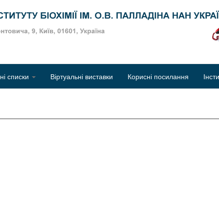
Об
чні списки
Віртуальні виставки
Корисні посилання
Інст