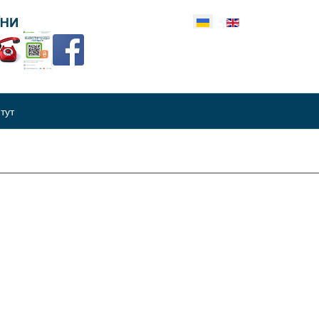
еріть свою мову
итут