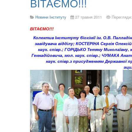
ВІТАЄМО!!!
Новини Інституту
27 травня 2011
Перегляди:
ВІТАЄМО!!!
Колектив Інституту біохімії ім. О.В. Палладі
завідувача відділу; КОСТЕРІНА Сергія Олексі
наук. співр.; ГОРІДЬКО Тетяну Миколаївну, к
Геннадійовича, мол. наук. співр.; ЧУМАКА Анато
наук. співр.
з присудженням Державної пре
аци