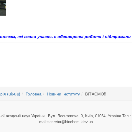
егам, які взяли участь в обговоренні роботи і підтримали ї
едований в молекулярной и клеточной биологии
вчених - 2013
рія (uk-ua)
Головна
Новини Інституту
ВІТАЄМО!!!
ної академії наук України Вул. Леонтовича, 9, Київ, 01054, Україна Тел.:
mail:secretar@biochem.kiev.ua