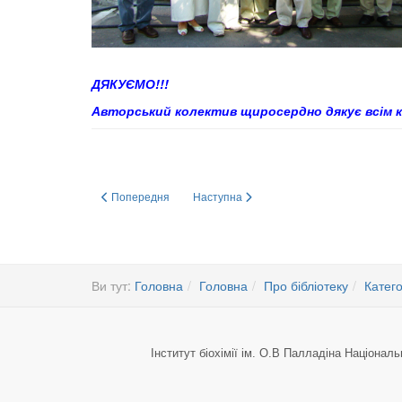
ДЯКУЄМО!!!
Авторський колектив щиросердно дякує всім кол
Попередня стаття: Современные оптические методы иссл
Наступна стаття: Конференція молодих 
Попередня
Наступна
Ви тут:
Головна
Головна
Про бібліотеку
Катего
Інститут біохімії ім. О.В Палладіна Національ