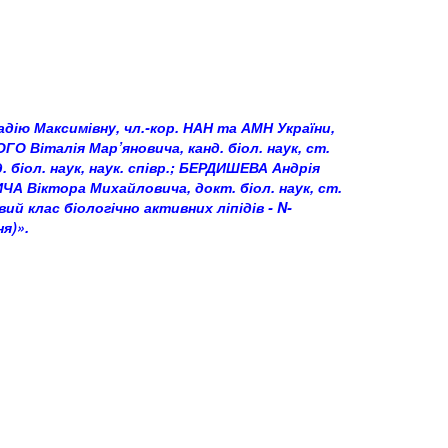
адію Максимівну, чл.-кор. НАН та АМН України,
О Віталія Мар’яновича, канд. біол. наук, ст.
. біол. наук, наук. співр.; БЕРДИШЕВА Андрія
ТИЧА Віктора Михайловича, докт. біол. наук, ст.
вий клас біологічно активних ліпідів - N-
я)».