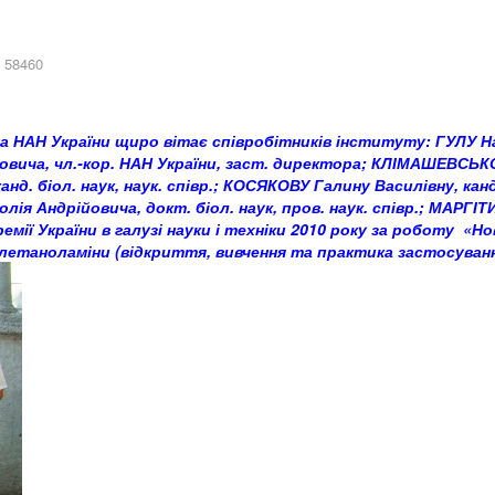
 58460
на НАН України щиро вітає співробітників інституту: ГУЛУ Н
йовича, чл.-кор. НАН України, заст. директора; КЛІМАШЕВСЬКОГ
анд. біол. наук, наук. співр.; КОСЯКОВУ Галину Василівну, канд
лія Андрійовича, докт. біол. наук, пров. наук. співр.; МАРГІ
мії України в галузі науки і техніки 2010 року за роботу
«Но
летаноламіни (відкриття, вивчення та практика застосуванн