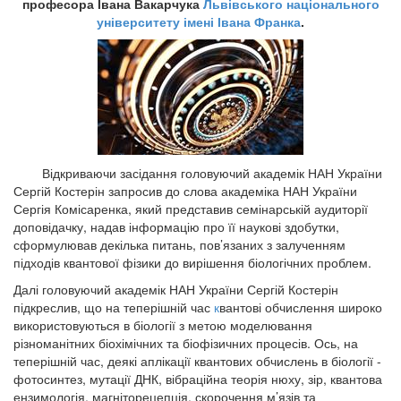
професора Івана Вакарчука
Львівського національного
університету імені Івана Франка
.
Відкриваючи засідання головуючий академік НАН України
Сергій Костерін запросив до слова академіка НАН України
Сергія Комісаренка, який представив семінарській аудиторії
доповідачку, надав інформацію про її наукові здобутки,
сформулював декілька питань, пов’язаних з залученням
підходів квантової фізики до вирішення біологічних проблем.
Далі головуючий академік НАН України Сергій Костерін
підкреслив, що на теперішній час
к
вантові обчислення широко
використовуються в біології з метою моделювання
різноманітних біохімічних та біофізичних процесів. Ось, на
теперішній час, деякі аплікації квантових обчислень в біології -
фотосинтез, мутації ДНК, вібраційна теорія нюху, зір, квантова
ензимологія, магніторецепція, скорочення м’язів та