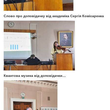
Слово про доповідачку від академіка Сергія Комісаренка
Квантова музика від доповідачки…