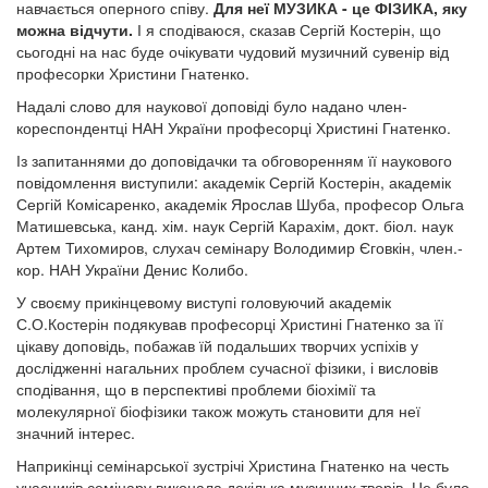
навчається оперного співу.
Для неї МУЗИКА - це ФІЗИКА, яку
можна відчути.
І я сподіваюся, сказав Сергій Костерін, що
сьогодні на нас буде очікувати чудовий музичний сувенір від
професорки Христини Гнатенко.
Надалі слово для наукової доповіді було надано член-
кореспондентці НАН України професорці Христині Гнатенко.
Із запитаннями до доповідачки та обговоренням її наукового
повідомлення виступили: академік Сергій Костерін, академік
Сергій Комісаренко, академік Ярослав Шуба, професор Ольга
Матишевська, канд. хім. наук Сергій Карахім, докт. біол. наук
Артем Тихомиров, слухач семінару Володимир Єговкін, член.-
кор. НАН України Денис Колибо.
У своєму прикінцевому виступі головуючий академік
С.О.Костерін подякував професорці Христині Гнатенко за її
цікаву доповідь, побажав їй подальших творчих успіхів у
дослідженні нагальних проблем сучасної фізики, і висловів
сподівання, що в перспективі проблеми біохімії та
молекулярної біофізики також можуть становити для неї
значний інтерес.
Наприкінці семінарської зустрічі Христина Гнатенко на честь
учасників семінару виконала декілька музичних творів. Це було