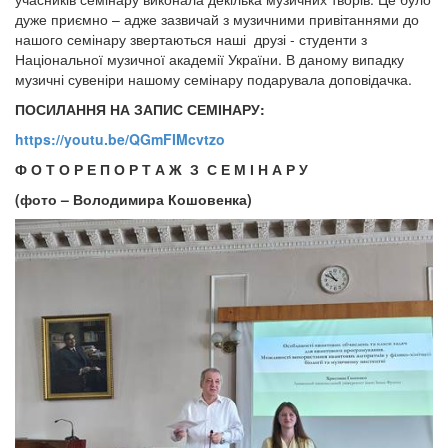
дуже приємно – адже зазвичай з музичними привітаннями до
нашого семінару звертаються наші друзі - студенти з
Національної музичної академії України. В даному випадку
музичні сувеніри нашому семінару подарувала доповідачка.
ПОСИЛАННЯ НА ЗАПИС СЕМІНАРУ:
https://youtu.be/QGmFIMcvtzo
Ф О Т О Р Е П О Р Т А Ж З С Е М І Н А Р У
(фото – Володимира Кошовенка
)