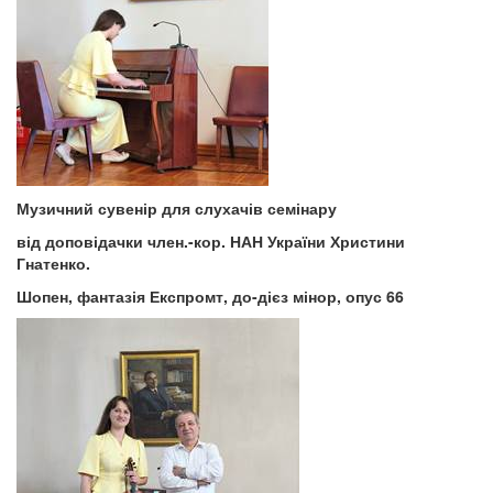
Музичний сувенір для слухачів семінару
від доповідачки член.-кор. НАН України Христини
Гнатенко.
Шопен, фантазія Експромт, до-дієз мінор, опус 66