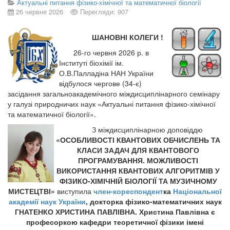
Актуальні питання фізико-хімічної та математичної біології
26 червня 2026
Перегляди: 907
ШАНОВНІ КОЛЕГИ !
26-го червня 2026 р. в
Інституті біохімії ім.
О.В.Палладіна НАН України
відбулося чергове (34-є)
засідання загальноакадемічного міждисциплінарного семінару
у галузі природничих наук «Актуальні питання фізико-хімічної
та математичної біології».
З міждисциплінарною доповіддю
«ОСОБЛИВОСТІ КВАНТОВИХ ОБЧИСЛЕНЬ ТА
КЛАСИ ЗАДАЧ ДЛЯ КВАНТОВОГО
ПРОГРАМУВАННЯ
.
МОЖЛИВОСТІ
ВИКОРИСТАННЯ КВАНТОВИХ АЛГОРИТМІВ У
ФІЗИКО-ХІМІЧНІЙ БІОЛОГІЇ ТА МУЗИЧНОМУ
МИСТЕЦТВІ
»
виступила
член-кореспондент
ка
Національної
академії наук України
, докторка фізико-математичних наук
ГНАТЕНКО ХРИСТИНА ПАВЛІВНА. Христина Павлівна є
професоркою кафедри теоретичної фізики імені