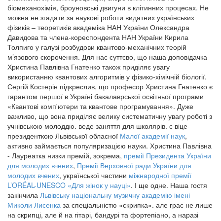
біомеханохімія, броуновські двигуни в клітинних процесах. Не
можна не згадати за наукові роботи видатних українських
фізиків – теоретиків академіка НАН України Олександра
Давидова та члена-кореспондента НАН України Кирила
Толпиго у галузі розбудови квантово-механічних теорій
м’язового скорочення. Для нас суттєво, що наша доповідачка
Христина Павлівна Гнатенко також приділяє увагу
використанню квантових алгоритмів у фізико-хімічній біології.
Сергій Костерін підкреслив, що професор Христина Гнатенко є
гарантом першої в Україні бакалаврської освітньої програми
«Квантові комп'ютери та квантове програмування». Дуже
важливо, що вона приділяє велику систематичну увагу роботі з
учнівською молоддю. веде заняття для школярів. є віце-
президенткою Львівської обласної
Малої академії наук
,
активно займається популяризацією науки. Христина Павлівна
- Лауреатка низки премій, зокрема,
премії Президента України
для молодих вчених
,
Премії Верховної ради України для
молодих вчених
, української частини
міжнародної премії
L’ORÉAL-UNESCO «Для жінок у науці»
. І ще одне. Наша гостя
закінчила
Львівську національну музичну академію імені
Миколи Лисенка
за спеціальністю «скрипка». але грає не лише
на скрипці, але й на гітарі, бандурі та фортепіано, а наразі