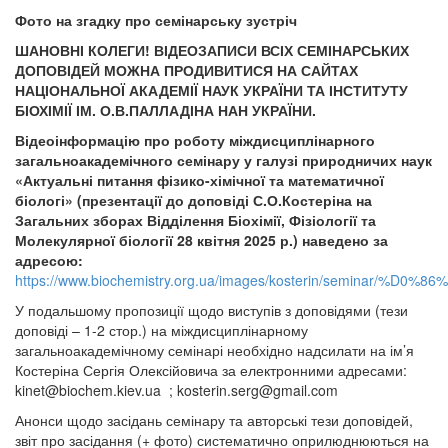
Фото на згадку про семінарську зустріч
ШАНОВНІ КОЛЕГИ! ВІДЕОЗАПИСИ ВСІХ СЕМІНАРСЬКИХ
ДОПОВІДЕЙ МОЖНА ПРОДИВИТИСЯ НА САЙТАХ
НАЦІОНАЛЬНОЇ АКАДЕМІЇ НАУК УКРАЇНИ ТА ІНСТИТУТУ
БІОХІМІЇ ІМ. О.В.ПАЛЛАДІНА НАН УКРАЇНИ.
Відеоінформацію про роботу міждисциплінарного
загальноакадемічного семінару у галузі природничих наук
«Актуальні питання фізико-хімічної та математичної
біологі» (презентації до доповіді С.О.Костеріна на
Загальних зборах Відділення Біохімії, Фізіології та
Молекулярної біології 28 квітня 2025 р.) наведено за
адресою:
https://www.biochemistry.org.ua/images/kosterin/
У подальшому пропозиції щодо виступів з доповідями (тези
доповіді – 1-2 стор.) на міждисциплінарному
загальноакадемічному семінарі необхідно надсилати на ім’я
Костеріна Сергія Олексійовича за електронними адресами:
kinet@biochem.kiev.ua
;
kosterin.serg@gmail.com
Анонси щодо засідань семінару та авторські тези доповідей,
звіт про засідання (+ фото) систематично оприлюднюються на