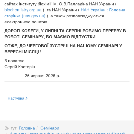
сайтах Інституту біохімії ім. О.В.Палладіна НАН України (
biochemistry.org.ua
) та НАН України (
НАН України : Головна
сторінка (nas.gov.ua)
), а також розповсюджуються
електронною поштою.
ДОРОГІ КОЛЕГИ, У ЛИПНІ ТА СЕРПНІ РОБИМО ПЕРЕРВУ В
РОБОТІ СЕМІНАРУ, БО МАЄМО ВІДПУСТКИ.
ОТЖЕ, ДО ЧЕРГОВОЇ ЗУСТРІЧІ НА НАШОМУ СЕМІНАРІ У
ВЕРЕСНІ МІСЯЦІ !
З повагою -
Сергій Костерін
26 червня 2026 р.
Наступна стаття: Міждисциплінарний загальноакадемічний семінар у галуз
Наступна
Ви тут:
Головна
Семінари
Актуальні питання фізико-хімічної та математичної біології