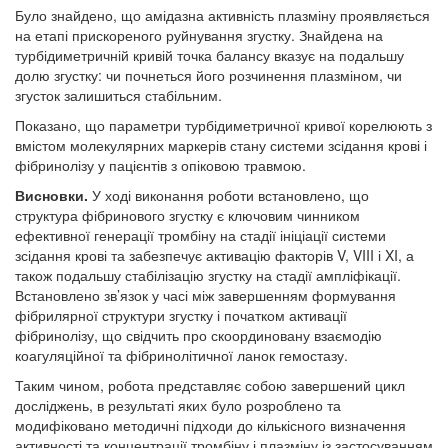
Було знайдено, що амідазна активність плазміну проявляється
на етапі прискореного руйнування згустку. Знайдена на
турбідиметричній кривій точка балансу вказує на подальшу
долю згустку: чи почнеться його розчинення плазміном, чи
згусток залишиться стабільним.
Показано, що параметри турбідиметричної кривої корелюють з
вмістом молекулярних маркерів стану системи зсідання крові і
фібринолізу у пацієнтів з опіковою травмою.
Висновки.
У ході виконання роботи встановлено, що
структура фібринового згустку є ключовим чинником
ефективної генерації тромбіну на стадії ініціації системи
зсідання крові та забезпечує активацію факторів V, VIII і XI, а
також подальшу стабілізацію згустку на стадії ампліфікації.
Встановлено зв’язок у часі між завершенням формування
фібрилярної структури згустку і початком активації
фібринолізу, що свідчить про скоординовану взаємодію
коагуляційної та фібринолітичної ланок гемостазу.
Таким чином, робота представляє собою завершений цикл
досліджень, в результаті яких було розроблено та
модифіковано методичні підходи до кількісного визначення
активності та концентрації тромбіну і плазміну із застосуванням