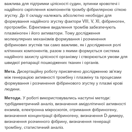
важлива для підтримки цілісності судин, зупинки кровотечі і
надійного скріплення компонентів тромбу фібрилярною сіткою
згустку. До її складу належать абсолютно необхідні для
формування надійного згустку фактори VIII, V, XI, фібриноген,
протромбін. Ефективне видалення тромбів забезпечують
плазміноген і його активатори. Тому дослідження
молекулярних механізмів формування і розчинення
фібринових згустків так само важливе, як і дослідження ролі
клітинних компонентів, разом з якими формується система
надійного захисту цілісності організму і створюються умови для
швидкої репарації пошкоджених тканин і органів.
Мета.
Дисертаційну роботу присвячено дослідженню зв'язку
між генерацією активності тромбіну і плазміну та процесами
формування і розчинення фібринового згустку у плазмі крові
людини.
Методи.
У роботі використовувались наступні методи:
турбідиметричний аналіз, визначення амідолітичної активності
ензимів, електронна мікроскопія, отримання фібриногену,
визначення концентрації фібриногену, визначення D-димеру,
визначення розчинного фібрину, визначення генерації
тромбіну, статистичний аналіз.