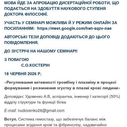
МОВА ЙДЕ ЗА АПРОБАЦІЮ ДИСЕРТАЦІЙНОЇ РОБОТИ, ЩО
ПОДАЄТЬСЯ НА ЗДОБУТТЯ НАУКОВОГО СТУПЕНЯ
ДОКТОРА ФІЛОСОФІЇ.
УЧАСТЬ У СЕМІНАРІ МОЖЛИВА Й У РЕЖИМІ ОНЛАЙН ЗА
ПОСИЛАННЯМ:
https://meet.google.com/hwt-sqzv-nae
АВТОРСЬКІ ТЕЗИ ДОПОВІДІ ДОДАЮТЬСЯ ДО ЦЬОГО
ПОВІДОМЛЕННЯ.
ДО ЗУСТРІЧІ НА НАШОМУ СЕМІНАРІ!
З ПОВАГОЮ
С.О.КОСТЕРІН
18 ЧЕРВНЯ 2026 Р.
«
Регулювання активності тромбіну і плазміну в процесі
формування і розчинення згустку в плазмі крові людини
»
Доповідач: Удовенко А.В, аспірантка, інженер І категорії (50%)
відділу структури та функції білка
E-mail
:
nudovenko26@gmail.com
Вступ.
Система гемостазу, що забезпечує баланс між
процесами зсідання крові та фібринолізу, надзвичайно