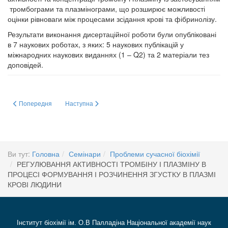
тромбограми та плазмінограми, що розширює можливості
оцінки рівноваги між процесами зсідання крові та фібринолізу.
Результати виконання дисертаційної роботи були опубліковані
в 7 наукових роботах, з яких: 5 наукових публікацій у
міжнародних наукових виданнях (1 – Q2) та 2 матеріали тез
доповідей.
Попередня стаття: ЗАЛУЧЕННЯ ШЛЯХІВ СИГНАЛЮВАННЯ ХОЛЕКАЛЬЦ
Наступна стаття: 2 ЧЕРВНЯ 2026 Р. (ВІВТОРОК) О
Попередня
Наступна
Ви тут:
Головна
Семінари
Проблеми сучасної біохімії
РЕГУЛЮВАННЯ АКТИВНОСТІ ТРОМБІНУ І ПЛАЗМІНУ В
ПРОЦЕСІ ФОРМУВАННЯ І РОЗЧИНЕННЯ ЗГУСТКУ В ПЛАЗМІ
КРОВІ ЛЮДИНИ
Інститут біохімії ім. О.В Палладіна Національної академії наук