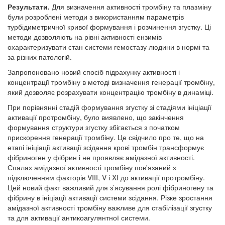
Результати.
Для визначення активності тромбіну та плазміну
були розроблені методи з використанням параметрів
турбідиметричної кривої формування і розчинення згустку. Ці
методи дозволяють на рівні активності ензимів
охарактеризувати стан системи гемостазу людини в нормі та
за різних патологій.
Запропоновано новий спосіб підрахунку активності і
концентрації тромбіну в методі визначення генерації тромбіну,
який дозволяє розрахувати концентрацію тромбіну в динаміці.
При порівнянні стадій формування згустку зі стадіями ініціації
активації протромбіну, було виявлено, що закінчення
формування структури згустку збігається з початком
прискорення генерації тромбіну. Це свідчило про те, що на
етапі ініціації активації зсідання крові тромбін трансформує
фібриноген у фібрин і не проявляє амідазної активності.
Спалах амідазної активності тромбіну пов'язаний з
підключенням факторів VIII, V і XI до активації протромбіну.
Цей новий факт важливий для з’ясування ролі фібриногену та
фібрину в ініціації активації системи зсідання. Різке зростання
амідазної активності тромбіну важливе для стабілізації згустку
та для активації антикоагулянтної системи.