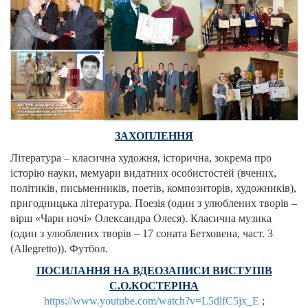
ЗАХОПЛЕННЯ
Література – класична художня, історична, зокрема про
історію науки, мемуари видатних особистостей (вчених,
політиків, письменників, поетів, композиторів, художників),
пригодницька література. Поезія (один з улюблених творів –
вірш «Чари ночі» Олександра Олеся). Класична музика
(один з улюблених творів – 17 соната Бетховена, част. 3
(Allegretto)). Футбол.
ПОСИЛАННЯ НА ВДЕОЗАПИСИ ВИСТУПІВ
С.О.КОСТЕРІНА
https://www.youtube.com/watch?v=L5dlfC5jx_E
;