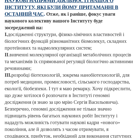
НАУКОВІ НАПРЯМИ ДІЯЛЬНОСТІ НАШОГО
ІНСТИТУТУ, ЯКІ БУЛИ ЙОМУ ПРИТАМАННІ В
ОСТАННІЙ ЧАС
.
Отже, як і раніше, фокус уваги
наукового колективу нашого Інституту буде
зосереджений на:
I.
дослідженні структури, фізико-хімічних властивостей і
біологічних функцій різноманітних біомолекул, складних
протеїнових та надмолекулярних систем;
II
.вивченні молекулярної організації метаболічних процесів
та механізмів їх спрямованої регуляції біологічно активними
речовинами;
III.
розробці біотехнологій, зокрема нанобіотехнологій, для
потреб медицини, промисловості, сільського господарства,
екології, біобезпеки. І тут я маю ремарку. Хочу підкреслити,
що дуже хотілося б розпочати в Інституті геномні
дослідження (я знаю за цю мрію Сергія Васильовича).
Безперечно, геномні дослідження не тільки значно
підвищать рівень багатьох наукових робіт Інституту і
нададуть можливість готувати наукові кадри «нового»
покоління, але й дозволять з часом отримувати, я
сподіваюся, прибуток, необхідний для виконання статутних