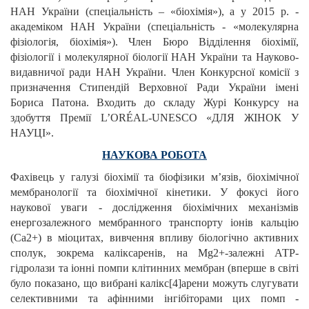
НАН України (спеціальність – «біохімія»), а у 2015 р. -
академіком НАН України (спеціальність - «молекулярна
фізіологія, біохімія»). Член Бюро Відділення біохімії,
фізіології і молекулярної біології НАН України та Науково-
видавничої ради НАН України. Член Конкурсної комісії з
призначення Стипендій Верховної Ради України імені
Бориса Патона. Входить до складу Журі Конкурсу на
здобуття Премії L’ORÉAL-UNESCO «ДЛЯ ЖІНОК У
НАУЦІ».
НАУКОВА РОБОТА
Фахівець у галузі біохімії та біофізики м’язів, біохімічної
мембранології та біохімічної кінетики. У фокусі його
наукової уваги - дослідження біохімічних механізмів
енергозалежного мембранного транспорту іонів кальцію
(Ca2+) в міоцитах, вивчення впливу біологічно активних
сполук, зокрема каліксаренів, на Mg2+-залежні АТР-
гідролази та іонні помпи клітинних мембран (вперше в світі
було показано, що вибрані калікс[4]арени можуть слугувати
селективними та афінними інгібіторами цих помп -