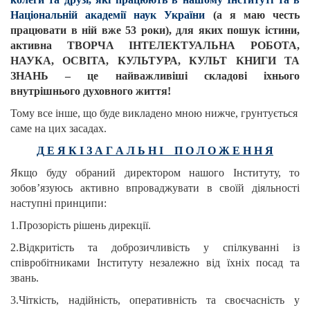
Національній академії наук України
(а я маю честь
працювати в ній вже 53 роки), для яких пошук істини,
активна ТВОРЧА ІНТЕЛЕКТУАЛЬНА РОБОТА,
НАУКА, ОСВІТА, КУЛЬТУРА, КУЛЬТ КНИГИ ТА
ЗНАНЬ – це найважливіші складові іхнього
внутрішнього духовного життя!
Тому все інше, що буде викладено мною нижче, грунтується
саме на цих засадах.
Д
Е Я К І З А Г А Л Ь Н І П О Л О Ж Е Н Н Я
Якщо буду обраний директором нашого Інституту, то
зобов’язуюсь активно впроваджувати в своїй діяльності
наступні принципи:
1.Прозорість рішень дирекції.
2.Відкритість та доброзичливість у спілкуванні із
співробітниками Інституту незалежно від їхніх посад та
звань.
3.Чіткість, надійність, оперативність та своєчасність у