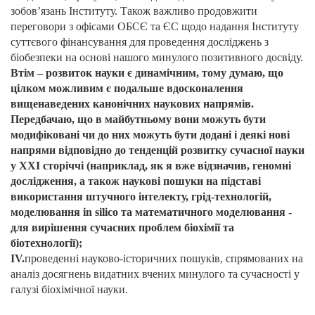
зобов’язань Інституту. Також важливо продовжити
переговори з офісами ОБСЄ та ЄС щодо надання Інституту
суттєвого фінансування для проведення досліджень з
біобезпеки на основі нашого минулого позитивного досвіду.
Втім – розвиток науки є динамічним, тому думаю, що
цілком можливим є подальше вдосконалення
вищенаведених канонічних наукових напрямів.
Передбачаю, що в майбутньому вони можуть бути
модифіковані чи до них можуть бути додані і деякі нові
напрями відповідно до тенденцій розвитку сучасної науки
у XXI сторіччі (наприклад, як я вже відзначив, геномні
дослідження, а також наукові пошуки на підставі
використання штучного інтелекту, грід-технологій,
моделювання in silico та математичного моделювання -
для вирішення сучасних проблем біохімії та
біотехнології);
IV.
проведенні науково-історичних пошуків, спрямованих на
аналіз досягнень видатних вчених минулого та сучасності у
галузі біохімічної науки.