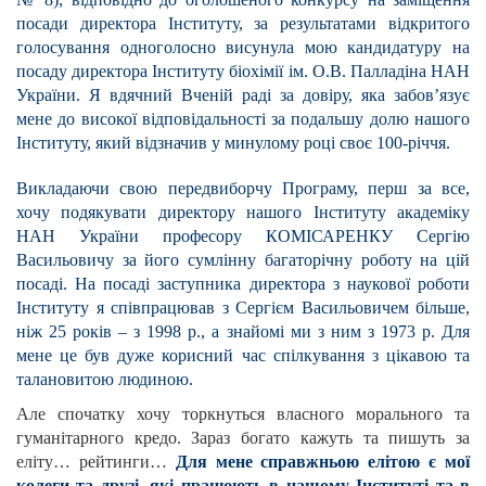
посади директора Інституту, за результатами відкритого
голосування одноголосно висунула мою кандидатуру на
посаду директора Інституту біохімії ім. О.В. Палладіна НАН
України. Я вдячний Вченій раді за довіру, яка забов’язує
мене до високої відповідальності за подальшу долю нашого
Інституту, який відзначив у минулому році своє 100-річчя.
Викладаючи свою передвиборчу Програму, перш за все,
хочу подякувати директору нашого Інституту академіку
НАН України професору КОМІСАРЕНКУ Сергію
Васильовичу за його сумлінну багаторічну роботу на цій
посаді. На посаді заступника директора з наукової роботи
Інституту я співпрацював з Сергієм Васильовичем більше,
ніж 25 років – з 1998 р., а знайомі ми з ним з 1973 р. Для
мене це був дуже корисний час спілкування з цікавою та
талановитою людиною.
Але спочатку хочу торкнуться власного морального та
гуманітарного кредо. Зараз богато кажуть та пишуть за
еліту… рейтинги…
Для мене справжньою елітою є мої
колеги та друзі, які працюють в нашому Інституті та в