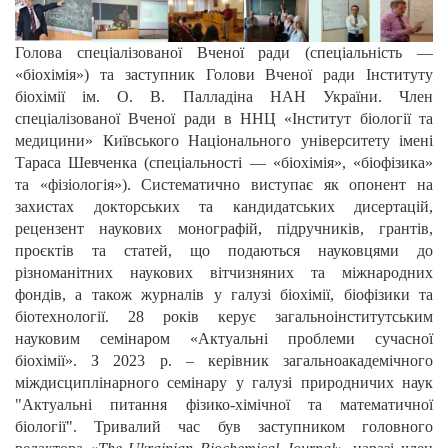
Голова спеціалізованої Вченої ради (спеціальність —
«біохімія») та заступник Голови Вченої ради Інституту
біохімії ім. О. В. Палладіна НАН України. Член
спеціалізованої Вченої ради в ННЦ «Інститут біології та
медицини» Київського Національного університету імені
Тараса Шевченка (спеціальності — «біохімія», «біофізика»
та «фізіологія»). Систематично виступає як опонент на
захистах докторських та кандидатських дисертацій,
рецензент наукових монографій, підручників, грантів,
проєктів та статей, що подаються науковцями до
різноманітних наукових вітчизняних та міжнародних
фондів, а також журналів у галузі біохімії, біофізики та
біотехнології. 28 років керує загальноінститутським
науковим семінаром «Актуальні проблеми сучасної
біохімії». З 2023 р. – керівник загальноакадемічного
міждисциплінарного семінару у галузі природничих наук
"Актуальні питання фізико-хімічної та математичної
біології". Тривалий час був заступником головного