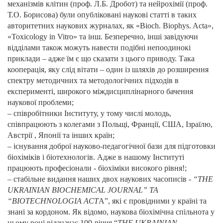
механізмів клітин (проф. Л.Б. Дробот) та нейрохімії (проф.
Т.О. Борисова) були опубліковані наукові статті в таких
авторитетних наукових журналах, як «Bioch. Biophys. Acta»,
«Toxicology in Vitro» та інш. Безперечно, інші завідуючи
відділами також можуть навести подібні непоодинокі
приклади – адже їм є що сказати з цього приводу. Така
кооперація, яку слід вітати – один із шляхів до розширення
спектру методичних та методологічних підходів в
експерименті, широкого міждисциплінарного бачення
наукової проблеми;
– співробітники Інституту, у тому числі молодь,
співпрацюють з колегами з Польщі, Франції, США, Ізраїлю,
Австрії , Японії та інших країн;
– існування доброї науково-педагогічної бази для підготовки
біохіміків і біотехнологів. Адже в нашому Інституті
працюють професіонали - біохіміки високого рівня!;
– стабільне видання наших двох наукових часописів -
“THE
UKRAINIAN BIOCHEMICAL JOURNAL” ТА
“BIOTECHNOLOGIA ACT
A”, які є провідними у країні та
знані за кордоном. Як відомо, наукова біохімічна спільнота у
цьому році відзначає 100-річчя “
THE UKRAINIAN