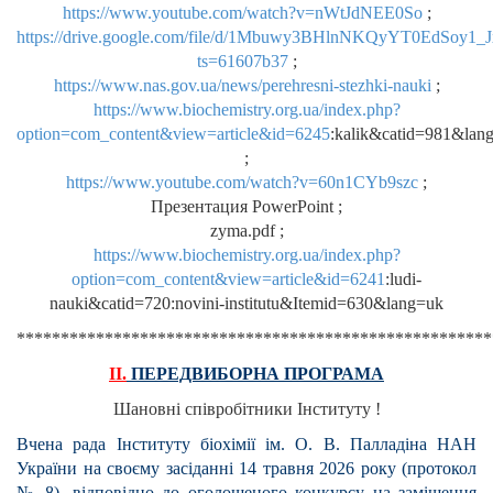
https://www.youtube.com/watch?v=nWtJdNEE0So
;
https://drive.google.com/file/d/1Mbuwy3BHlnNKQyYT0EdSoy1
ts=61607b37
;
https://www.nas.gov.ua/news/perehresni-stezhki-nauki
;
https://www.biochemistry.org.ua/index.php?
option=com_content&view=article&id=6245
:kalik&catid=981&la
;
https://www.youtube.com/watch?v=60n1CYb9szc
;
Презентация PowerPoint ;
zyma.pdf ;
https://www.biochemistry.org.ua/index.php?
option=com_content&view=article&id=6241
:ludi-
nauki&catid=720:novini-institutu&Itemid=630&lang=uk
******************************************************
ІІ.
ПЕРЕДВИБОРНА ПРОГРАМА
Шановні співробітники Інституту !
Вчена рада Інституту біохімії ім. О. В. Палладіна НАН
України на своєму засіданні 14 травня 2026 року (протокол
№ 8), відповідно до оголошеного конкурсу на заміщення