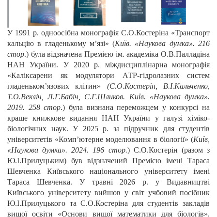
У 1991 р. одноосібна монографія С.О.Костеріна «Транспорт
кальцію в гладенькому м’язі» (
Київ. «Наукова думка». 216
стор
.) була відзначена Премією ім. академіка О.В.Палладіна
НАН України. У 2020 р. міждисциплінарна монографія
«Каліксарени як модулятори АТР-гідролазних систем
гладеньком’язових клітин»
(С.О.Костерін, В.І.Кальченко,
Т.О.Векліч, Л.Г.Бабіч, С.Г.Шликов. Київ. «Наукова думка».
2019. 258 стор
.) була визнана переможцем у конкурсі на
краще книжкове видання НАН України у галузі хіміко-
біологічних наук. У 2025 р. за підручник для студентів
університетів «Комп’ютерне моделювання в біології» (
Київ,
«Наукова думка». 2024. 196 cтор.
) С.О.Костерін (разом з
Ю.І.Прилуцьким) був відзначений Премією імені Тараса
Шевченка Київського національного університету імені
Тараса Шевченка. У травні 2026 р. у Видавництві
Київського університету вийшов у світ учбовий посібник
Ю.І.Прилуцького та С.О.Костеріна для студентів закладів
вищої освіти «Основи вищої математики для біологів».