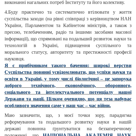
виконанні нагальних потреб Інституту та його колективу.
4.Буду практично та систематично втілювати у життя
суспільства заходи (на рівні співпраці з керівництвом НАН
України, Парламентом та Кабінетом міністрів, а також з
пресою, телебаченням, радіо та іншими засобами масової
інформації), що спрямовані на подальший розвиток науки та
технологій в Україні, підвищення суспільного та
морального статусу, авторитету та престижності професії
науковця.
Я є прибічником такого бачення: широкі верстви
Суспільства повинні усвідомлювати, що успіхи науки та
освіти в Україні, у тому числі біологічної – це запорука
доброго технічного, економічного, оборонного,
соціального та інтелектуального потенціалу нашої
Держави та нації. Цілком очевидно, що ця теза набуває
особливого значення саме у наш час – час війни.
Маю зазначити, що, з моєї точки зору, парадигма
реформування та подальшого розвитку науки в нашій
державі повинна ґрунтуватися на беззаперечному
положенні, що
НАЦІОНАЛЬНА АКАДЕМІЯ НАУК