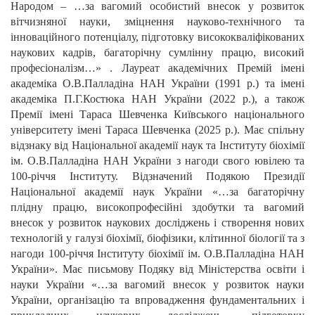
Народом – …за вагомий особистий внесок у розвиток
вітчизняної науки, зміцнення науково-технічного та
інноваційного потенціалу, підготовку висококваліфікованих
наукових кадрів, багаторічну сумлінну працю, високий
професіоналізм…» . Лауреат академічних Премій імені
академіка О.В.Палладіна НАН України (1991 р.) та імені
академіка П.Г.Костюка НАН України (2022 р.), а також
Премії імені Тараса Шевченка Київського національного
університету імені Тараса Шевченка (2025 р.). Має спільну
відзнаку від Національної академії наук та Інституту біохімії
ім. О.В.Палладіна НАН України з нагоди свого ювілею та
100-річчя Інституту. Відзначений Подякою Президії
Національної академії наук України «…за багаторічну
плідну працю, високопрофесійні здобутки та вагомий
внесок у розвиток наукових досліджень і створення нових
технологій у галузі біохімії, біофізики, клітинної біології та з
нагоди 100-річчя Інституту біохімії ім. О.В.Палладіна НАН
України». Має письмову Подяку від Міністерства освіти і
науки України «…за вагомий внесок у розвиток науки
України, організацію та впровадження фундаментальних і