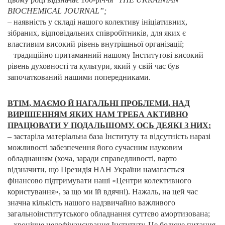
BIOCHEMICAL JOURNAL”;
– наявність у складі нашого колективу ініціативних,
зібраних, відповідальних співробітників, для яких є
властивим високий рівень внутрішньої організації;
– традиційно притаманний нашому Інститутові високий
рівень духовності та культури, який у свій час був
започаткований нашими попередниками.
ВТІМ, МАЄМО Й НАГАЛЬНІ ПРОБЛЕМИ, НАД
ВИРІШЕННЯМ ЯКИХ НАМ ТРЕБА АКТИВНО
ПРАЦЮВАТИ У ПОДАЛЬШОМУ. ОСЬ ДЕЯКІ З НИХ:
– застаріла матеріальна база Інституту та відсутність наразі
можливості забезпечення його сучасним науковим
обладнанням (хоча, заради справедливості, варто
відзначити, що Президія НАН України намагається
фінансово підтримувати наші «Центри колективного
користування», за що ми їй вдячні). Нажаль, на цей час
значна кількість нашого надзвичайно важливого
загальноінститутського обладнання суттєво амортизована;
– хронічне недофінансування Інституту. Це болюче питання