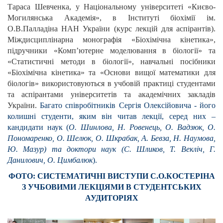
Тараса Шевченка, у Національному університеті «Києво-
Могилянська Академія», в Інституті біохімії ім.
О.В.Палладіна НАН України (курс лекцій для аспірантів).
Міждисциплінарна монографія «Біохімічна кінетика»,
підручники «Комп’ютерне моделювання в біології» та
«Статистичні методи в біології», навчальні посібники
«Біохімічна кінетика» та «Основи вищої математики для
біологів» використовуються в учбовій практиці студентами
та аспірантами університетів та академічних закладів
України.
Багато співробітників Сергія Олексійовича - його
колишні студенти, яким він читав лекції, серед них –
кандидати наук (
О. Шинлова, Н. Ровенець, О. Вадзюк, О.
Пономаренко, О. Шелюк, О. Шкрабак, А. Бевза, Н. Наумова,
Ю. Мазур) та доктори наук (С. Шликов, Т. Векліч, Г.
Данилович, О. Цимбалюк
).
ФОТО: СИСТЕМАТИЧНІ ВИСТУПИ С.О.КОСТЕРІНА
З УЧБОВИМИ ЛЕКЦІЯМИ В СТУДЕНТСЬКИХ
АУДИТОРІЯХ