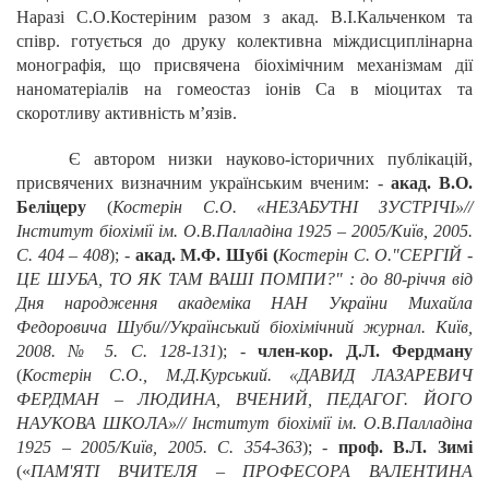
Наразі С.О.Костеріним разом з акад. В.І.Кальченком та
співр. готується до друку колективна міждисциплінарна
монографія, що присвячена біохімічним механізмам дії
наноматеріалів на гомеостаз іонів Са в міоцитах та
скоротливу активність м’язів.
Є автором низки науково-історичних публікацій,
присвячених визначним українським вченим: -
акад. В.О.
Беліцеру
(
Костерін С.О. «НЕЗАБУТНІ ЗУСТРІЧІ»//
Інститут біохімії ім. О.В.Палладіна 1925 – 2005/Київ, 2005.
С. 404 – 408
); -
акад. М.Ф. Шубі (
Костерін С. О."СЕРГІЙ -
ЦЕ ШУБА, ТО ЯК ТАМ ВАШІ ПОМПИ?" : до 80-річчя від
Дня народження академіка НАН України Михайла
Федоровича Шуби//Український біохімічний журнал. Київ,
2008. № 5. С. 128-131
); -
член-кор. Д.Л. Фердману
(
Костерін С.О., М.Д.Курський. «ДАВИД ЛАЗАРЕВИЧ
ФЕРДМАН – ЛЮДИНА, ВЧЕНИЙ, ПЕДАГОГ. ЙОГО
НАУКОВА ШКОЛА»// Інститут біохімії ім. О.В.Палладіна
1925 – 2005/Київ, 2005. С. 354-363
); -
проф. В.Л. Зимі
(«
ПАМ'ЯТІ ВЧИТЕЛЯ – ПРОФЕСОРА ВАЛЕНТИНА