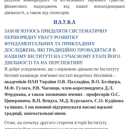
фінансових надходжень від нашої винахідницької
діяльності, а також від спонсорів.
Н А У К А
ЗАБОВ’ЯЗУЮСЬ ПРИДІЛЯТИ СИСТЕМАТИЧНУ
ПЕРШОРЯДНУ УВАГУ РОЗВИТКУ
ФУНДАМЕНТАЛЬНИХ ТА ПРИКЛАДНИХ
ДОСЛІДЖЕНЬ, ЯКІ ТРАДИЦІЙНО ПРОВАДЯТЬСЯ В
НАШОМУ ІНСТИТУТІ НА СУЧАСНОМУ ЕТАПІ ЙОГО
ДІЯЛЬНОСТІ ТА НА ПЕРСПЕКТИВУ.
Я добре усвідомлюю, що з науковою діяльністю Інституту
біохімії назавжди пов'язані постаті видатних біохіміків
-
академіків НАН України О.В. Палладіна, В.О. Беліцера,
М.Ф. Гулого, Р.В. Чаговця, член-кореспондента Д.Л.
Фердмана, а також визначних вчених - професорів О.С.
Циперовича, В.П. Вендта, М.Д. Курського, С.О. Кудінова
та інших. І ми повинні підтримувати високі наукові
традиції, започатковані ними.
Отже, на початку другого сторіччя історії Інституту
дирекція буде налаштована на подальше проведення