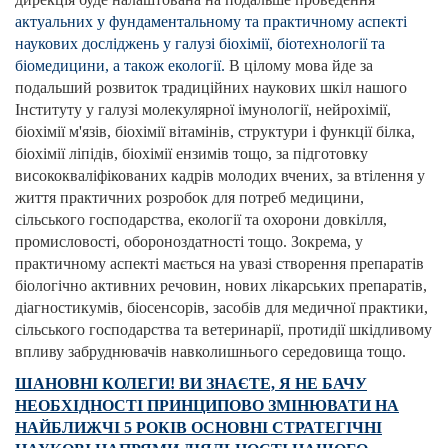
актуальних у фундаментальному та практичному аспекті
наукових досліджень у галузі біохімії, біотехнології та
біомедицини, а також екології.
В цілому мова йде за
подальший розвиток традиційних наукових шкіл нашого
Інституту у галузі молекулярної імунології, нейрохімії,
біохімії м'язів, біохімії вітамінів, структури і функції білка,
біохімії ліпідів, біохімії ензимів тощо, за підготовку
висококваліфікованих кадрів молодих вчених, за втілення у
життя практичних розробок для потреб медицини,
сільського господарства, екології та охорони довкілля,
промисловості, обороноздатності тощо. Зокрема, у
практичному аспекті мається на увазі створення препаратів
біологічно активних речовин, нових лікарських препаратів,
діагностикумів, біосенсорів, засобів для медичної практики,
сільського господарства та ветеринарії, протидії шкідливому
впливу забруднювачів навколишнього середовища тощо.
ШАНОВНІ КОЛЕГИ! ВИ ЗНАЄТЕ, Я НЕ БАЧУ
НЕОБХІДНОСТІ ПРИНЦИПОВО ЗМІНЮВАТИ НА
НАЙБЛИЖЧІ 5 РОКІВ ОСНОВНІ СТРАТЕГІЧНІ