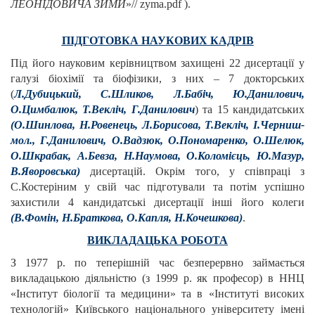
ЛЕОНІДОВИЧА ЗИМИ
»// zyma.pdf ).
ПІДГОТОВКА НАУКОВИХ КАДРІВ
Під його науковим керівництвом захищені 22 дисертації у
галузі біохімії та біофізики, з них – 7 докторських
(
Л.Дубицький, С.Шликов, Л.Бабіч, Ю.Данилович,
О.Цимбалюк, Т.Векліч, Г.Данилович
) та 15 кандидатських
(О.Шинлова, Н.Ровенець, Л.Борисова, Т.Векліч, І.Черниш-
мол., Г.Данилович, О.Вадзюк, О.Пономаренко,
О.Шелюк,
О.Шкрабак, А.Бевза, Н.Наумова, О.Коломієць, Ю.Мазур,
В.Яворовська)
дисертацій. Окрім того, у співпраці з
С.Костеріним у свій час підготували та потім успішно
захистили 4 кандидатські дисертації інші його колеги
(В.Фомін, Н.Браткова, О.Капля, Н.Кочешкова)
.
ВИКЛАДАЦЬКА РОБОТА
З 1977 р. по теперішній час безперервно займається
викладацькою діяльністю (з 1999 р. як професор) в ННЦ
«Інститут біології та медицини» та в «Інституті високих
технологій» Київського національного університету імені