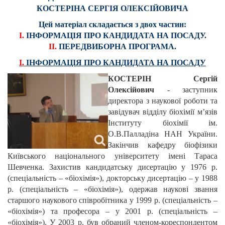
КОСТЕРІНА СЕРГІЯ ОЛЕКСІЙОВИЧА
Цей матеріал складається з двох частин:
І.
ІНФОРМАЦІЯ ПРО КАНДИДАТА НА ПОСАДУ.
ІІ.
ПЕРЕДВИБОРНА ПРОГРАМА.
І.
І
НФОРМАЦІЯ ПРО КАНДИДАТА НА ПОСАДУ
КОСТЕРІН Сергій
Олексійович
- заступник
директора з наукової роботи та
завідувач відділу біохімії м’язів
Інституту біохімії ім.
О.В.Палладіна НАН України.
Закінчив кафедру біофізики
Київського національного університету імені Тараса
Шевченка. Захистив кандидатську дисертацію у 1976 р.
(спеціальність – «біохімія»), докторську дисертацію – у 1988
р. (спеціальність – «біохімія»), одержав наукові звання
старшого наукового співробітника у 1999 р. (спеціальність –
«біохімія») та професора – у 2001 р. (спеціальність –
«біохімія»). У 2003 р. був обраний членом-кореспондентом