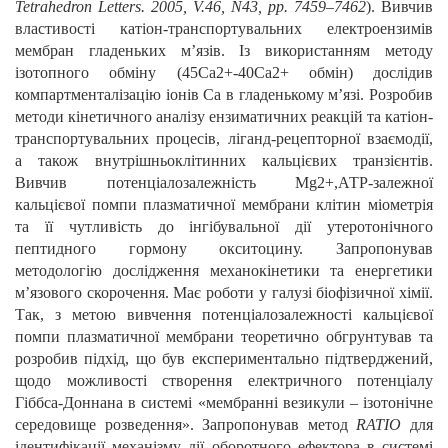
Tetrahedron Letters. 2005, V.46, N43, pp. 7459–7462
). Вивчив
властивості катіон-транспортувальних електроензимів
мембран гладеньких м’язів. Із використанням методу
ізотопного обміну (45Са2+-40Са2+ обмін) дослідив
компартменталізацію іонів Са в гладенькому м’язі. Розробив
методи кінетичного аналізу ензиматичних реакцій та катіон-
транспортувальних процесів, ліганд-рецепторної взаємодії,
а також внутрішньоклітинних кальцієвих транзієнтів.
Вивчив потенціалозалежність Mg2+,АТР-залежної
кальцієвої помпи плазматичної мембрани клітин міометрія
та її чутливість до інгібувальної дії утеротонічного
пептидного гормону окситоцину. Запропонував
методологію дослідження механокінетики та енергетики
м’язового скорочення. Має роботи у галузі біофізичної хімії.
Так, з метою вивчення потенціалозалежності кальцієвої
помпи плазматичної мембрани теоретично обгрунтував та
розробив підхід, що був експериментально підтверджений,
щодо можливості створення електричного потенціалу
Гіббса-Доннана в системі «мембранні везикули – ізотонічне
середовище розведення». Запропонував метод
RATIO
для
ідентифікації механізму дії оборотного ефектора в системі