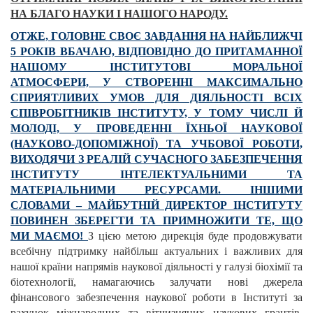
НА БЛАГО НАУКИ І НАШОГО НАРОДУ.
ОТЖЕ, ГОЛОВНЕ СВОЄ ЗАВДАННЯ НА НАЙБЛИЖЧІ
5 РОКІВ ВБАЧАЮ, ВІДПОВІДНО ДО ПРИТАМАННОЇ
НАШОМУ ІНСТИТУТОВІ МОРАЛЬНОЇ
АТМОСФЕРИ, У СТВОРЕННІ МАКСИМАЛЬНО
СПРИЯТЛИВИХ УМОВ ДЛЯ ДІЯЛЬНОСТІ ВСІХ
СПІВРОБІТНИКІВ ІНСТИТУТУ, У ТОМУ ЧИСЛІ Й
МОЛОДІ, У ПРОВЕДЕННІ ЇХНЬОЇ НАУКОВОЇ
(НАУКОВО-ДОПОМІЖНОЇ) ТА УЧБОВОЇ РОБОТИ,
ВИХОДЯЧИ З РЕАЛІЙ СУЧАСНОГО ЗАБЕЗПЕЧЕННЯ
ІНСТИТУТУ ІНТЕЛЕКТУАЛЬНИМИ ТА
МАТЕРІАЛЬНИМИ РЕСУРСАМИ. ІНШИМИ
СЛОВАМИ – МАЙБУТНІЙ ДИРЕКТОР ІНСТИТУТУ
ПОВИНЕН ЗБЕРЕГТИ ТА ПРИМНОЖИТИ ТЕ, ЩО
МИ МАЄМО!
З цією метою дирекція буде продовжувати
всебічну підтримку найбільш актуальних і важливих для
нашої країни напрямів наукової діяльності у галузі біохімії та
біотехнології, намагаючись залучати нові джерела
фінансового забезпечення наукової роботи в Інституті за
рахунок міжнародних та вітчизняних наукових грантів,