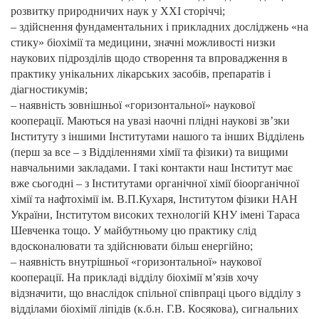
розвитку природничих наук у XXI сторіччі;
– здійснення фундаментальних і прикладних досліджень «на
стику» біохімії та медицини, значні можливості низки
наукових підрозділів щодо створення та впровадження в
практику унікальних лікарських засобів, препаратів і
діагностикумів;
– наявність зовнішньої «горизонтальної» наукової
кооперації. Маються на увазі наочні плідні наукові зв’зки
Інституту з іншими Інститутами нашого та інших Відділень
(перш за все – з Відділеннями хімії та фізики) та вищими
навчальними закладами. І такі контакти наш Інститут має
вже сьогодні – з Інститутами органічної хімії біоорганічної
хімії та нафтохімії ім. В.П.Кухаря, Інститутом фізики НАН
України, Інститутом високих технологій КНУ імені Тараса
Шевченка тощо. У майбутньому цю практику слід
вдосконалювати та здійснювати більш енергійно;
– наявність внутрішньої «горизонтальної» наукової
кооперації. На прикладі відділу біохімії м’язів хочу
відзначити, що внаслідок спільної співпраці цього відділу з
відділами біохімії ліпідів (к.б.н. Г.В. Косякова), сигнальних