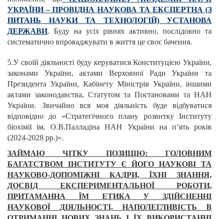
УКРАЇНИ – ПРОВІДНА НАУКОВА ТА ЕКСПЕРТНА (З
ПИТАНЬ НАУКИ ТА ТЕХНОЛОГІЙ) УСТАНОВА
ДЕРЖАВИ
. Буду на усіх рівнях активно, послідовно та
систематично впроваджувати в життя це своє бачення.
5.У своїй діяльності буду керуватися Конституцією України,
законами України, актами Верховної Ради України та
Президента України, Кабінету Міністрів України, іншими
актами законодавства, Статутом та Постановами та НАН
України. Звичайно вся моя діяльність буде відбуватися
відповідно до «Стратегічного плану розвитку Інституту
біохімії ім. О.В.Палладіна НАН України на п’ять років
(2024-2028 рр.)».
ЗАЙМАЮ ЧІТКУ ПОЗИЦІЮ: ГОЛОВНИМ
БАГАТСТВОМ ІНСТИТУТУ Є ЙОГО НАУКОВІ ТА
НАУКОВО-ДОПОМІЖНІ КАДРИ, ЇХНІ ЗНАННЯ,
ДОСВІД ЕКСПЕРИМЕНТАЛЬНОЇ РОБОТИ,
ПРИТАМАННА ЇМ ЕТИКА У ЗДІЙСНЕННІ
НАУКОВОЇ ДІЯЛЬНОСТІ, НАПОЛЕГЛИВІСТЬ В
ОТРИМАННІ НОВИХ ЗНАНЬ І ЇХ ВИКОРИСТАННІ