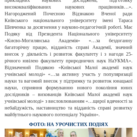
прикладних наукових досліджень, підготовку
висококваліфікованих наукових працівників…».
Нагороджений Почесною Відзнакою Вченої ради
Київського національного університету імені Тараса
Шевченка за досягнення у науково-педагогічній роботі. Має
Подяку від Президента Національного університету
«Києво-Могилянська Академія» «…за бездоганну
багаторічну працю, відданість справі Академії, значний
внесок у діяльність і розвиток факультету і з нагоди 25-
річного ювілею факультету природничих наук НаУКМА».
Відзначений Подякою «Київської Малої академії наук
учнівської молоді» «…за активну участь у популяризації
науки та вагомий внесок у підтримку та розвиток юнацької
науки, сприяння формуванню нового покоління юних
дослідників – вихованців Київської Малої академії наук
учнівської молоді» з висловлюванням «…щирої вдячності за
небайдужість, наставництво та відданість справі розвитку
майбутнього наукового потенціалу України».
ФОТО: НА УРОЧИСТИХ ПОДІЯХ