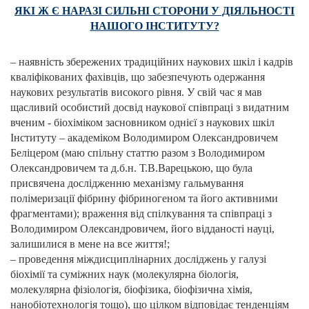
ЯКІ Ж Є НАРАЗІ СИЛЬНІ СТОРОНИ У ДІЯЛЬНОСТІ
НАШОГО ІНСТИТУТУ?
– наявність збережених традиційних наукових шкіл і кадрів
кваліфікованих фахівців, що забезпечують одержання
наукових результатів високого рівня. У свій час я мав
щасливий особистий досвід наукової співпраці з видатним
вченим - біохіміком засновником однієї з наукових шкіл
Інституту – академіком Володимиром Олександровичем
Беліцером (маю спільну статтю разом з Володимиром
Олександровичем та д.б.н. Т.В.Варецькою, що була
присвячена дослідженню механізму гальмування
полімеризації фібрину фібриногеном та його активними
фрагментами); враження від спілкування та співпраці з
Володимиром Олександровичем, його відданості науці,
залишилися в мене на все життя!;
– проведення міждисциплінарних досліджень у галузі
біохімії та суміжних наук (молекулярна біологія,
молекулярна фізіологія, біофізика, біофізична хімія,
нанобіотехнологія тощо), що цілком відповідає тенденціям