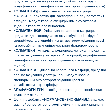
придатна для застосування як у побуті так і в хірургії,
модифікована специфічним активатором зсідання крові;
КОЛМАТЕК-Pg
- унікальна колагенова матриця
КОЛМАТЕК, придатна для застосування як у побуті так і
в хірургії, модифікована специфічним активатором
зсідання крові та плазміногеном;
КОЛМАТЕК-EGF
- Унікальна колагенова матриця,
придатна для застосування як у побуті так і в хірургії,
модифікована специфічним активатором зсідання крові
та рекомбінантним епідермальним фактором росту;
КОЛМАТЕК-I
- унікальна колагенова матриця, придатна
для застосування у ветеринарії та хірургії, модифікована
специфічним активатором зсідання крові та повідон-
йодом;
КОЛМАТЕК-A
- унікальна колагенова матриця, придатна
для застосування у ветеринарії, модифікована
специфічним активатором зсідання крові та
антибіотиком – цефтріофур;
АЛЬФАКОГНІТИН
– засіб для покращення когнітивних
функцій у людини;
Дієтична добавка
«НОРМАНСЕ» (NORMANSE),
яка має
має нейропротекторну, холіноміметичну, антизапальну
та антиоксидантну дію;