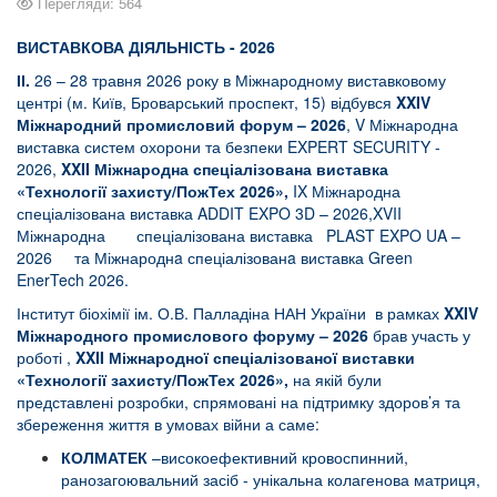
Перегляди: 564
ВИСТАВКОВА ДІЯЛЬНІСТЬ - 2026
ІІ.
26 – 28 травня 2026 року в Міжнародному виставковому
центрі (м. Київ, Броварський проспект, 15) відбувся
XXIV
Міжнародний промисловий форум
– 2026
, V Міжнародна
виставка систем охорони та безпеки EXPERT SECURITY -
2026,
XXII Міжнародна спеціалізована виставка
«Технології захисту/ПожТех 2026»,
IX Міжнародна
спеціалізована виставка ADDIT EXPO 3D – 2026,XVII
Міжнародна спеціалізована виставка PLAST EXPO UA –
2026 та Міжнароднa спеціалізованa виставка Green
EnerTech 2026.
Інститут біохімії ім. О.В. Палладіна НАН України в рамках
XXIV
Міжнародного промислового форуму – 2026
брав участь у
роботі ,
XXII Міжнародної спеціалізованої виставки
«Технології захисту/ПожТех 2026»,
на якій були
представлені розробки, спрямовані на підтримку здоров’я та
збереження життя в умовах війни а саме:
КОЛМАТЕК
–високоефективний кровоспинний,
ранозагоювальний засіб - унікальна колагенова матриця,