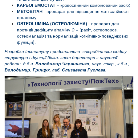
КАРБОГЕМОСТАТ
– кровоспинний комбінований засіб;
МЕТОВІТАН
- препарат для підвищення життєстійкості
організму;
OSTEOLUMINA (ОСТЕОЛЮМІНА)
- препарат для
протидії дефіциту вітаміну D – (рахіт, остеопороз,
остеомалація) та нормалізації когнітивно-поведінкових
функцій).
Розробки Інституту представляли співробітники відділу
структури і функції білка: заст директора з наукової
роботи, д.б.н.
Володимир Чернишенко,
наук. співр., к.б.н.,
Володимир. Грищук,
лаб.
Єлизавета Гуслєва.