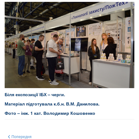
Біля експозиції ІБХ – черги.
Матеріал підготувала к.б.н. В.М. Данилова.
Фото – інж. 1 кат. Володимир Кошовенко
Попередня стаття: 14-15 травня 2026 р. відбулася виставка-презентація
Попередня