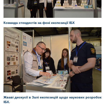
Команда стендистів на фоні експозиції ІБХ
Жваві дискусії в Залі експозицій щодо наукових розробок
ІБХ.