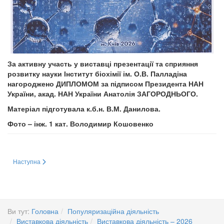
За активну участь у виставці презентації та сприяння
розвитку науки Інститут біохімії ім. О.В. Палладіна
нагороджено ДИПЛОМОМ за підписом Президента НАН
України, акад. НАН України Анатолія ЗАГОРОДНЬОГО.
Матеріал підготувала к.б.н. В.М. Данилова.
Фото – інж. 1 кат. Володимир Кошовенко
Наступна стаття: XXIV Міжнародний промисловий форум – 2026
Наступна
Ви тут:
Головна
Популяризаційна діяльність
Виставкова діяльність
Виставкова діяльність – 2026