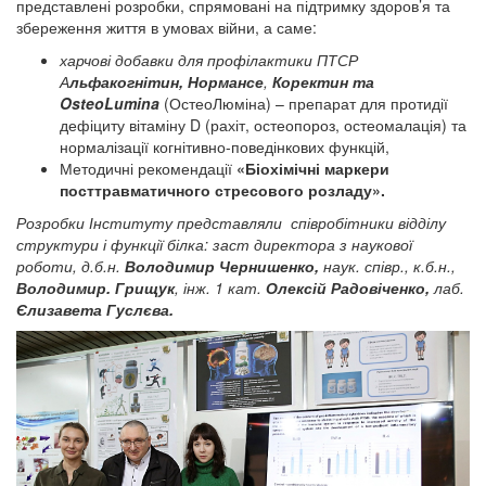
представлені розробки, спрямовані на підтримку здоров’я та
збереження життя в умовах війни, а саме:
харчові добавки для профілактики ПТСР
А
льфакогнітин,
Нормансе
,
Коректин та
OsteoLumina
(ОстеоЛюміна) – препарат для протидії
дефіциту вітаміну D (рахіт, остеопороз, остеомалація) та
нормалізації когнітивно-поведінкових функцій,
Методичні рекомендації
«Біохімічні маркери
посттравматичного стресового розладу».
Розробки Інституту представляли співробітники відділу
структури і функції білка: заст директора з наукової
роботи, д.б.н.
Володимир Чернишенко,
наук. співр., к.б.н.,
Володимир. Грищук
, інж. 1 кат.
Олексій Радовіченко,
лаб.
Єлизавета Гуслєва.