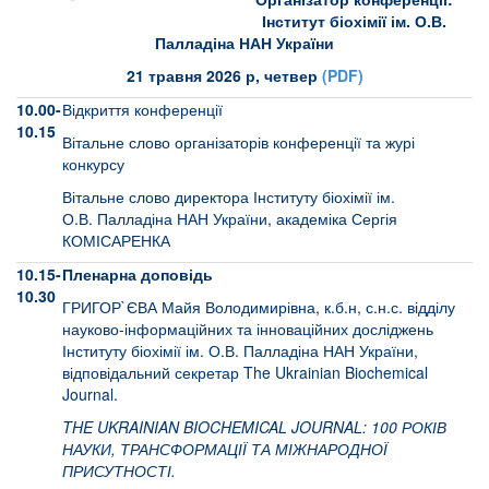
Інститут біохімії ім. О.В.
Палладіна НАН України
21 травня 2026 р, четвер
(PDF)
10.00-
Відкриття конференції
10.15
Вітальне слово організаторів конференції та журі
конкурсу
Вітальне слово директора Інституту біохімії ім.
О.В. Палладіна НАН України, академіка Сергія
КОМІСАРЕНКА
10.15-
Пленарна доповідь
10.30
ГРИГОР`ЄВА Майя Володимирівна, к.б.н, с.н.с. відділу
науково-інформаційних та інноваційних досліджень
Інституту біохімії ім. О.В. Палладіна НАН України,
відповідальний секретар The Ukrainian Biochemical
Journal.
THE UKRAINIAN BIOCHEMICAL JOURNAL: 100 РОКІВ
НАУКИ, ТРАНСФОРМАЦІЇ ТА МІЖНАРОДНОЇ
ПРИСУТНОСТІ.