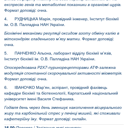
експресію генів та метаболічні показники в організмі щурів.
Формат доповіді: очна.
4. РУДНИЦЬКА Марія, провідний інженер, Інститут біохімії
ім. О.В. Палладіна НАН України.
Біохімічні механізми регуляції оксидом азоту обміну калію в
мітохондріях гладенького мʼязу матки.
Формат доповіді:
очна.
5. ПАНЧЕНКО Альона, лаборант відділу біохімії м'язів,
Інститут біохімії ім. О.В. Палладіна НАН України.
Опосередкована Р2Х7-пуринорецепторами АТФ-залежна
модуляція спонтанної скорочувальної активності міометрія.
Формат доповіді: очна.
6. ІВАНОЧКО Мар'ян, аспірант, провідний фахівець
кафедри біохімії та біотехнології, Карпатський національний
університет імені Василя Стефаника.
Годівля день через день зменшує накопичення вісцерального
жиру та карбонільний стрес у печінці мишей, які споживали
кафетерійну їжу.
Формат доповіді: онлайн.
16.00-
Перерва / Засідання журі конкурсу