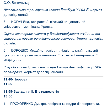
О.О. Богомольця.
Ліпосомальна трансфекція клітин FreeStyle™ 293-F.
Формат
доповіді: онлайн.
5. НОГАЧ Яна, аспірант, Львівський національний
університет імені Івана Франка.
Оцінка векторних систем у Saccharopolyspora erythraea та
створення нового реплікативного вектора.
Формат доповіді:
онлайн.
6. БОРОШКО Михайло, аспірант, Національний науковий
центр «Інститут експериментальної і клінічної ветеринарної
медицини».
Розробка складу захисного середовища для ліофілізації Taq-
полімерази.
Формат доповіді: онлайн.
11.40-
Перерва
11.55
11.55-
Засідання ІІ. Біотехнологія
13:00
1. ПРОХОРЕНКО Дмитро, аспірант кафедри біоенергетики,