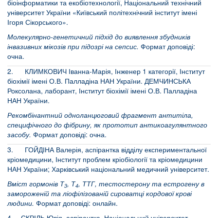
біоінформатики та екобіотехнології, Національний технічний
університет України «Київський політехнічний інститут імені
Ігоря Сікорського».
Молекулярно-генетичний підхід до виявлення збудників
інвазивних мікозів при підозрі на сепсис.
Формат доповіді:
очна.
2. КЛИМКОВИЧ Іванна-Марія, Інженер 1 категорії, Інститут
біохімії імені О.В. Палладіна НАН України. ДЕМЧИНСЬКА
Роксолана, лаборант, Інститут біохімії імені О.В. Палладіна
НАН України.
Рекомбінантний одноланцюговий фрагмент антитіла,
специфічного до фібрину, як прототип антикоагулянтного
засобу.
Формат доповіді: очна.
3. ГОЙДІНА Валерія, аспірантка відділу експериментальної
кріомедицини, Інститут проблем кріобіології та кріомедицини
НАН України; Харківський національний медичний університет.
Вміст гормонів Т
, Т
, ТТГ, тестостерону та естрогену в
3
4
замороженій та ліофілізованій сироватці кордової крові
людини.
Формат доповіді: онлайн.
4. СКРІЛЬ Юлія, аспірантка, Національний університет