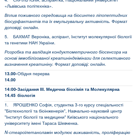
«Львівська політехніка».
Вплив поживного середовища на біосинтез ліпопептидних
біосурфактантів та їх емульгувальну активність.
Формат
доповіді: онлайн.
5. БАХМАТ Вероніка, аспірант, Інститут молекулярної біології
та генетики НАН України.
Розробка та валідація кондуктометричного біосенсора на
основі іммобілізованої креатиніндеімінази для селективного
визначення креатиніну.
Формат доповіді: онлайн.
13.00-
Обідня перерва
14.00
14:00-
Засідання ІІІ. Медична біохімія та Молекулярна
14.45
біологія
1. ЯРОШЕНКО Софія, студентка 3-го курсу спеціальності
"Біотехнології та біоінженерія", Навчально-науковий центр
"Інститут біології та медицини" Київського національного
університету імені Тараса Шевченка.
N-стеароїлетаноламін модулює виживаність, проліферацію