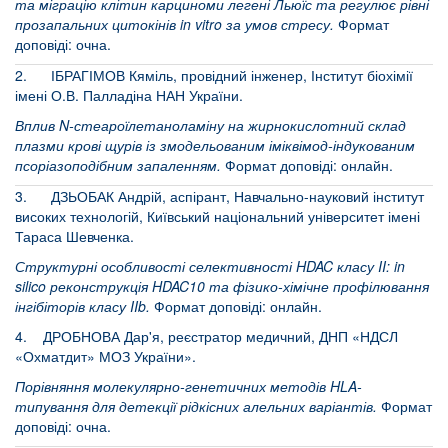
та міграцію клітин карциноми легені Льюїс та регулює рівні
прозапальних цитокінів in vitro за умов стресу.
Формат
доповіді: очна.
2. ІБРАГІМОВ Кяміль, провідний інженер, Інститут біохімії
імені О.В. Палладіна НАН України.
Вплив N-стеароїлетаноламіну на жирнокислотний склад
плазми крові щурів із змодельованим іміквімод-індукованим
псоріазоподібним запаленням.
Формат доповіді: онлайн.
3. ДЗЬОБАК Андрій, аспірант, Навчально-науковий інститут
високих технологій, Київський національний університет імені
Тараса Шевченка.
Структурні особливості селективності HDAC класу II: in
silico реконструкція HDAC10 та фізико-хімічне профілювання
інгібіторів класу IIb.
Формат доповіді: онлайн.
4. ДРОБНОВА Дар'я, реєстратор медичний, ДНП «НДСЛ
«Охматдит» МОЗ України».
Порівняння молекулярно-генетичних методів HLA-
типування для детекції рідкісних алельних варіантів.
Формат
доповіді: очна.