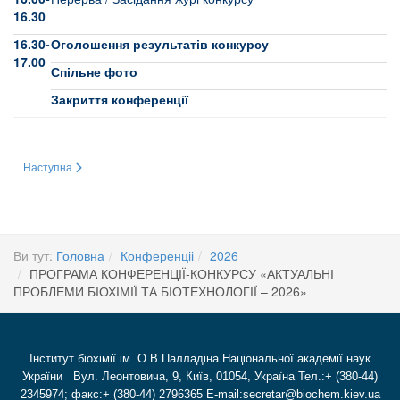
16.30
16.30-
Оголошення результатів конкурсу
17.00
Спільне фото
Закриття конференції
Наступна стаття: Конференція молодих науковців «Актуальні проблеми біох
Наступна
Ви тут:
Головна
Конференціі
2026
ПРОГРАМА КОНФЕРЕНЦІЇ-КОНКУРСУ «АКТУАЛЬНІ
ПРОБЛЕМИ БІОХІМІЇ ТА БІОТЕХНОЛОГІЇ – 2026»
Інститут біохімії ім. О.В Палладіна Національної академії наук
України Вул. Леонтовича, 9, Київ, 01054, Україна Тел.:+ (380-44)
2345974; факс:+ (380-44) 2796365 E-mail:secretar@biochem.kiev.ua