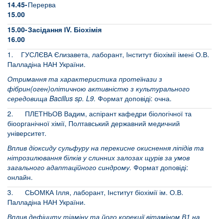
14.45-
Перерва
15.00
15.00-
Засідання ІV. Біохімія
16.00
1. ГУСЛЄВА Єлизавета, лаборант, Інститут біохімії імені О.В.
Палладіна НАН України.
Отримання та характеристика протеїнази з
фібрин(оген)олітичною активністю з культурального
середовища Bacillus sp. L9.
Формат доповіді: очна.
2. ПЛЕТНЬОВ Вадим, аспірант кафедри біологічної та
біоорганічної хімії, Полтавський державний медичний
університет.
Вплив діоксиду сульфуру на перекисне окиснення ліпідів та
нітрозилювання білків у слинних залозах щурів за умов
загального адаптаційного синдрому.
Формат доповіді:
онлайн.
3. СЬОМКА Ілля, лаборант, Інститут біохімії ім. О.В.
Палладіна НАН України.
Вплив дефіциту тіаміну та його корекції вітаміном В1 на