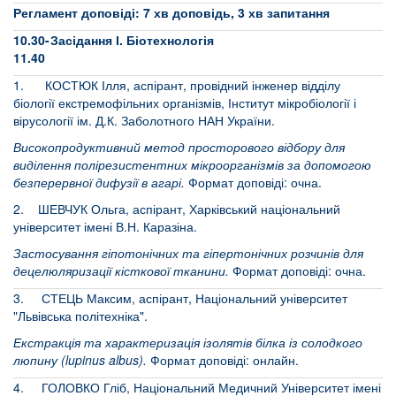
Регламент доповіді: 7 хв доповідь, 3 хв запитання
10.30-
Засідання І. Біотехнологія
11.40
1. КОСТЮК Ілля, аспірант, провідний інженер відділу
біології екстремофільних організмів, Інститут мікробіології і
вірусології ім. Д.К. Заболотного НАН України.
Високопродуктивний метод просторового відбору для
виділення полірезистентних мікроорганізмів за допомогою
безперервної дифузії в агарі.
Формат доповіді: очна.
2. ШЕВЧУК Ольга, аспірант, Харківський національний
університет імені В.Н. Каразіна.
Застосування гіпотонічних та гіпертонічних розчинів для
децелюляризації кісткової тканини.
Формат доповіді: очна.
3. СТЕЦЬ Максим, аспірант, Національний університет
"Львівська політехніка".
Екстракція та характеризація ізолятів білка із солодкого
люпину (lupinus albus).
Формат доповіді: онлайн.
4. ГОЛОВКО Гліб, Національний Медичний Університет імені