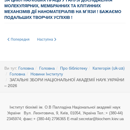
МОЛЕКУЛЯРНИХ, МЕМБРАННИХ ТА КЛІТИННИХ
МЕХАНІЗМІВ ДІЇ НАНОМАТЕРІАЛІВ НА М’ЯЗИ ! БАЖАЄМО
ПОДАЛЬШИХ ТВОРЧИХ УСПІХІВ !
Попередня стаття: Project GUARDIANS
Наступна стаття: Модернізація хроматографічного цент
Попередня
Наступна
Ви тут:
Головна
Головна
Про бібліотеку
Категорія (uk-ua)
Головна
Новини Інституту
ЗАГАЛЬНІ ЗБОРИ НАЦІОНАЛЬНОЇ АКАДЕМІЇ НАУК УКРАЇНИ
– 2026
Інститут біохімії ім. О.В Палладіна Національної академії наук
України Вул. Леонтовича, 9, Київ, 01054, Україна Тел.:+ (380-44)
2345974; факс:+ (380-44) 2796365 E-mail:secretar@biochem.kiev.ua