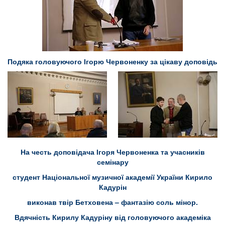
Подяка головуючого Ігорю Червоненку за цікаву доповідь
На честь доповідача Ігоря Червоненка та учасників
семінару
студент Національної музичної академії України Кирило
Кадурін
виконав твір Бетховена – фантазію соль мінор.
Вдячність Кирилу Кадуріну від головуючого академіка