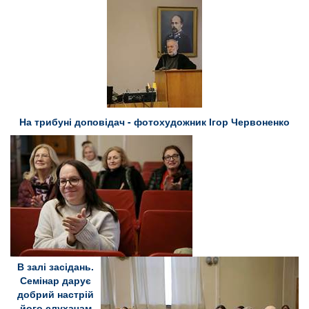
На трибуні доповідач - фотохудожник Ігор Червоненко
В залі засідань.
Семінар дарує
добрий настрій
його слухачам