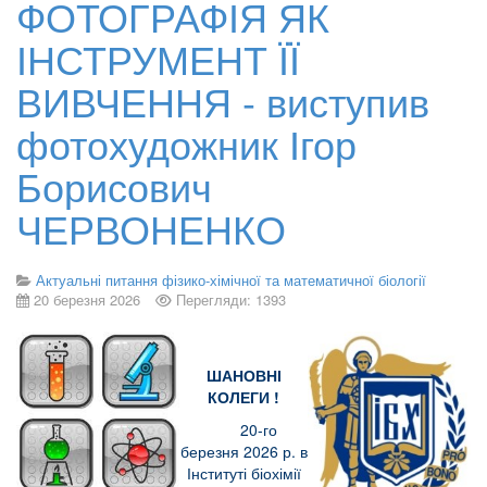
ФОТОГРАФІЯ ЯК
ІНСТРУМЕНТ ЇЇ
ВИВЧЕННЯ - виступив
фотохудожник Ігор
Борисович
ЧЕРВОНЕНКО
Актуальні питання фізико-хімічної та математичної біології
20 березня 2026
Перегляди: 1393
ШАНОВНІ
КОЛЕГИ !
20-го
березня 2026 р. в
Інституті біохімії