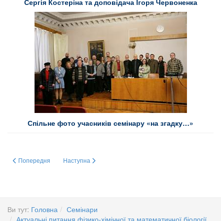
Сергія Костеріна та доповідача Ігоря Червоненка
Спільне фото учасників семінару «на згадку…»
Попередня стаття: КАЛІКСАРЕНИ ЯК СТИМУЛЯТОРИ ЕНЕРГЕТИКИ М’Я
Наступна стаття: КРАСА, БАГАТОГРАННІСТЬ ТА РІЗ
Попередня
Наступна
Ви тут:
Головна
Семінари
Актуальні питання фізико-хімічної та математичної біології