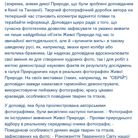
(зокрема, знімки дикої Природи, що були зроблені доповідачем
в Кенії та Танзанії). Творчий фотографічний доробок автора на
теперішній час становить кілометри відзнятої плівки та
терабайти інформації. Доповідач щиро радіє з того, що
сучасна фототехніка дозволяє зафіксувати та уважно вивчити
не лише найдрібніші об’єкти Живої Природи під час їх
звичайної життєдіяльності, але й «зупинити мить» в такому
швидкому русі, як, наприклад, змахи крил колібрі або
метелика-бражника. Це надихає доповідача вдосконалювати
свої вміння як для створення художніх фото, так і для робіт з
метою демонстрації наукових фактів як результату досліджень
в галузі Природничих наук в реальних фотографіях Живої
Природи. На своїх виставках (таких, наприклад, як "ОБРІЙ")
доповідач завжди намагався гармонійно демонструвати,
використовуючи пейзажну фотографію, красу цікавих
краєвидів, особливості поведінки тварин та птахів,
У доповіді, яка була проілюстрована авторськими
фотографіями, були висвітлені наступні питання: - Фотографія
як інструмент вивчення Живої Природи; - Прояви природнього
відбору в реальному середовищі очима фотографа; -
Поведінкові особливості деяких видів тварин та птахів,
зафіксованих на фото; - Різноманіття Тваринного Світу нашої