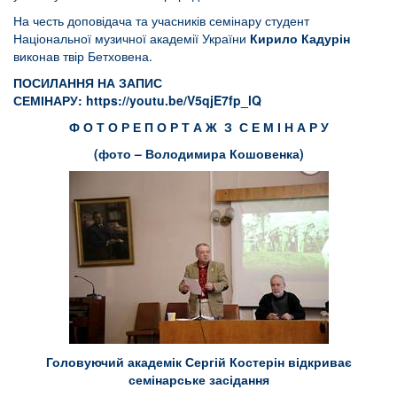
На честь доповідача та учасників семінару студент
Національної музичної академії України
Кирило Кадурін
виконав твір Бетховена.
ПОСИЛАННЯ НА ЗАПИС
СЕМІНАРУ:
https://youtu.be/V5qjE7fp_lQ
Ф О Т О Р Е П О Р Т А Ж З С Е М І Н А Р У
(фото – Володимира Кошовенка)
Головуючий академік Сергій Костерін відкриває
семінарське засідання