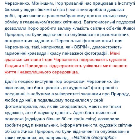
Червоненко. Між іншим, Ігор тривалий час працював в Інституті
біохімії у відділі біохімії м’язів (і ми з ним зробили декілька
робіт, присвячених трансмембранному протон-кальцієвому
обміну в гладеньком’язових клітинах). Багаточисельні подорожі
дозволили Ігорю зробити велику кількість світлин об’єктів Живої
Природи, які були відзначені та опубліковані в різноманітних
авторитетних виданнях. Персональні фотовиставки Ігоря
Червоненка, такі, наприклад, як «ОБРІЙ», демонструють
гармонійні краєвиди і красу пейзажної фотографії.
Мені
здається с
вітлини Ігоря Червоненка підкреслюють єднання
Людини з Природою. віддзеркалюють унікальні миті нашого
життя і навколишнього середовища.
Далі з лекцією виступив Ігор Борисович Червоненко. Він
відзначив, що його цікавість до художньої фотографії в
поєднанні із набутими в університеті знаннями про Природу,
любов до неї, в подальшому поєдналися у серії
фотоматеріалів, які, як він сподівається, мають не тільки
художню, але й наукову цінність. Адже багаточисельні
подорожі (відвідано більше 50-ти країн світу) дозволили
зробити ряд пізнавальних, інформативних та художніх світлин
об’єктів Живої Природи, які були відзначені та опубліковані в
таких виданнях, як, наприклад, «
National
Geographic
»