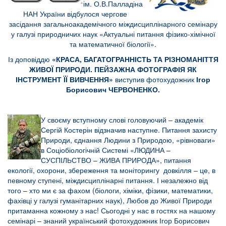
ім. О.В.Палладіна
НАН України відбулося чергове
засідання загальноакадемічного міждисциплінарного семінару
у галузі природничих наук «Актуальні питання фізико-хімічної
та математичної біології».
Із доповіддю
«КРАСА, БАГАТОГРАННІСТЬ ТА РІЗНОМАНІТТЯ
ЖИВОЇ ПРИРОДИ. ПЕЙЗАЖНА ФОТОГРАФІЯ ЯК
ІНСТРУМЕНТ ЇЇ ВИВЧЕННЯ»
виступив фотохудожник
Ігор
Борисович ЧЕРВОНЕНКО.
У своєму вступному слові головуючий – академік
Сергій Костерін відзначив наступне. Питання захисту
Природи, єднання Людини з Природою, «рівноваги»
в Соціобіологічній Системі «ЛЮДИНА –
СУСПІЛЬСТВО – ЖИВА ПРИРОДА», питання
екології, охорони, збереження та моніторингу довкілля – це, в
певному ступені, міждисциплінарні питання. І незалежно від
того – хто ми є за фахом (біологи, хіміки, фізики, математики,
фахівці у галузі гуманітарних наук), Любов до Живої Природи
притаманна кожному з нас! Сьогодні у нас в гостях на нашому
семінарі – знаний український фотохудожник Ігор Борисович