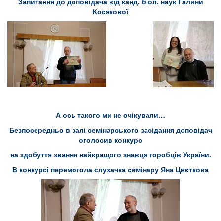
Запитання до доповідача від канд. біол. наук Галини
Косякової
А ось такого ми не очікували…
Безпосередньо в залі семінарського засідання доповідач
оголосив конкурс
на здобуття звання найкращого знавця горобців України.
В конкурсі перемогола слухачка семінару Яна Цвєткова