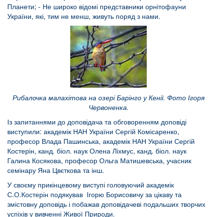
Планети; - Не широко відомі представники орнітофауни
України, які, тим не менш, живуть поряд з нами.
Рибалочка малахітова на озері Барінго у Кенії. Фото Ігоря
Червоненка.
Із запитаннями до доповідача та обговоренням доповіді
виступили: академік НАН України Сергій Комісаренко,
професор Влада Пашинська, академік НАН України Сергій
Костерін, канд. біол. наук Олена Ліхмус, канд. біол. наук
Галина Косякова, професор Ольга Матишевська, учасник
семінару Яна Цвєткова та інш.
У своєму прикінцевому виступі головуючий академік
С.О.Костерін подякував Ігорю Борисовичу за цікаву та
змістовну доповідь і побажав доповідачеві подальших творчих
успіхів у вивченні Живої Природи.