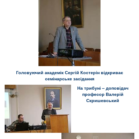
Головуючий академік Сергій Костерін відкриває
семінарське засідання
На трибуні – доповідач
професор Валерій
Скришевський