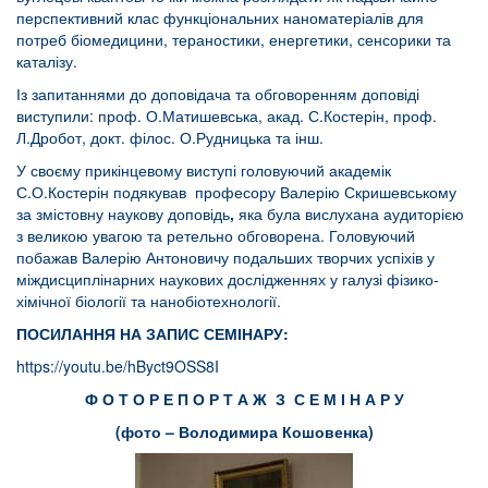
перспективний клас функціональних наноматеріалів для
потреб біомедицини, тераностики, енергетики, сенсорики та
каталізу.
Із запитаннями до доповідача та обговоренням доповіді
виступили: проф. О.Матишевська, акад. С.Костерін, проф.
Л.Дробот, докт. філос. О.Рудницька та інш.
У своєму прикінцевому виступі головуючий академік
С.О.Костерін подякував професору Валерію Скришевському
за змістовну наукову доповідь
,
яка була вислухана аудиторією
з великою увагою та ретельно обговорена. Головуючий
побажав Валерію Антоновичу подальших творчих успіхів у
міждисциплінарних наукових дослідженнях у галузі фізико-
хімічної біології та нанобіотехнології.
ПОСИЛАННЯ НА ЗАПИС СЕМІНАРУ:
https://youtu.be/hByct9OSS8I
Ф О Т О Р Е П О Р Т А Ж З С Е М І Н А Р У
(фото – Володимира Кошовенка)