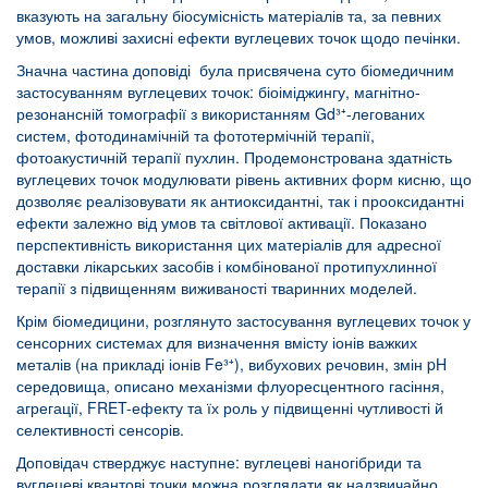
вказують на загальну біосумісність матеріалів та, за певних
умов, можливі захисні ефекти вуглецевих точок щодо печінки.
Значна частина доповіді була присвячена суто біомедичним
застосуванням вуглецевих точок: біоіміджингу, магнітно-
резонансній томографії з використанням Gd³⁺-легованих
систем, фотодинамічній та фототермічній терапії,
фотоакустичній терапії пухлин. Продемонстрована здатність
вуглецевих точок модулювати рівень активних форм кисню, що
дозволяє реалізовувати як антиоксидантні, так і прооксидантні
ефекти залежно від умов та світлової активації. Показано
перспективність використання цих матеріалів для адресної
доставки лікарських засобів і комбінованої протипухлинної
терапії з підвищенням виживаності тваринних моделей.
Крім біомедицини, розглянуто застосування вуглецевих точок у
сенсорних системах для визначення вмісту іонів важких
металів (на прикладі іонів Fe³⁺), вибухових речовин, змін pH
середовища, описано механізми флуоресцентного гасіння,
агрегації, FRET-ефекту та їх роль у підвищенні чутливості й
селективності сенсорів.
Доповідач стверджує наступне: вуглецеві наногібриди та
вуглецеві квантові точки можна розглядати як надзвичайно