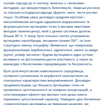
основні підходи до їх синтезу, включно з «зеленими»
методами, що використовують біомолекули, лікарські рослини
та сільськогосподарські відходи (фрукти, овочі, листя рослин
тощо). Особливу увагу доповідач приділив простим і
масштабованим методам одержання водорозчинних та
флуоресцентних вуглецевих точок із високим квантовим
виходом люмінесценції, який у деяких системах досягає
більше 90 %. У лекції було описано синтез ультрамалих
вуглецевих наногібридів, легованих іонами Gd³⁺, та їхню
структурно-хімічну специфіку. Виявилося, що поверхнева
функціоналізація (карбоксильні, гідроксильні, амінні та амідні
групи), розмір частинок і будова вуглецевого ядра суттєво
впливають на фотолюмінесцентні властивості, а також на
взаємодію з біологічними середовищами та біосумісність.
Було розглянуто вплив навколишнього середовища,
полярності розчинника та морфології наночастинок на
спектральні характеристики випромінювання. Доповідач
продемонстрував, що більшість вуглецевих точок не
проявляють цитотоксичності за помірних концентрацій, а
спостережувані ефекти при високих їхніх дозах мають
переважно цитостатичний характер. Наведено дані біохімічних
і гематологічних досліджень на тваринних моделях, які