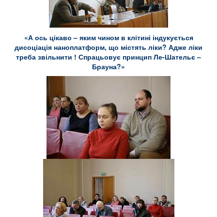
«А ось цікаво – яким чином в клітині індукується
дисоціація наноплатформ, що містять ліки? Адже ліки
треба звільнити ! Спрацьовує принцип Ле-Шательє –
Брауна?»