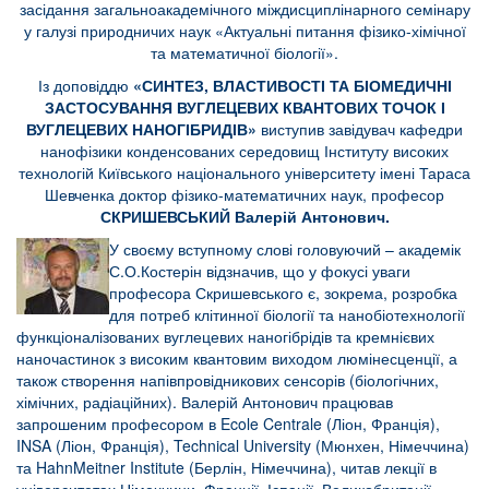
засідання загальноакадемічного міждисциплінарного семінару
у галузі природничих наук «Актуальні питання фізико-хімічної
та математичної біології».
Із доповіддю
«СИНТЕЗ, ВЛАСТИВОСТІ ТА БІОМЕДИЧНІ
ЗАСТОСУВАННЯ ВУГЛЕЦЕВИХ КВАНТОВИХ ТОЧОК І
ВУГЛЕЦЕВИХ НАНОГІБРИДІВ»
виступив завідувач кафедри
нанофізики конденсованих середовищ
Інституту високих
технологій Київського національного університету імені Тараса
Шевченка доктор фізико-математичних наук, професор
СКРИШЕВСЬКИЙ Валерій Антонович.
У своєму вступному слові головуючий – академік
С.О.Костерін відзначив, що у фокусі уваги
професора Скришевського є, зокрема, розробка
для потреб клітинної біології та нанобіотехнології
функціоналізованих вуглецевих наногібрідів та кремнієвих
наночастинок з високим квантовим виходом люмінесценції, а
також створення напівпровідникових сенсорів (біологічних,
хімічних, радіаційних). Валерій Антонович працював
запрошеним професором в Ecole Centrale (Ліон, Франція),
INSA (Ліон, Франція), Technical University (Мюнхен, Німеччина)
та Hahn­Meitner Institute (Берлін, Німеччина), читав лекції в