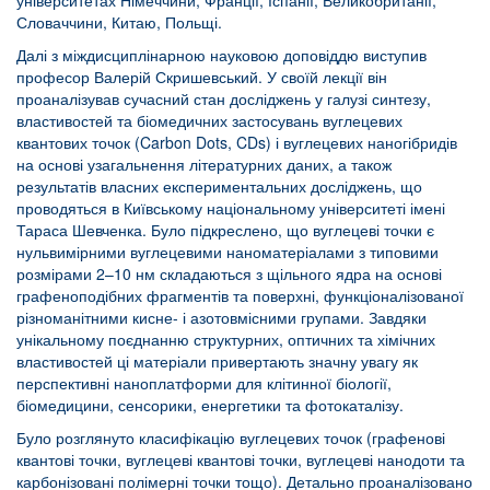
університетах Німеччини, Франції, Іспанії, Великобританії,
Словаччини, Китаю, Польщі.
Далі з міждисциплінарною науковою доповіддю виступив
професор Валерій Скришевський. У своїй лекції він
проаналізував сучасний стан досліджень у галузі синтезу,
властивостей та біомедичних застосувань вуглецевих
квантових точок (Carbon Dots, CDs) і вуглецевих наногібридів
на основі узагальнення літературних даних, а також
результатів власних експериментальних досліджень, що
проводяться в Київському національному університеті імені
Тараса Шевченка. Було підкреслено, що вуглецеві точки є
нульвимірними вуглецевими наноматеріалами з типовими
розмірами 2–10 нм складаються з щільного ядра на основі
графеноподібних фрагментів та поверхні, функціоналізованої
різноманітними кисне- і азотовмісними групами. Завдяки
унікальному поєднанню структурних, оптичних та хімічних
властивостей ці матеріали привертають значну увагу як
перспективні наноплатформи для клітинної біології,
біомедицини, сенсорики, енергетики та фотокаталізу.
Було розглянуто класифікацію вуглецевих точок (графенові
квантові точки, вуглецеві квантові точки, вуглецеві нанодоти та
карбонізовані полімерні точки тощо). Детально проаналізовано