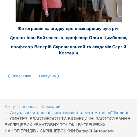
Фотографія на згадку про семінарську зустріч.
Доцент Іван Войтешенко, професор Ольга Цимбалюк,
професор Валерій Скришевський та академік Сергій
Костерін
Попередня стаття: КРАСА, БАГАТОГРАННІСТЬ ТА РІЗНОМАНІТТЯ ЖИВ
Наступна стаття: СИНТЕЗ, ВЛАСТИВОСТІ ТА БІОМЕ
Попередня
Наступна
Ви тут:
Головна
Семінари
Актуальні питання фізико-хімічної та математичної біології
СИНТЕЗ, ВЛАСТИВОСТІ ТА БІОМЕДИЧНІ ЗАСТОСУВАННЯ
ВУГЛЕЦЕВИХ КВАНТОВИХ ТОЧОК І ВУГЛЕЦЕВИХ
НАНОГІБРИДІВ - СКРИШЕВСЬКИЙ Валерій Антонович