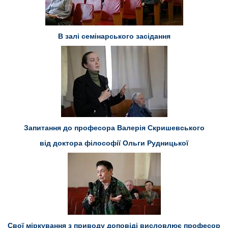
В залі семінарського засідання
Запитання до професора Валерія Скришевського
від доктора філософії Ольги Рудницької
Свої міркування з приводу доповіді висловлює професор