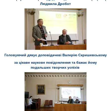
Людмила Дробот
Головуючий дякує доповідачеві Валерію Скришевському
за цікаве наукове повідомлення та бажає йому
подальших творчих успіхів