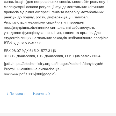
сигналізація (для непрофільних спеціальностей)» розглянуті
молекулярні основи регуляції фундаментальних клітинних
процесів від рівня експресії генів та перебігу метаболічних
реакцій до поділу, росту, диференціації і загибелі.
Аналізуються механізми сприйняття і передачі
поза(внутрішньо)клітинних сигналів, які забезпечують
узгоджене функціонування клітин, тканин та органів. Для
студентів вищих навчальних закладів небіологічного профілю.
ISBN УДК 615.2+577.3
ББК 28.07 УДК 615.2+577.3 Ц61
© Ю.В. Данилович, Г.В. Данилович, О.В. Цимбалюк 2024
{pdf=https://biochemistry.org.ua/images/kosterin/danylovych/
Внутрішньоклітинна-сигналізація-
посібник.pdf|100%|300|google}
Попередня стаття: Монографії та підручники співробітників Інституту біохі
Наступна стаття: СИНТЕЗ ТА БІОЛОГІЧНА АКТИВНІС
Попередня
Наступна