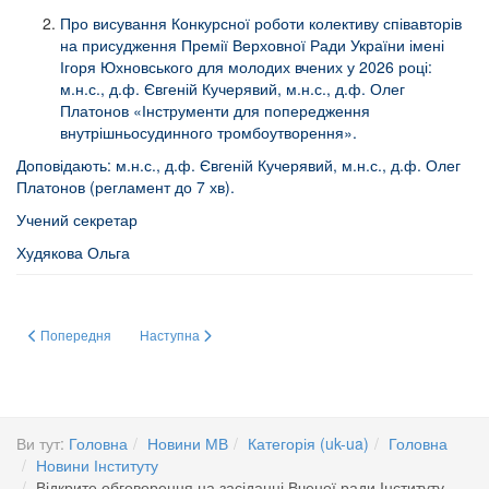
Про висування Конкурсної роботи колективу співавторів
на присудження Премії Верховної Ради України імені
Ігоря Юхновського для молодих вчених у 2026 році:
м.н.с., д.ф. Євгеній Кучерявий, м.н.с., д.ф. Олег
Платонов «Інструменти для попередження
внутрішньосудинного тромбоутворення».
Доповідають: м.н.с., д.ф. Євгеній Кучерявий, м.н.с., д.ф. Олег
Платонов (регламент до 7 хв).
Учений секретар
Худякова Ольга
Попередня стаття: 2023 Young Scientists Forum(Tours, France 6 – 8 July), 2
Наступна стаття: Two flyers (A5 format) presenting the proj
Попередня
Наступна
Ви тут:
Головна
Новини МВ
Категорія (uk-ua)
Головна
Новини Інституту
Відкрите обговорення на засіданні Вченої ради Інституту