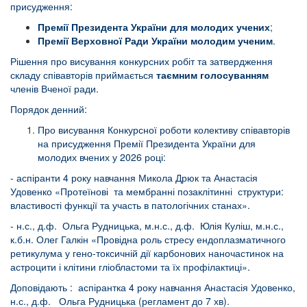
присудження:
Премії Президента України для молодих учених
;
Премії Верховної Ради України молодим ученим
.
Рішення про висування конкурсних робіт та затвердження
складу співавторів приймається
таємним голосуванням
членів Вченої ради.
Порядок денний:
Про висування Конкурсної роботи колективу співавторів
на присудження Премії Президента України для
молодих вчених у 2026 році:
- аспіранти 4 року навчання Микола Дрюк та Анастасія
Удовенко «Протеїнові та мембранні позаклітинні структури:
властивості функції та участь в патологічних станах».
- н.с., д.ф. Ольга Рудницька, м.н.с., д.ф. Юлія Куліш, м.н.с.,
к.б.н. Олег Галкін «Провідна роль стресу ендоплазматичного
ретикулума у гено-токсичній дії карбонових наночастинок на
астроцити і клітини гліобластоми та їх профілактиці».
Доповідають : аспірантка 4 року навчання Анастасія Удовенко,
н.с., д.ф. Ольга Рудницька (регламент до 7 хв).