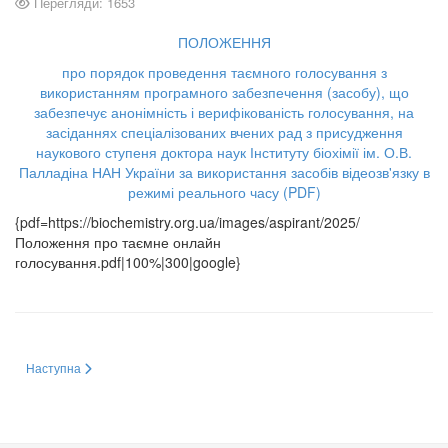
Перегляди: 1653
ПОЛОЖЕННЯ
про порядок проведення таємного голосування з
використанням програмного забезпечення (засобу), що
забезпечує анонімність і верифікованість голосування, на
засіданнях спеціалізованих вчених рад з присудження
наукового ступеня доктора наук Інституту біохімії ім. О.В.
Палладіна НАН України за використання засобів відеозв'язку в
режимі реального часу (PDF)
{pdf=https://biochemistry.org.ua/images/aspirant/2025/
Положення про таємне онлайн
голосування.pdf|100%|300|google}
Наступна стаття: Засідання спеціалізованої вченої ради
Наступна