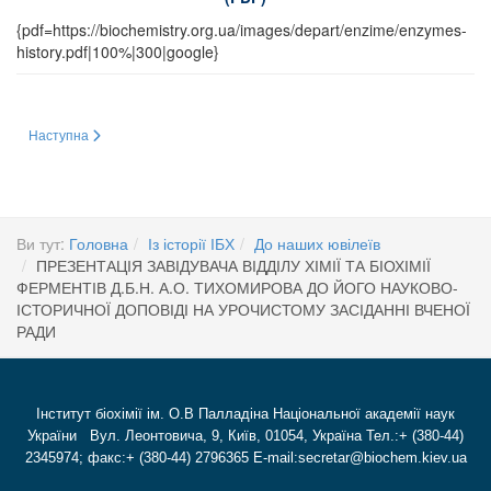
{pdf=https://biochemistry.org.ua/images/depart/enzime/enzymes-
history.pdf|100%|300|google}
Наступна стаття: ПРЕЗЕНТАЦІЯ АКАДЕМІКА НАН УКРАЇНИ ПРОФЕСОРА 
Наступна
Ви тут:
Головна
Із історії ІБХ
До наших ювілеїв
ПРЕЗЕНТАЦІЯ ЗАВІДУВАЧА ВІДДІЛУ ХІМІЇ ТА БІОХІМІЇ
ФЕРМЕНТІВ Д.Б.Н. А.О. ТИХОМИРОВА ДО ЙОГО НАУКОВО-
ІСТОРИЧНОЇ ДОПОВІДІ НА УРОЧИСТОМУ ЗАСІДАННІ ВЧЕНОЇ
РАДИ
Інститут біохімії ім. О.В Палладіна Національної академії наук
України Вул. Леонтовича, 9, Київ, 01054, Україна Тел.:+ (380-44)
2345974; факс:+ (380-44) 2796365 E-mail:secretar@biochem.kiev.ua