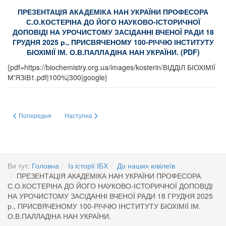
ПРЕЗЕНТАЦІЯ АКАДЕМІКА НАН УКРАЇНИ ПРОФЕСОРА
С.О.КОСТЕРІНА ДО ЙОГО НАУКОВО-ІСТОРИЧНОЇ
ДОПОВІДІ НА УРОЧИСТОМУ ЗАСІДАННІ ВЧЕНОЇ РАДИ 18
ГРУДНЯ 2025 р., ПРИСВЯЧЕНОМУ 100-РІЧЧЮ ІНСТИТУТУ
БІОХІМІЇ ІМ. О.В.ПАЛЛАДІНА НАН УКРАЇНИ. (PDF)
{pdf=https://biochemistry.org.ua/images/kosterin/ВІДДІЛ БІОХІМІЇ
М'ЯЗІВ1.pdf|100%|300|google}
Попередня стаття: ПРЕЗЕНТАЦІЯ ЗАВІДУВАЧА ВІДДІЛУ ХІМІЇ ТА БІОХ
Наступна стаття: 100-РІЧЧЯ ІНСТИТУТУ БІОХІМІЇ ІМ.
Попередня
Наступна
Ви тут:
Головна
Із історії ІБХ
До наших ювілеїв
ПРЕЗЕНТАЦІЯ АКАДЕМІКА НАН УКРАЇНИ ПРОФЕСОРА
С.О.КОСТЕРІНА ДО ЙОГО НАУКОВО-ІСТОРИЧНОЇ ДОПОВІДІ
НА УРОЧИСТОМУ ЗАСІДАННІ ВЧЕНОЇ РАДИ 18 ГРУДНЯ 2025
р., ПРИСВЯЧЕНОМУ 100-РІЧЧЮ ІНСТИТУТУ БІОХІМІЇ ІМ.
О.В.ПАЛЛАДІНА НАН УКРАЇНИ.