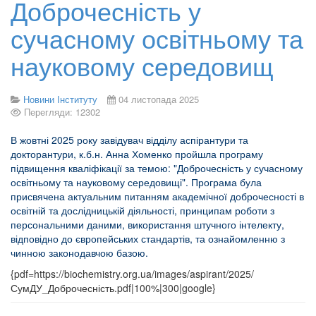
Доброчесність у
сучасному освітньому та
науковому середовищ
Новини Інституту
04 листопада 2025
Перегляди: 12302
В жовтні 2025 року завідувач відділу аспірантури та
докторантури, к.б.н. Анна Хоменко пройшла програму
підвищення кваліфікації за темою: "Доброчесність у сучасному
освітньому та науковому середовищі". Програма була
присвячена актуальним питанням академічної доброчесності в
освітній та дослідницькій діяльності, принципам роботи з
персональними даними, використання штучного інтелекту,
відповідно до європейських стандартів, та ознайомленню з
чинною законодавчою базою.
{pdf=https://biochemistry.org.ua/images/aspirant/2025/
СумДУ_Доброчесність.pdf|100%|300|google}