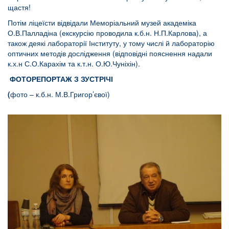
щастя!
Потім ліцеїсти відвідали Меморіальний музей академіка
О.В.Палладіна (екскурсію проводила к.б.н. Н.П.Карлова), а
також деякі лабораторії Інституту, у тому числі й лабораторію
оптичних методів дослідження (відповідні пояснення надали
к.х.н С.О.Карахім та к.т.н. О.Ю.Чуніхін).
ФОТОРЕПОРТАЖ З ЗУСТРІЧІ
(
фото – к.б.н. М.В.Григор’євої)