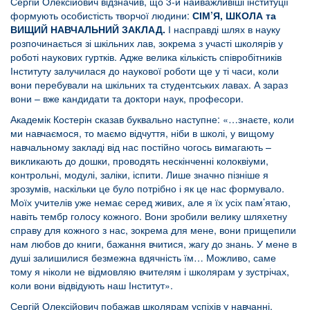
Сергій Олексійович відзначив, що 3-и найважливіші інституції
формують особистість творчої людини:
СІМ’Я, ШКОЛА та
ВИЩИЙ НАВЧАЛЬНИЙ ЗАКЛАД.
І насправді шлях в науку
розпочинається зі шкільних лав, зокрема з участі школярів у
роботі наукових гуртків. Адже велика кількість співробітників
Інституту залучилася до наукової роботи ще у ті часи, коли
вони перебували на шкільних та студентських лавах. А зараз
вони – вже кандидати та доктори наук, професори.
Академік Костерін сказав буквально наступне: «…знаєте, коли
ми навчаємося, то маємо відчуття, ніби в школі, у вищому
навчальному закладі від нас постійно чогось вимагають –
викликають до дошки, проводять нескінченні колоквіуми,
контрольні, модулі, заліки, іспити. Лише значно пізніше я
зрозумів, наскільки це було потрібно і як це нас формувало.
Моїх учителів уже немає серед живих, але я їх усіх пам’ятаю,
навіть тембр голосу кожного. Вони зробили велику шляхетну
справу для кожного з нас, зокрема для мене, вони прищепили
нам любов до книги, бажання вчитися, жагу до знань. У мене в
душі залишилися безмежна вдячність їм… Можливо, саме
тому я ніколи не відмовляю вчителям і школярам у зустрічах,
коли вони відвідують наш Інститут».
Сергій Олексійович побажав школярам успіхів у навчанні,