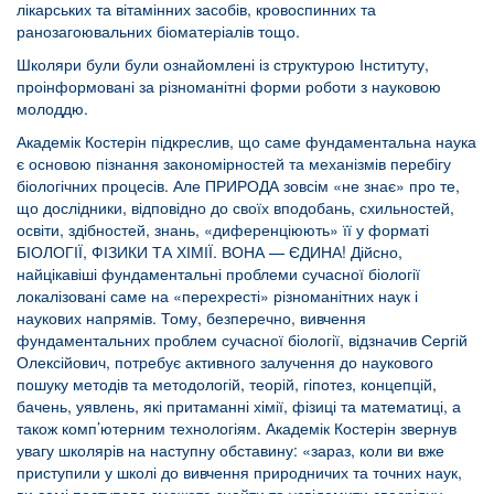
лікарських та вітамінних засобів, кровоспинних та
ранозагоювальних біоматеріалів тощо.
Школяри були були ознайомлені із структурою Інституту,
проінформовані за різноманітні форми роботи з науковою
молоддю.
Академік Костерін підкреслив, що саме фундаментальна наука
є основою пізнання закономірностей та механізмів перебігу
біологічних процесів. Але ПРИРОДА зовсім «не знає» про те,
що дослідники, відповідно до своїх вподобань, схильностей,
освіти, здібностей, знань, «диференціюють» її у форматі
БІОЛОГІЇ, ФІЗИКИ ТА ХІМІЇ. ВОНА — ЄДИНА! Дійсно,
найцікавіші фундаментальні проблеми сучасної біології
локалізовані саме на «перехресті» різноманітних наук і
наукових напрямів. Тому, безперечно, вивчення
фундаментальних проблем сучасної біології, відзначив Сергій
Олексійович, потребує активного залучення до наукового
пошуку методів та методологій, теорій, гіпотез, концепцій,
бачень, уявлень, які притаманні хімії, фізиці та математиці, а
також комп’ютерним технологіям. Академік Костерін звернув
увагу школярів на наступну обставину: «зараз, коли ви вже
приступили у школі до вивчення природничих та точних наук,