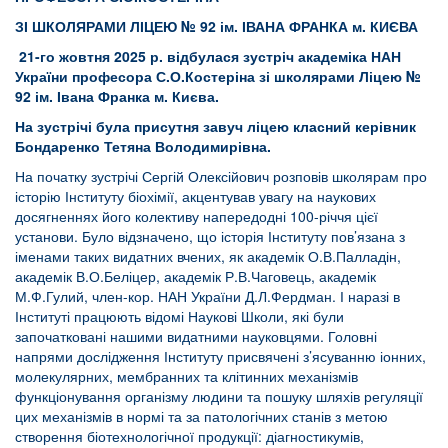
ЗІ ШКОЛЯРАМИ ЛІЦЕЮ № 92
ім. ІВАНА ФРАНКА м. КИЄВА
21-го жовтня 2025 р. відбулася зустріч академіка НАН
України професора С.О.Костеріна зі школярами Ліцею №
92 ім. І
вана Франка м. Києва.
На зустрічі була присутня завуч ліцею класний керівник
Бондаренко Тетяна Володимирівна.
На початку зустрічі Сергій Олексійович розповів школярам про
історію Інституту біохімії, акцентував увагу на наукових
досягненнях його колективу напередодні 100-річчя цієї
установи. Було відзначено, що історія Інституту пов’язана з
іменами таких видатних вчених, як академік О.В.Палладін,
академік В.О.Беліцер, академік Р.В.Чаговець, академік
М.Ф.Гулий, член-кор. НАН України Д.Л.Фердман. І наразі в
Інституті працюють відомі Наукові Школи, які були
започатковані нашими видатними науковцями. Головні
напрями дослідження Інституту присвячені з’ясуванню іонних,
молекулярних, мембранних та клітинних механізмів
функціонування організму людини та пошуку шляхів регуляції
цих механізмів в нормі та за патологічних станів з метою
створення біотехнологічної продукції: діагностикумів,