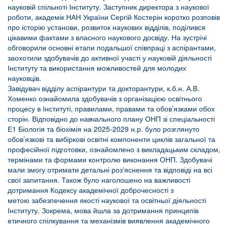
науковій спільноті Інституту. Заступник директора з наукової
роботи, академік НАН України Сергій Костерін коротко розповів
про історію установи, розвиток наукових відділів, поділився
цікавими фактами з власного наукового досвіду. На зустрічі
обговорили основні етапи подальшої співпраці з аспірантами,
заохотили здобувачів до активної участі у науковій діяльності
Інституту та використання можливостей для молодих
науковців.
Завідувач відділу аспірантури та докторантури, к.б.н. А.В.
Хоменко ознайомила здобувачів з організацією освітнього
процесу в Інституті, правилами, правами та обов’язками обох
сторін. Відповідно до навчального плану ОНП зі спеціальності
Е1 Біологія та біохімія на 2025-2029 н.р. було розглянуто
обов’язкові та вибіркові освітні компоненти циклів загальної та
професійної підготовки, ознайомлено з викладацьким складом,
термінами та формами контролю виконання ОНП. Здобувачі
мали змогу отримати детальні розʼяснення та відповіді на всі
свої запитання. Також було наголошено на важливості
дотримання Кодексу академічної доброчесності з
метою забезпечення якості наукової та освітньої діяльності
Інституту. Зокрема, мова йшла за дотримання принципів
етичного спілкування та механізмів виявлення академічного