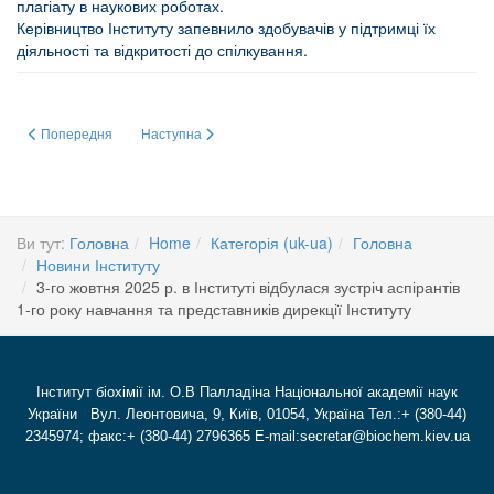
плагіату в наукових роботах.
Керівництво Інституту запевнило здобувачів у підтримці їх
діяльності та відкритості до спілкування.
Попередня стаття: 21-го жовтня 2025 р. відбулася зустріч академіка НАН
Наступна стаття: ЗУСТРІЧ
Попередня
Наступна
Ви тут:
Головна
Home
Категорія (uk-ua)
Головна
Новини Інституту
3-го жовтня 2025 р. в Інституті відбулася зустріч аспірантів
1-го року навчання та представників дирекції Інституту
Інститут біохімії ім. О.В Палладіна Національної академії наук
України Вул. Леонтовича, 9, Київ, 01054, Україна Тел.:+ (380-44)
2345974; факс:+ (380-44) 2796365 E-mail:secretar@biochem.kiev.ua