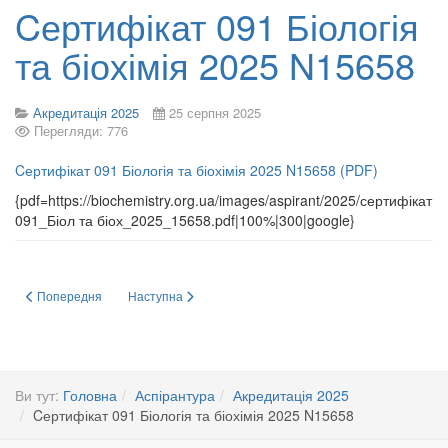
Cертифікат 091 Біологія
та біохімія 2025 N15658
Акредитація 2025
25 серпня 2025
Перегляди: 776
Cертифікат 091 Біологія та біохімія 2025 N15658 (PDF)
{pdf=https://biochemistry.org.ua/images/aspirant/2025/сертифікат
091_Біол та біох_2025_15658.pdf|100%|300|google}
Попередня стаття: Cертифікат Е1 Біологія та біохімія 2025 N15659
Наступна стаття: Сертифікат 091 «Біологія»
Попередня
Наступна
Ви тут:
Головна
Аспірантура
Акредитація 2025
Cертифікат 091 Біологія та біохімія 2025 N15658