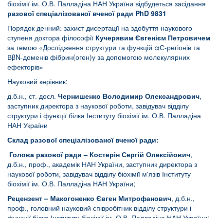
біохімії ім. О.В. Палладіна НАН України відбудеться засідання
разової спеціалізованої вченої ради PhD 9831
Порядок денний: захист дисертації на здобуття наукового
ступеня доктора філософії
Кучерявим Євгенієм Петровичем
за темою «Дослідження структури та функцій αС-регіонів та
ВβN-доменів фібрин(оген)у за допомогою молекулярних
ефекторів»
Науковий керівник:
д.б.н., ст. досл.
Чернишенко Володимир Олександрович
,
заступник директора з наукової роботи, завідувач відділу
структури і функції білка Інституту біохімії ім. О.В. Палладіна
НАН України
Склад разової спеціалізованої вченої ради:
Голова разової ради –
Костерін Сергій Олексійович
,
д.б.н., проф., академік НАН України, заступник директора з
наукової роботи, завідувач відділу біохімії м'язів Інституту
біохімії ім. О.В. Палладіна НАН України;
Рецензент – Макогоненко Євген Митрофанович
, д.б.н.,
проф., головний науковий співробітник відділу структури і
функції білка Інституту біохімії ім. О.В. Палладіна НАН України;