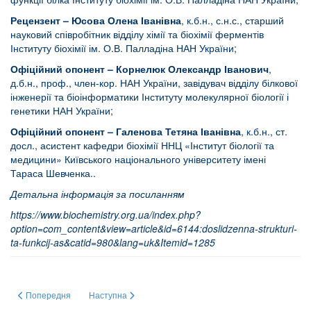
Рецензент – Юсова Олена Іванівна
, к.б.н., с.н.с., старший
науковий співробітник відділу хімії та біохімії ферментів
Інституту біохімії ім. О.В. Палладіна НАН України;
Офіційний опонент –
Корнелюк Олександр Іванович
,
д.б.н., проф., член-кор. НАН України, завідувач відділу білкової
інженерії та біоінформатики Інституту молекулярної біології і
генетики НАН України;
Офіційний опонент – Галенова Тетяна Іванівна
, к.б.н., ст.
досл., асистент кафедри біохімії ННЦ «Інститут біології та
медицини» Київського національного університету імені
Тараса Шевченка..
Детальна інформація за посиланням
https://www.biochemistry.org.ua/index.php?
option=com_content&view=article&id=6144:doslidzenna-strukturi-
ta-funkcij-as&catid=980&lang=uk&Itemid=1285
Попередня стаття: ВПЛИВ ВУГЛЕЦЕВИХ НАНОЧАСТИНОК НА ЕКСПРЕСІ
Наступна стаття: Антитромботична та антипроліфератив
Попередня
Наступна