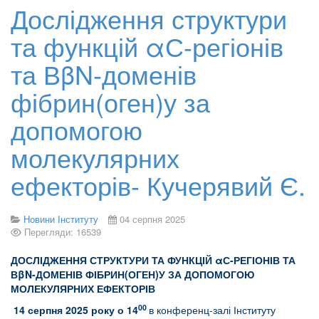
Дослідження структури
та функцій αС-регіонів
та ВβN-доменів
фібрин(оген)у за
допомогою
молекулярних
ефекторів- Кучерявий Є.
Новини Інституту
04 серпня 2025
Перегляди: 16539
ДОСЛІДЖЕННЯ СТРУКТУРИ ТА ФУНКЦІЙ αС-РЕГІОНІВ ТА
ВβN-ДОМЕНІВ ФІБРИН(ОГЕН)У ЗА ДОПОМОГОЮ
МОЛЕКУЛЯРНИХ ЕФЕКТОРІВ
00
14 серпня 2025 року о 14
в конференц-залі Інституту