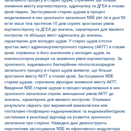
зниження вмісту кортикостерону, адреналіну та ДГЕА в плазмі
крові тварин. Застосування старим щурам в процесі
моделювання в них хронічного запалення NSE per os в дозі 50
мг/кг маси тіла протягом 10 днів сприяє зростанню рівнів
кортикостерону та ДГЕА до значень, характерних для вікового
контролю та збільшує вміст адреналіну до значень,
характерних для молодих щурів. У старих щурів істотно
зростає вміст адренокортикотропного гормону (АКТГ) в плазмі
крові, порівняно із його значенням у молодих щурів, як
компенсаторна реакція на зниження рівня кортикотерону. За
хронічного, індукованого бактерійним ліпополісахаридом
запального процесу в старих щурів виявили, ще більше
зростання вмісту АКТГ в плазмі крові. Застосування NSE
старим щурам спричиняє вірогідне зниження вмісту АКТГ.
Введення NSE старим щурам в процесі моделювання в них
хронічного запалення сприяє зменшенню рівнів АКТГ до
значень, характерних для вікового контролю. Отримані
результати свідчать про виражений взаємозв’язок між
гіпоталамо-гіпофізарно-наднирниковою та ендоканабіноїдною
системами в реалізації відповіді на розвиток хронічного
запалення при старінні. Наведені дані демонструють
перспективи застосування NSE як ефективного модулятора