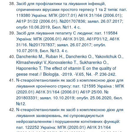
Засіб для профілактики та лікування інфекцій,
спричинених вірусами простого герпесу 1 та 2 типів: пат.
119380 Україна: МПК (2017.01) А61К 31/164 (2006.01);
А61Р 31/22 (2006.01). №201707836; заявл. 26.07.2017;
опубл 10.06.2019, Бюл. №11. 4 с.
Засіб для лікування гепатиту С людини: пат. 119584
Україна: МПК (2006.01) А61К 31/20, А61Р31/12, А61К
31/16. №201707837; заявл. 26.07.2017; опубл.
10.07.2019, Бюл. №13. 4 с.
Danchenko M., Ruban H., Danchenko O., Yakoviichuk O.,
Klimashevskyi V.,Konovalenko T., Sukharenko O.,
Haponenko T. The effect of vitamin E on the quality of
geese meat // Biologija. -2019. -V.65, N4. -P. 236-242.
N-стеароїлетаноламін як засіб з комплексною дією для
лікування хронічного стресу: пат. 121595 Україна : МПК
(2020.01) А61К 31/164 (2006.01) А61Р 25/00. №
201803331; заявл. 10.10.2019; опубл. 25.06.2020, бюл.
№12.
N-стеароїлетаноламін як засіб з комплексною дією для
лікування захворювань, які супроводжуються
нейрозапаленням і порушенням когнітивних функцій:
пат. 122252 Україна: МПК (2020.01) А61К 31/164