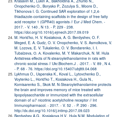
Krasavin M., Lukin A., Bakholdina A., Zhurilo N.,
Onopchenko O., Borysko P., Zozulya S., Moore D.,
Tikhonova I. G. Continued SAR exploration of 1,2,4-
thiadiazole-containing scaffolds in the design of free fatty
acid receptor 1 (GPR40) agonists // Eur J Med Chem. -
2017. - V. 140 , N 13. - P. 229 - 238.
https://doi.org/10.1016/j.ejmech.2017.09.019
M. Horid’ko, H. V. Kosiakova, A. G. Berdyshev, O. F.
Meged, E. A. Gudz, O. V. Onopchenko, V. S. Asmolkova, V.
M. Lozova, E. V. Tukalenko, O. V. Bondarenko, I. I.
Tubalzeva, О. А. Kovalenko, M. Y. Makarchuk, N. M. Hula
Antistress effects of N-stearoylethanolamine in rats with
chronic social stress // Ukr.Biochem.J . -2017. - V. 89 , N 4.
- P. 68 - 76.
https://doi.org/10.15407/ubj89.04.068
Lykhmus O., Uspenska K., Koval L., Lytovchenko D.,
Voytenko L., Horid'ko T., Kosiakova H., Gula N.,
Komisarenko S., Skok M. N-Stearoylethanolamine protects
the brain and improves memory of mice treated with
lipopolysaccharide or immunized with the extracellular
domain of α7 nicotinic acetylcholine receptor // Int
Immunopharmacol. - 2017. - V. 52 . - P. 290 - 296.
http://dx.doi.org/10.1016/j.intimp.2017.09.023
Berdyshev A.G., Kosiakova H.V., Hula N.M. Modulation of