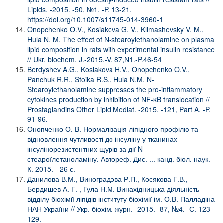
Lipids. -2015. -50, №1. -P. 13-21.
https://doi.org/10.1007/s11745-014-3960-1
Onopchenko O.V., Kosiakova G. V., Klimashevsky V. M.,
Hula N. M. The effect of N-stearoylethanolamine on plasma
lipid composition in rats with experimental insulin resistance
// Ukr. biochem. J.-2015.-V. 87,N1.-P.46-54
Berdyshev A.G., Kosiakova H.V., Onopchenko O.V.,
Panchuk R.R., Stoika R.S., Hula N.M. N-
Stearoylethanolamine suppresses the pro-inflammatory
cytokines production by inhibition of NF-κB translocation //
Prostaglandins Other Lipid Mediat. -2015. -121, Part A. -P.
91-96.
Онопченко О. В. Нормалізація ліпідного профілю та
відновлення чутливості до інсуліну у тканинах
інсулінорезистентних щурів за дії N-
стеароїлетаноламіну. Автореф. Дис. ... канд. біол. наук. -
К. 2015. - 26 с.
Данилова В.М., Виноградова Р.П., Косякова Г.В.,
Бердишев А. Г. , Гула Н.М. Винахідницька діяльність
відділу біохімії ліпідів інституту біохімії ім. О.В. Палладіна
НАН України // Укр. біохім. журн. -2015. -87, №4. -С. 123-
129.