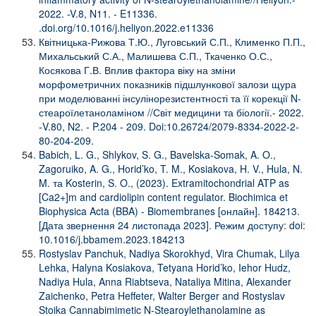
2022. -V.8, N11. - E11336.
.doi.org/10.1016/j.heliyon.2022.e11336
Квітницька-Рижова Т.Ю., Луговський С.П., Клименко П.П.,
Михальський С.А., Малишева С.П., Ткаченко О.С.,
Косякова Г.В. Вплив фактора віку на зміни
морфометричних показників підшлункової залози щура
при моделюванні інсулінорезистентності та її корекції N-
стеароїлетаноламіном //Світ медицини та біології.- 2022.
-V.80, N2. - P.204 - 209. Doi:10.26724/2079-8334-2022-2-
80-204-209.
Babich, L. G., Shlykov, S. G., Bavelska-Somak, A. O.,
Zagoruiko, A. G., Horid’ko, T. M., Kosiakova, H. V., Hula, N.
M. та Kosterin, S. O., (2023). Extramitochondrial ATP as
[Ca2+]m and cardiolipin content regulator. Biochimica et
Biophysica Acta (BBA) - Biomembranes [онлайн]. 184213.
[Дата звернення 24 листопада 2023]. Режим доступу: doi:
10.1016/j.bbamem.2023.184213
Rostyslav Panchuk, Nadiya Skorokhyd, Vira Chumak, Lilya
Lehka, Halyna Kosiakova, Tetyana Horid’ko, Iehor Hudz,
Nadiya Hula, Anna Riabtseva, Nataliya Mitina, Alexander
Zaichenko, Petra Heffeter, Walter Berger and Rostyslav
Stoika Cannabimimetic N-Stearoylethanolamine as