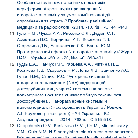
Особливості змін гематологічних показників
периферичної крові щурів при введенні N-
стеароїлетаноламіну за умов комбінованої дії
опромінення та стресу // Проблеми радіаційної
медицини та радіобіології. -2014. -19, №1. -С. 441-449.
Гула Н.М., Чумак А.А., Рибалко С.Л., Дядюн С.Т.,
Асмолкова В.С., Бердишев А.Г., Косякова Г.В.,
Старосила Д.Б., Беньковська Л.К., Башта Ю.М.
Протигрипозний еффект N-стеароїлетаноламіну // Журн.
НАМН Украіни. -2014. -20, №4. -С. 393-401.
Гудзь Е.А., Панчук Р.Р., Рябцева А.А., Митина Н.Е.,
Косякова Г.В., Скороход Н.Р., Легка Л.В., Заиченко А.С.,
Гулая Н.М., Стойка Р.С. Функционализация N-
стеароилэтаноламином (NSE) содержащей
доксорубицин мицелярной системы на основе
полимерного носителя снижает общую токсичность
доксорубицина . Наноразмерные системы и
наноматериалы : исследования в Украине / Редкол.:
А.Г.Наумовец (глав. ред.); НАН Украины. - К.:
Академпериодика — 2014. -768 с. - С.515-518.
Onopchenko O.V., Kosiakova G.V. , Oz M., Klimashevsky
V.M., Gula N.M. N-Stearoylethanolamine restores pancreas
lipid composition in obesity-induced insulin resistant rats //