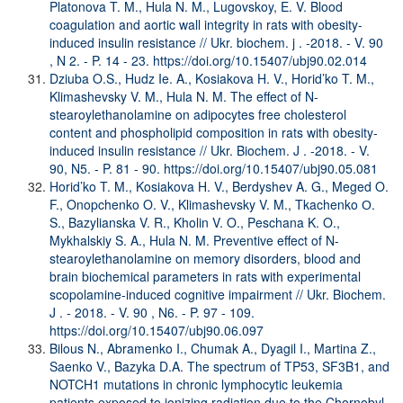
Platonova T. M., Hula N. M., Lugovskoy, E. V. Blood
coagulation and aortic wall integrity in rats with obesity-
induced insulin resistance // Ukr. biochem. j . -2018. - V. 90
, N 2. - P. 14 - 23.
https://doi.org/10.15407/ubj90.02.014
Dziuba O.S., Hudz Ie. A., Kosiakova H. V., Horid’ko T. M.,
Klimashevsky V. M., Hula N. M. The effect of N-
stearoylethanolamine on adipocytes free cholesterol
content and phospholipid composition in rats with obesity-
induced insulin resistance // Ukr. Biochem. J . -2018. - V.
90, N5. - P. 81 - 90.
https://doi.org/10.15407/ubj90.05.081
Horid’ko T. M., Kosiakova H. V., Berdyshev A. G., Meged O.
F., Onopchenko O. V., Klimashevsky V. M., Tkachenko О.
S., Bazylianska V. R., Kholin V. O., Peschana K. O.,
Mykhalskiy S. A., Hula N. M. Preventive effect of N-
stearoylethanolamine on memory disorders, blood and
brain biochemical parameters in rats with experimental
scopolamine-induced cognitive impairment // Ukr. Biochem.
J . - 2018. - V. 90 , N6. - P. 97 - 109.
https://doi.org/10.15407/ubj90.06.097
Bilous N., Abramenko I., Chumak A., Dyagil I., Martina Z.,
Saenko V., Bazyka D.A. The spectrum of TP53, SF3B1, and
NOTCH1 mutations in chronic lymphocytic leukemia
patients exposed to ionizing radiation due to the Chornobyl