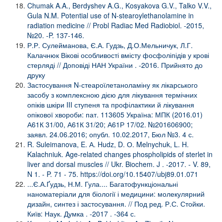
Chumak A.A., Berdyshev A.G., Kosyakova G.V., Talko V.V.,
Gula N.M. Potential use of N-stearoylethanolamine in
radiation medicine // Probl Radiac Med Radiobiol. -2015,
№20. -P. 137-146.
Р.Р. Сулейманова, Є.А. Гудзь, Д.О.Мельничук, Л.Г.
Калачнюк Вікові особливості вмісту фосфоліпідів у крові
стерляді // Доповіді НАН України . -2016. Прийнято до
друку
Застосування N-стеароїлетаноламіну як лікарського
засобу з комплексною дією для лікування термічних
опіків шкіри III ступеня та профілактики й лікування
опікової хвороби: пат. 113605 Україна: МПК (2016.01)
А61К 31/00, А61К 31/20; А61Р 17/02. №201606900;
заявл. 24.06.2016; опубл. 10.02.2017, Бюл №3. 4 с.
R. Suleimanova, E. А. Hudz, D. О. Melnychuk, L. H.
Kalachniuk. Age-related changes phospholipids of sterlet in
liver and dorsal muscles // Ukr. Biochem. J . -2017. - V. 89,
N 1. - P. 71 - 75.
https://doi.org/10.15407/ubj89.01.071
...Є.А.Ґудзь, Н.М. Гула.... Багатофункціональні
наноматеріали для біології і медицини: молекулярний
дизайн, синтез і застосування. // Под ред. Р.С. Стойки.
Київ: Наук. Думка . -2017 . -364 с.