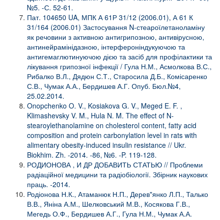
№5. -С. 52-61.
Пат. 104650 UA, МПК А 61Р 31/12 (2006.01), А 61 К
31/164 (2006.01) Застосування N-стеароїлетаноламіну
як речовини з активною антигрипозною, антивірусною,
антинейрамінідазною, інтерфероніндукуючою та
антигемаглютинуючою дією та засіб для профілактики та
лікування грипозної інфекції / Гула Н.М., Асмолкова В.С.,
Рибалко В.Л., Дядюн С.Т., Старосила Д.Б., Комісаренко
С.В., Чумак А.А., Бердишев А.Г. Опуб. Бюл.№4,
25.02.2014.
Onopchenko O. V., Kosiakova G. V., Meged E. F. ,
Klimashevsky V. M., Hula N. M. The effect of N-
stearoylethanolamine on cholesterol content, fatty acid
composition and protein carbonylation level in rats with
alimentary obesity-induced insulin resistance // Ukr.
Biokhim. Zh. -2014. -86, №6. -P. 119-128.
РОДИОНОВА , И ДР ДОБАВИТЬ СТАТЬЮ // Проблеми
радіаційної медицини та радіобіології. Збірник наукових
праць. -2014.
Родіонова Н.К., Атаманюк Н.П., Дерев"янко Л.П., Талько
В.В., Яніна А.М., Шелковський М.В., Косякова Г.В.,
Мегедь О.Ф., Бердишев А.Г., Гула Н.М., Чумак А.А.