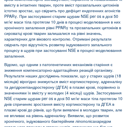
вмісту в інтактних тварин, проте вміст прозапальних цитокінів
істотно зростає, що свідчить про дефіцит ендогенних агоністів
PPARγ. При застосуванні старим щурам NSE per os в дозі 50
мг/кг маси тіла протягом 10 днів в процесі моделювання в них
хронічного запалення рівні PPARγ та прозапальних цитокінів в
сироватці крові тварин залишалися на рівні значень,
характерних для вікового контролю. Отримані результати
свідчать про відсутність розвитку індукованого запального
процесу в щурів при застосуванні NSE в процесі моделювання
запалення.
Відомо, що одним з патогенетичних механізмів старіння є
зниження компенсаторно-адаптаційних реакцій організму.
Результати наших досліджень показали, що у старих щурів (18
місяців) вірогідно знижується вміст кортикостерону, адреналіну
та дегідроепіандростерону (ДГЕА) в плазмі крові, порівняно із
значеннями їх вмісту у молодих (4 місяці) щурів. Застосування
NSE старим щурам per os в дозі 50 мг/кг маси тіла протягом 10
днів спричиняє зростання вмісту кортикостерону та ДГЕА в
плазмі крові до рівнів, що були виявлені в молодих тварин, але
не впливає на рівень адреналіну. Виявили, що розвиток
хронічного, індукованого бактерійним ліпополісахаридом
запального процесу в старих щурів, спричиняє ще більше