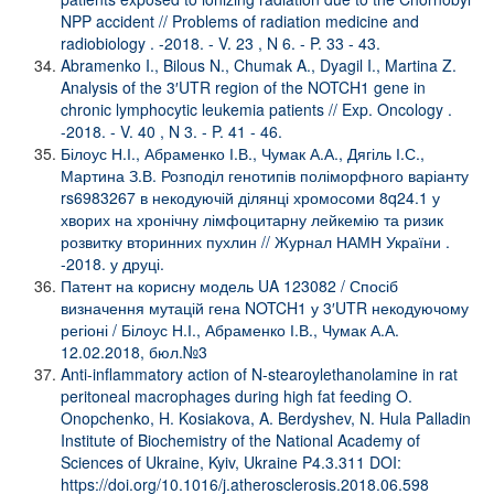
NPP accident // Problems of radiation medicine and
radiobiology . -2018. - V. 23 , N 6. - P. 33 - 43.
Abramenko I., Bilous N., Chumak A., Dyagil I., Martina Z.
Analysis of the 3′UTR region of the NOTCH1 gene in
chronic lymphocytic leukemia patients // Exp. Oncology .
-2018. - V. 40 , N 3. - P. 41 - 46.
Білоус Н.І., Абраменко І.В., Чумак А.А., Дягіль І.С.,
Мартина З.В. Розподіл генотипів поліморфного варіанту
rs6983267 в некодуючій ділянці хромосоми 8q24.1 у
хворих на хронічну лімфоцитарну лейкемію та ризик
розвитку вторинних пухлин // Журнал НАМН України .
-2018. у друці.
Патент на корисну модель UA 123082 / Спосіб
визначення мутацій гена NOTCH1 у 3′UTR некодуючому
регіоні / Білоус Н.І., Абраменко І.В., Чумак А.А.
12.02.2018, бюл.№3
Anti-inflammatory action of N-stearoylethanolamine in rat
peritoneal macrophages during high fat feeding O.
Onopchenko, H. Kosiakova, A. Berdyshev, N. Hula Palladin
Institute of Biochemistry of the National Academy of
Sciences of Ukraine, Kyiv, Ukraine P4.3.311 DOI:
https://doi.org/10.1016/j.atherosclerosis.2018.06.598