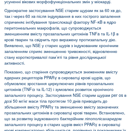
усуненні вікових морфофункціональних змін у міокарді.
Однократне застосування NSE старим щурам як за 60 хв до,
так і через 60 хв після індукування в них гострого запалення
спричиняє інгібування транслокації фактору NF-κB в ядро
перитонеальних макрофагів, що супроводжується
зменшенням вмісту прозапальних цитокінів TNFa та IL-1β в
крові тварин та свідчить про виражену протизапальну дію.
Виявлено, що NSE у старих щурів з індукованим хронічним
запаленням сприяє зменшенню тривожності, відновленню
стану короткотривалої пам’яті та рівня дослідницької
активності.
Показано, що старіння супроводжується зниженням вмісту
ядерних рецепторів PPARγ в сироватці крові щурів, що
обумовлює зростання циркулюючих рівнів прозапальних
цитокінів (TNFα та IL-12) і зумовлює розвиток хронічного
запального процесу. Застосування NSE старим щурам per os в
дозі 50 мг/кг маси тіла протягом 10 днів приводить до
збільшення вмісту PPARγ та зменшенню вмісту зазначених
прозапальних цитокінів в сироватці крові тварин. Встановлено,
що за розвитку індукованого бактерійним ліпополісахаридом
запального процесу в старих щурів вміст PPARγ в сироватці
крові компенсаторно збільшується, порівняно із показниками їх