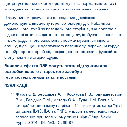
цих регуляторних систем організму як за нормального, так і
ускладненого розвитком хронічного запалення старіння.
Таким чином, результати проведених досліджень
демонструють виражену геропротекторну дію NSE, як за
нормального, так й за патологічного старіння, яка полягає в
підсиленні антиоксидантного потенціалу, інгібуванні хронічного
низькоградієнтного запалення, нормалізуванні ліпідного
обміну, підвищенні адаптивного потенціалу, вираженій кардіо-
та нейропротекторній дії, покращенні когнітивних функцій та
стану пам’яті в старих щурів.
Виявлені ефекти NSE можуть стати підґрунтям для
розробки нового лікарського засобу з
геропротекторними властивостями.
ПУБЛІКАЦІЇ
Жуков О.Д, Бердишев А.Г., Косякова Г.В., Клімашевський
В.М., Горідько Т.М., Мегедь О.Ф., Гула Н.М. Вплив N-
стеароїлетаноламіну на рівень 11-оксикортикостероїдів і
цитокінів IL-1β, IL-6 та TNFα у щурів за неспецифічного
запалення при термічному опіку шкіри // Укр. біохім.
журн. -2014. -86, №3. -С. 88-97.