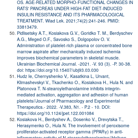
OS. AGE-RELATED MORPHO-FUNCTIONAL CHANGES IN
RATS' PANCREAS UNDER HIGH-FAT DIET-INDUCED
INSULIN RESISTANCE AND ITS PHARMACOLOGICAL
TREATMENT. Wiad Lek. 2021;74(2):241-246. PMID:
33813479.
Pidlisetsky A.T., Kosiakova G.V., Goridko T. M., Berdyschev
A.G., Meged O.F., Savosko S., Dolgopolov O. V.
Administration of platelet-rich plasma or concentrated bone
marrow aspirate after mechanically induced ischemia
improves biochemical parameters in skeletal muscle.
Ukrainian Biochemical Journal. -2021. -V. 93 (3). -P. 30-38.
doi:
https://doi.org/10.15407/ubj93.03.030
Hudz Ie, Chernyshenko V,. Kasatkina L, Urvant,
Klimashevskyi V., Tkachenko O., Kosiakova H., Hula N. and
Platonova T. N-stearoylethanolamine inhibits integrin-
mediated activation, aggregation and adhesion of human
platelets//Journal of Pharmacology and Experimental
Therapeutics.- 2022. -V.383, N1. - P.2 - 10. DOI:
https://doi.org/10.1124/jpet.122.001084
Kosiakova H., Berdyshev A., Dosenko V., Drevytska T.,
Herasymenko O., Hula N. The involvement of peroxisome
proliferator-activated receptor gamma (PPARγ) in anti-
inflammatory activity of N-stearoylethanolamine//Heliyon.-