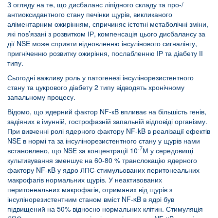
З огляду на те, що дисбаланс ліпідного складу та про-/
антиоксидантного стану печінки щурів, викликаного
аліментарним ожирінням, спричиняє істотні метаболічні зміни,
які пов’язані з розвитком ІР, компенсація цього дисбалансу за
дії NSE може сприяти відновленню інсулінового сигналінгу,
пригніченню розвитку ожиріння, послабленню ІР та діабету ІІ
типу.
Сьогодні важливу роль у патогенезі інсулінорезистентного
стану та цукрового діабету 2 типу відводять хронічному
запальному процесу.
Відомо, що ядерний фактор NF-кB впливає на більшість генів,
задіяних в імунній, гострофазній запальній відповіді організму.
При вивченні ролі ядерного фактору NF-kB в реалізації ефектів
NSE в нормі та за інсулінорезистентного стану у щурів нами
-7
встановлено, що NSE за концентрації 10
М у середовищі
культивування зменшує на 60-80 % транслокацію ядерного
фактору NF-κB у ядро ЛПС-стимульованих перитонеальних
макрофагів нормальних щурів. У неактивованих
перитонеальних макрофагів, отриманих від щурів з
інсулінорезистентним станом вміст NF-κB в ядрі був
підвищений на 50% відносно нормальних клітин. Стимуляція