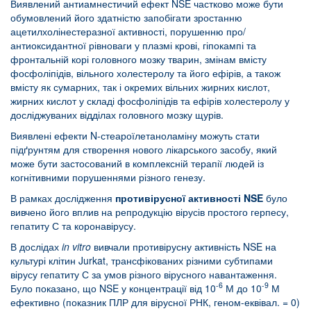
Виявлений антиамнестичий ефект NSE частково може бути
обумовлений його здатністю запобігати зростанню
ацетилхолінестеразної активності, порушенню про/
антиоксидантної рівноваги у плазмі крові, гіпокампі та
фронтальній корі головного мозку тварин, змінам вмісту
фосфоліпідів, вільного холестеролу та його ефірів, а також
вмісту як сумарних, так і окремих вільних жирних кислот,
жирних кислот у складі фосфоліпідів та ефірів холестеролу у
досліджуваних відділах головного мозку щурів.
Виявлені ефекти N-стеароїлетаноламіну можуть стати
підґрунтям для створення нового лікарського засобу, який
може бути застосований в комплексній терапії людей із
когнітивними порушеннями різного генезу.
В рамках дослідження
противірусної активності NSE
було
вивчено його вплив на репродукцію вірусів простого герпесу,
гепатиту С та коронавірусу.
В дослідах
in
vitro
вивчали противірусну активність NSE на
культурі клітин Jurkat, трансфікованих різними субтипами
вірусу гепатиту С за умов різного вірусного навантаження.
-6
-9
Було показано, що NSE у концентрації від 10
М до 10
М
ефективно (показник ПЛР для вірусної РНК, геном-еквівал. = 0)