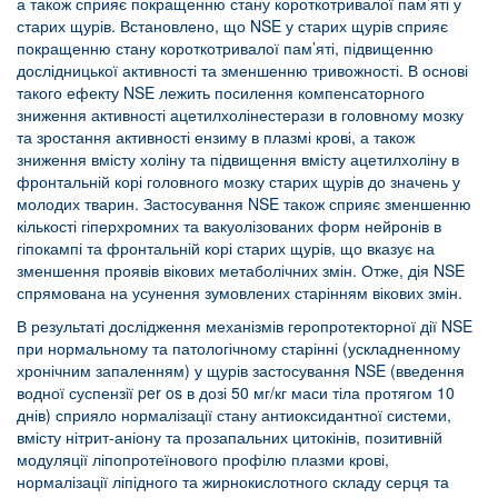
а також сприяє покращенню стану короткотривалої пам’яті у
старих щурів. Встановлено, що NSE у старих щурів сприяє
покращенню стану короткотривалої пам’яті, підвищенню
дослідницької активності та зменшенню тривожності. В основі
такого ефекту NSE лежить посилення компенсаторного
зниження активності ацетилхолінестерази в головному мозку
та зростання активності ензиму в плазмі крові, а також
зниження вмісту холіну та підвищення вмісту ацетилхоліну в
фронтальній корі головного мозку старих щурів до значень у
молодих тварин. Застосування NSE також сприяє зменшенню
кількості гіперхромних та вакуолізованих форм нейронів в
гіпокампі та фронтальній корі старих щурів, що вказує на
зменшення проявів вікових метаболічних змін. Отже, дія NSE
спрямована на усунення зумовлених старінням вікових змін.
В результаті дослідження механізмів геропротекторної дії NSE
при нормальному та патологічному старінні (ускладненному
хронічним запаленням) у щурів застосування NSE (введення
водної суспензії per os в дозі 50 мг/кг маси тіла протягом 10
днів) сприяло нормалізації стану антиоксидантної системи,
вмісту нітрит-аніону та прозапальних цитокінів, позитивній
модуляції ліпопротеїнового профілю плазми крові,
нормалізації ліпідного та жирнокислотного складу серця та