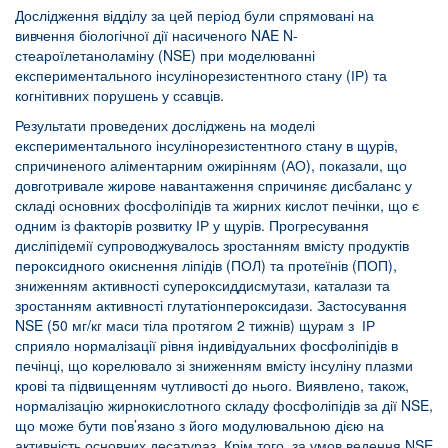
Дослідження відділу за цей період були спрямовані на
вивчення біологічної дії насиченого NAE N-
стеароїлетаноламіну (NSE) при моделюванні
експериментального інсулінорезистентного стану (ІР) та
когнітивних порушень у ссавців.
Результати проведених досліджень на моделі
експериментального інсулінорезистентного стану в щурів,
спричиненого аліментарним ожирінням (АО), показали, що
довготривале жирове навантаження спричиняє дисбаланс у
складі основних фосфоліпідів та жирних кислот печінки, що є
одним із факторів розвитку ІР у щурів. Прогресування
дисліпідемії супроводжувалось зростанням вмісту продуктів
пероксидного окиснення ліпідів (ПОЛ) та протеїнів (ПОП),
зниженням активності супероксиддисмутази, каталази та
зростанням активності глутатіонпероксидази. Застосування
NSE (50 мг/кг маси тіла протягом 2 тижнів) щурам з ІР
сприяло нормалізації рівня індивідуальних фосфоліпідів в
печінці, що корелювало зі зниженням вмісту інсуліну плазми
крові та підвищенням чутливості до нього. Виявлено, також,
нормалізацію жирнокислотного складу фосфоліпідів за дії NSE,
що може бути пов’язано з його модулювальною дією на
активність основних десатураз. Крім того, за умов ведення NSE