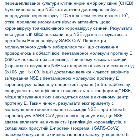
перещеплюваної культури клітин нирки ембріону свині (СНЕВ).
Було виявлено, що NSE статистично достовірно інгібує
5
репродукцію коронавірусу ТГС з індексом селективності 10
,
отже, проявляє високу антивірусну активність щодо
коронавірусу трансмісивного коронавірусу свиней. Результати
досліджень in silico показали, що NSE здатен зв’язуватись з
протеїном Е коронавірусу SARS-CoV. Параметри
молекулярного докінгу вибиралися такі, що стикування
проводилось в області всієї пентамерної молекули протеїну Е
(290 амінокислотних залишків). При цьому кількість позицій
(варіантів) стикування NSE чи стеаринової кислоти складає від
6х106 до 1х109. Із цієї достатньо великої кількості варіантів
зв’язування NSE з пентамерною молекулою протеїну Е
коронавірусу найменшу енергію зв’язуваня (тобто найбільшу
спорідненість, чи афінність) виявляють такі конформації NSE,
місця зв’язування яких знаходяться саме в активному центрі
протеїну Е. Таким чином, результати експерименту с
молекулярного моделювання взаємодії NSE з протеїном Е
коронавірусу SARS-CoV дозволяють припустити, що NSE
здатен впливати на активність і реплікацію коронавірусів, в
складі яких присутній Е-протеїн (зокрема, і SARS-CoV2)
шляхом блокування активності іонного каналу, утвореного Е-