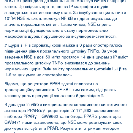
ЛПС не призводила до змін кількості молекул NF-κB в ядрі цих
клітин. Це свідчить про те, що за ІР макрофаги щурів
знаходяться в активованому стані. За інкубування цих клітин з
-7
10
М NSE кількість молекул NF-κB в ядрі знижувалась до
значень нормальних клітин. Таким чином, NSE сприяє
нормалізації функціонального стану перитонеальних
макрофагів щурів, порушеного за інсулінорезистентності.
У щурів з ІР в сироватці крові майже в 3 рази спостерігалось
підвищення рівня прозапального цитокіну TNFα. За умов
введення NSE в дозі 50 мг/кг протягом 14 днів щурам з ІР вміст
прозапального цитокіну TNFα знижувався до значень
нормальних щурів. Змін вмісту прозапальних цитокінів IL-1β та
IL-6 за цих умов не спостерігалось.
Відомо, що рецептори PPAR здатні впливати на
транскрипційну активність NF-κB і, тим самим, відіграють
ключову роль в регуляції запалення й дисліпідемії.
В дослідах in vitro з використанням селективного синтетичного
активатора PPARα/γ -рецепторів LY-171,883, селективного
інгібітора PPARγ – GW9662 та інгібітора PPARα-рецепторів
GW6471 нами встановлено, що NSE може реалізувати свою
дію через всі субтипи PPAR. Результати, отримані методом