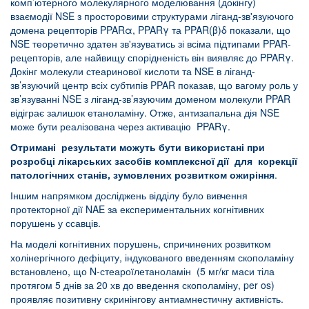
комп’ютерного молекулярного моделювання (докінгу)
взаємодії NSE з просторовими структурами ліганд-зв'язуючого
домена рецепторів PPARα, PPARγ та PPAR(β)δ показали, що
NSE теоретично здатен зв'язуватись зі всіма підтипами PPAR-
рецепторів, але найвищу спорідненість він виявляє до PPARγ.
Докінг молекули стеаринової кислоти та NSE в ліганд-
зв’язуючий центр всіх субтипів PPAR показав, що вагому роль у
зв’язуванні NSE з ліганд-зв’язуючим доменом молекули PPAR
відіграє залишок етаноламіну. Отже, антизапальна дія NSE
може бути реалізована через активацію PPARγ.
Отримані результати можуть бути використані при
розробці лікарських засобів комплексної дії для корекції
патологічних станів, зумовлених розвитком ожиріння
.
Іншим напрямком досліджень відділу було вивчення
протекторної дії NAE за експериментальних когнітивних
порушень у ссавців.
На моделі когнітивних порушень, спричинених розвитком
холінергічного дефіциту, індукованого введенням скополаміну
встановлено, що N-стеароїлетаноламін (5 мг/кг маси тіла
протягом 5 днів за 20 хв до введення скополаміну, per os)
проявляє позитивну скринінгову антиамнестичну активність.