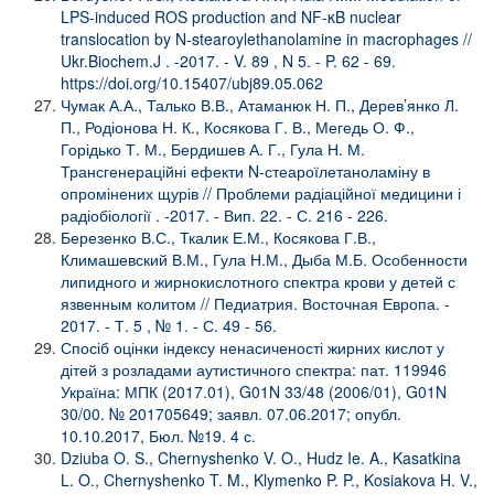
LPS-induced ROS production and NF-κB nuclear
translocation by N-stearoylethanolamine in macrophages //
Ukr.Biochem.J . -2017. - V. 89 , N 5. - P. 62 - 69.
https://doi.org/10.15407/ubj89.05.062
Чумак А.А., Талько В.В., Атаманюк Н. П., Дерев’янко Л.
П., Родіонова Н. К., Косякова Г. В., Мегедь О. Ф.,
Горідько Т. М., Бердишев А. Г., Гула Н. М.
Трансгенераційні ефекти N-стеароїлетаноламіну в
опромінених щурів // Проблеми радіаційної медицини і
радіобіології . -2017. - Вип. 22. - С. 216 - 226.
Березенко В.С., Ткалик Е.М., Косякова Г.В.,
Климашевский В.М., Гула Н.М., Дыба М.Б. Особенности
липидного и жирнокислотного спектра крови у детей с
язвенным колитом // Педиатрия. Восточная Европа. -
2017. - Т. 5 , № 1. - С. 49 - 56.
Спосіб оцінки індексу ненасиченості жирних кислот у
дітей з розладами аутистичного спектра: пат. 119946
Україна: МПК (2017.01), G01N 33/48 (2006/01), G01N
30/00. № 201705649; заявл. 07.06.2017; опубл.
10.10.2017, Бюл. №19. 4 с.
Dziuba O. S., Chernyshenko V. O., Hudz Ie. A., Kasatkina
L. O., Chernyshenko T. M., Klymenko P. P., Kosiakova H. V.,