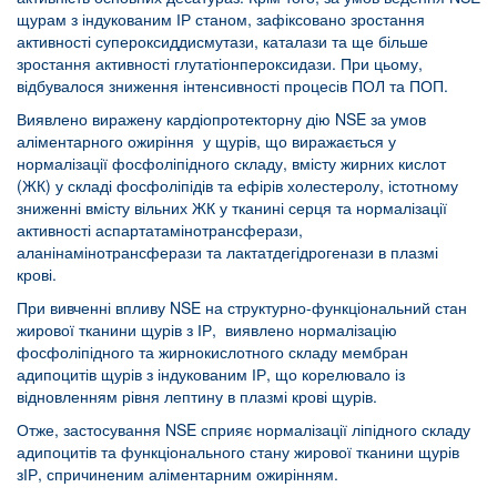
щурам з індукованим ІР станом, зафіксовано зростання
активності супероксиддисмутази, каталази та ще більше
зростання активності глутатіонпероксидази. При цьому,
відбувалося зниження інтенсивності процесів ПОЛ та ПОП.
Виявлено виражену кардіопротекторну дію NSE за умов
аліментарного ожиріння у щурів, що виражається у
нормалізації фосфоліпідного складу, вмісту жирних кислот
(ЖК) у складі фосфоліпідів та ефірів холестеролу, істотному
зниженні вмісту вільних ЖК у тканині серця та нормалізації
активності аспартатамінотрансферази,
аланінамінотрансферази та лактатдегідрогенази в плазмі
крові.
При вивченні впливу NSE на структурно-функціональний стан
жирової тканини щурів з ІР, виявлено нормалізацію
фосфоліпідного та жирнокислотного складу мембран
адипоцитів щурів з індукованим ІР, що корелювало із
відновленням рівня лептину в плазмі крові щурів.
Отже, застосування NSE сприяє нормалізації ліпідного складу
адипоцитів та функціонального стану жирової тканини щурів
зІР, спричиненим аліментарним ожирінням.