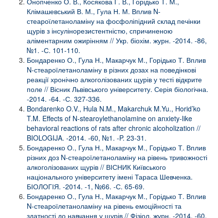
Онопченко О. В., Косякова Г. В., Горідько Т. М.,
Клімашевський В. М., Гула Н. М. Вплив N-
стеароїлетаноламіну на фосфоліпідний склад печінки
щурів з інсулінорезистентністю, спричиненою
аліментарним ожирінням // Укр. біохім. журн. -2014. -86,
№1. -С. 101-110.
Бондаренко О., Гула Н., Макарчук М., Горідько Т. Вплив
N-стеароїлетаноламіну в різних дозах на поведінкові
реакції хронічно алкоголізованих щурів у тесті відкрите
поле // Вісник Львівського університету. Серія біологічна.
-2014. -64. -С. 327-336.
Bondarenko O.V., Hula N.M., Makarchuk M.Yu., Horid’ko
T.M. Effects of N-stearoylethanolamine on anxiety-like
behavioral reactions of rats after chronic alcoholization //
BIOLOGIJA. -2014. -60, №1. -P. 23-31.
Бондаренко О., Гула Н., Макарчук М., Горідько Т. Вплив
різних доз N-стеароїлетаноламіну на рівень тривожності
алкоголізованих щурів // ВІСНИК Київського
національного університету імені Тараса Шевченка.
БІОЛОГІЯ. -2014. -1, №66. -С. 65-69.
Бондаренко О., Гула Н., Макарчук М., Горідько Т. Вплив
N-стеароїлетаноламіну на рівень емоційності та
здатності до навчання у щурів // Фізіол. журн. -2014. -60,