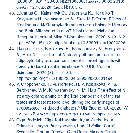
(2006.01) А61Р 29/00. №201806306; заявл. 06.06.2018;
опубл. 12.10.2020, бюл. №19. 9 с.
Lykhmus O., Kalashnyk O., Uspenska K., Horid'ko T.,
Kosyakova H., Komisarenko S., Skok M.Different Effects of
Nicotine and N-Stearoyl-ethanolamine on Episodic Memory
and Brain Mitochondria of α7 Nicotinic Acetylcholine
Receptor Knockout Mice // Biomolecules. -2020.-V.10, N 2.
- pii: E226.- P.1-12.
https://doi.org/10.3390/biom10020226
Tkachenko O., Kosiakova H., Klimashevsky V., Berdyshev
A., Hula N. The effect of N-stearoylethanolamine on the
adipocyte fatty acid composition of different age rats with
obesity-induced insulin resistance // EUREKA: Life
Sciences. -2020 (2). P. 10-23.
http://dx.doi.org/10.21303/2504-5695.2020.001194
V. Onopchenko, T. M. Horid'ko, H. V. Kosiakova, A. G.
Berdyshev, V. M. Klimashevsky, N. M. Hula The effect of N-
stearoylethanolamine on the lipid composition of the rat
testes and testosterone level during the early stages of
streptozotocin-іnduced diabetes // Ukr.Biochem.J. -2020. -V.
92, N6. -P. 45-58
https://doi.org/10.15407/ubj92.02.045
Olga Podolich, Olga Kukharenko, Iryna Zaets, Iryna
Orlovska, Larysa Palchykovska, Leonid Zaika, Serhii
Sysoliatin, Ganna Zubova, Oleg Reva, Maxym Galkin,