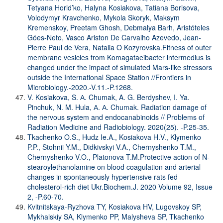
Tetyana Horid’ko, Halyna Kosiakova, Tatiana Borisova,
Volodymyr Kravchenko, Mykola Skoryk, Maksym
Kremenskoy, Preetam Ghosh, Debmalya Barh, Aristóteles
Góes-Neto, Vasco Ariston De Carvalho Azevedo, Jean-
Pierre Paul de Vera, Natalia O Kozyrovska.Fitness of outer
membrane vesicles from Komagataeibacter intermedius is
changed under the impact of simulated Mars-like stressors
outside the International Space Station //Frontiers in
Microbiology.-2020.-V.11.-P.1268.
V. Kosiakova, S. А. Chumak, A. G. Berdyshev, I. Ya.
Pinchuk, N. M. Hula, А. А. Chumak. Radiation damage of
the nervous system and endocanabinoids // Problems of
Radiation Medicine and Radiobiology. 2020(25). -P.25-35.
Tkachenko O.S., Hudz Ie.A., Kosiakova H.V., Klymenko
P.P., Stohnii Y.M., Didkivskyi V.A., Chernyshenko T.M.,
Chernyshenko V.O., Platonova T.M.Protective action of N-
stearoylethanolamine on blood coagulation and arterial
changes in spontaneously hypertensive rats fed
cholesterol-rich diet Ukr.Biochem.J. 2020 Volume 92, Issue
2, -P.60-70.
Kvitnitskaya-Ryzhova TY, Kosiakova HV, Lugovskoy SP,
Mykhalskiy SA, Klymenko PP, Malysheva SP, Tkachenko