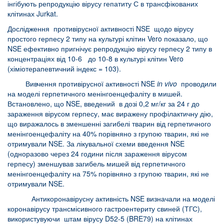
інгібують репродукцію вірусу гепатиту С в трансфікованих
клітинах Jurkat.
Дослідження противірусної активності NSE щодо вірусу
простого герпесу 2 типу на культурі клітин Vero показало, що
NSE ефективно пригнічує репродукцію вірусу герпесу 2 типу в
концентраціях від 10-6 до 10-8 в культурі клітин Vero
(хіміотерапевтичний індекс = 103).
Вивчення противірусної активності NSE
in
vivo
проводили
на моделі герпетичного менінгоенцефаліту в мишей.
Встановлено, що NSE, введений в дозі 0,2 мг/кг за 24 г до
зараження вірусом герпесу, має виражену профілактичну дію,
що виражалось в зменшенні загибелі тварин від герпетичного
менінгоенцефаліту на 40% порівняно з групою тварин, які не
отримували NSE. За лікувальної схеми введення NSE
(одноразово через 24 години після зараження вірусом
герпесу) зменшував загибель мишей від герпетичного
менінгоенцефаліту на 75% порівняно з групою тварин, які не
отримували NSE.
Антикоронавірусну активність NSE визначали на моделі
коронавірусу трансмісивного гастроентериту свиней (ТГС),
використувуючи штам вірусу D52-5 (BRE79) на клітинах