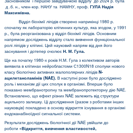
Засновником і першою завідувачкою відділу до 2024 р. була
д .б. н., член-кор. НАНУ та НАМНУ, проф.
ГУЛА Надія
Максимівна.
Відділ біохімії ліпідів створено наприкінці 1980 р.
спочатку як лабораторію клітинних культур, яка згодом, у 1991
р., була реорганізована у відділ біохімії ліпідів. Основним
напрямом досліджень відділу стало вивчення функціональної
ролі ліпідів у клітині. Цей науковий напрям від дня його
заснування і дотепер очолює
Н. М. Гула.
Ще на початку 1980-х років Н.М. Гула з колективом авторів
виявила в клітинах нейробластоми С1300N18 сполуки нового
класу біологічно активних малополярних ліпідів
N-
ацилетаноламінів (NAE).
В наступні роки було досліджено
роль і механізм дії цих сполук в організмі. Вперше було
показано мембранотропну та мембранопротекторну дію NAE.
Встановлено, що ефект різних NAE залежить від структури
ацильного залишку. Ці дослідження (разом з роботами інших
науковців) покладено в основу відкриття існування в організмі
ендоканабіноїдної сигнальної системи.
Результати досліджень біологічної дії NAE увійшли до
роботи
«Відкриття, вивчення властивостей,