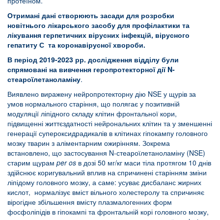
протеїном.
Отримані дані створюють засади для розробки
новітнього лікарського засобу для профілактики та
лікування герпетичних вірусних інфекцій, вірусного
гепатиту С
та коронавірусної хвороби.
В період 2019-2023 рр. дослідження відділу були
спрямовані на вивчення геропротекторної дії N-
стеароїлетаноламіну
.
Виявлено виражену нейропротекторну дію NSE у щурів за
умов нормального старіння, що полягає у позитивній
модуляції ліпідного складу клітин фронтальної кори,
підвищенні життєздатності нейрональних клітин та у зменшенні
генерації супероксидрадикалів в клітинах гіпокампу головного
мозку тварин з аліментарним ожирінням. Зокрема
встановлено, що застосування N-стеароїлетаноламіну (NSE)
старим щурам
per os
в дозі 50 мг/кг маси тіла протягом 10 днів
здійснює коригувальний вплив на спричинені старінням зміни
ліпідому головного мозку, а саме: усуває дисбаланс жирних
кислот, нормалізує вміст вільного холестеролу та спричиняє
вірогідне збільшення вмісту плазмалогенних форм
фосфоліпідів в гіпокампі та фронтальній корі головного мозку,