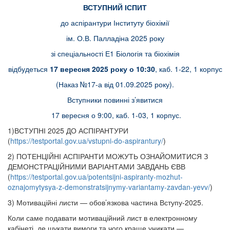
ВСТУПНИЙ ІСПИТ
до аспірантури Інституту біохімії
ім. О.В. Палладіна 2025 року
зі спеціальності Е1 Біологія та біохімія
відбудеться
17 вересня 2025 року о 10:30
, каб. 1-22, 1 корпус
(Наказ №17-а від 01.09.2025 року).
Вступники повинні з’явитися
17 вересня о 9:00, каб. 1-03, 1 корпус.
1)ВСТУПНІ 2025 ДО АСПІРАНТУРИ
(
https://testportal.gov.ua/vstupni-do-aspirantury/
)
2) ПОТЕНЦІЙНІ АСПІРАНТИ МОЖУТЬ ОЗНАЙОМИТИСЯ З
ДЕМОНСТРАЦІЙНИМИ ВАРІАНТАМИ ЗАВДАНЬ ЄВВ
(
https://testportal.gov.ua/potentsijni-aspiranty-mozhut-
oznajomytysya-z-demonstratsijnymy-variantamy-zavdan-yevv/
)
3) Мотиваційні листи — обов’язкова частина Вступу-2025.
Коли саме подавати мотиваційний лист в електронному
кабінеті, де шукати вимоги та чого краще уникати —