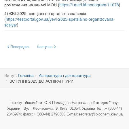
роз’яснення на каналі МОН (
https://t.me/UAmonogram/11678
)
4) ЄВІ-2025: спеціально організована сесія
(
https://testportal.gov.ua/yevi-2025-spetsialno-organizovana-
sesiya/
)
Попередня стаття: Про деякі особливості вступної кампанії до аспірантур
Наступна стаття: ВСТУПНИЙ ІСПИТ 17 вересня 2025 року 
Попередня
Наступна
Ви тут:
Головна
Аспірантура і докторантура
ВСТУПНІ 2025 ДО АСПІРАНТУРИ
Інститут біохімії ім. О.В Палладіна Національної академії наук
України Вул. Леонтовича, 9, Київ, 01054, Україна Тел.:+ (380-44)
2345974; факс:+ (380-44) 2796365 E-mail:secretar@biochem.kiev.ua