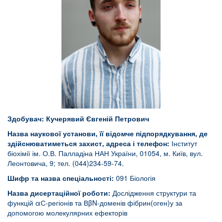
Здобувач: Кучерявий Євгеній Петрович
Назва наукової установи, її відомче підпорядкування, де
здійснюватиметься захист, адреса і телефон:
Інститут
біохімії ім. О.В. Палладіна НАН України, 01054, м. Київ, вул.
Леонтовича, 9; тел. (044)234-59-74.
Шифр та назва спеціальності:
091 Біологія
Назва дисертаційної роботи:
Дослідження структури та
функцій αС-регіонів та ВβN-доменів фібрин(оген)у за
допомогою молекулярних ефекторів