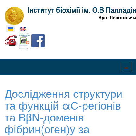
Оберіть свою мову
Дослідження структури
та функцій αС-регіонів
та ВβN-доменів
фібрин(оген)у за