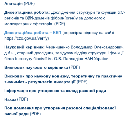
Анотація
(PDF)
Дисертаційна робота:
Дослідження структури та функцій αС-
регіонів та ВβN-доменів фібрин(оген)у за допомогою
молекулярних ефекторів (PDF)
Дисертаційна робота – КЕП
(перевірка підпису на сайті
https://czo.gov.ua/verify
)
Науковий керівник:
Чернишенко Володимир Олександрович,
д.б.н., старший дослідник, завідувач відділу структури і функції
білка Інституту біохімії ім. О.В. Палладіна НАН України
Висновок наукового керівника
(PDF)
Висновок про наукову новизну, теоретичну та практичну
значимість результатів дисертації
(PDF)
Інформація про утворення та склад разової ради
Наказ
(PDF)
Повідомлення про утворення разової спеціалізованої
вченої ради
(PDF)