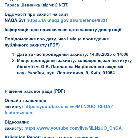
Тараса Шевченка (відгук 2 КЕП)
Відомості про захист на сайті
NAQA.Svr
https://svr.naqa.gov.ua/#/defense/9831
Інформація про призначення дати захисту дисертації
Повідомлення про дату, час і місце проведення
публічного захисту (
PDF
)
Дата та час проведення захисту:
14.08.2025 о 14:00
Місце проведення захисту: конференц зал Інституту
біохімії ім. О.В. Палладіна Національної академії
наук України, вул. Леонтовича, 9, Київ, 01054
Рішення разової ради
(PDF)
Онлайн трансляція
захисту:
https://youtube.com/live/MLN2UO_ChQA?
feature=share
Відеозапис
захисту:
https://www.youtube.com/live/MLN2UO_ChQA
Validation
Report
відео захисту: посилання