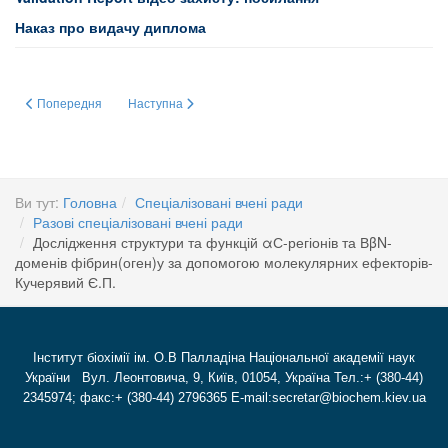
Наказ про видачу диплома
Попередня стаття: Вплив вуглецевих наночастинок на експресію генів тра
Наступна стаття: Антитромботична та антипроліфератив
Попередня
Наступна
Ви тут:
Головна
Спеціалізовані вчені ради
Разові спеціалізовані вчені ради
Дослідження структури та функцій αС-регіонів та ВβN-
доменів фібрин(оген)у за допомогою молекулярних ефекторів-
Кучерявий Є.П.
Інститут біохімії ім. О.В Палладіна Національної академії наук
України Вул. Леонтовича, 9, Київ, 01054, Україна Тел.:+ (380-44)
2345974; факс:+ (380-44) 2796365 E-mail:secretar@biochem.kiev.ua