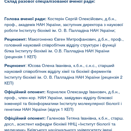
Склад разової спеціалізованої вченої ради:
Голова вченої ради:
Костерін Сергій Олексійович, д.б.н.,
проф., академік НАН України, заступник директора з наукової
роботи Інституту біохімії ім. О. В. Палладіна НАН України;
Рецензент:
Макогоненко Євген Митрофанович, д.б.н., проф.,
головний науковий співробітник відділу структури і функції
білка Інституту біохімії ім. О.В. Палладіна НАН України
(рецензія 1 КЕП)
Рецензент
: Юсова Олена Іванівна, к.б.н., с.н.с., старший
науковий співробітник відділу хімії та біохімії ферментів
Інституту біохімії ім. О. В. Палладіна НАН України (рецензія 2
КЕП)
Офіційний опонент:
Корнелюк Олександр Іванович, д.б.н.,
проф., член-кор. НАН України, завідувач відділу білкової
інженерії та біоінформатики Інституту молекулярної біології і
генетики НАН України (відгук 1 КЕП)
Офіційний опонент:
Галенова Тетяна Іванівна, к.б.н., старш.
досл., асистент кафедри біохімії ННЦ «Інститут біології та
медицини» Київського національного університету імені