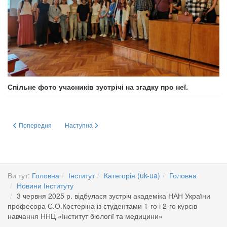
Спільне фото учасників зустрічі на згадку про неї.
Попередня стаття: 9 червня 2025 р. відбулася зустріч академіка НАН Ук
Наступна стаття: ВИСТАВКА – 27–29 травня 2025
Попередня
Наступна
Ви тут:
Головна
Інститут
Категорія (uk-ua)
Головна
Новини Інституту
3 червня 2025 р. відбулася зустріч академіка НАН України
професора С.О.Костеріна із студентами 1-го і 2-го курсів
навчання ННЦ «Інститут біології та медицини»