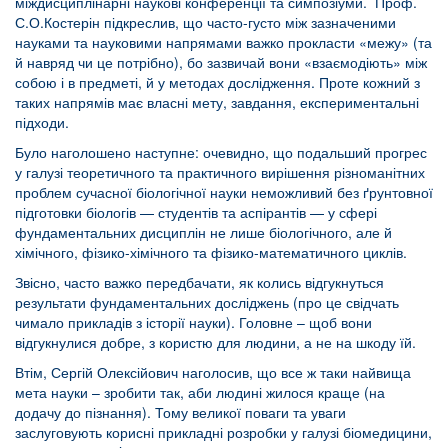
міждисциплінарні наукові конференції та симпозіуми. Проф.
С.О.Костерін підкреслив, що часто-густо між зазначеними
науками та науковими напрямами важко прокласти «межу» (та
й навряд чи це потрібно), бо зазвичай вони «взаємодіють» між
собою і в предметі, й у методах дослідження. Проте кожний з
таких напрямів має власні мету, завдання, експериментальні
підходи.
Було наголошено наступне: очевидно, що подальший прогрес
у галузі теоретичного та практичного вирішення різноманітних
проблем сучасної біологічної науки неможливий без ґрунтовної
підготовки біологів — студентів та аспірантів — у сфері
фундаментальних дисциплін не лише біологічного, але й
хімічного, фізико-хімічного та фізико-математичного циклів.
Звісно, часто важко передбачати, як колись відгукнуться
результати фундаментальних досліджень (про це свідчать
чимало прикладів з історії науки). Головне – щоб вони
відгукнулися добре, з користю для людини, а не на шкоду їй.
Втім, Сергій Олексійович наголосив, що все ж таки найвища
мета науки – зробити так, аби людині жилося краще (на
додачу до пізнання). Тому великої поваги та уваги
заслуговують корисні прикладні розробки у галузі біомедицини,