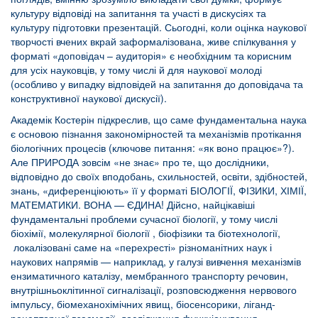
культуру відповіді на запитання та участі в дискусіях та
культуру підготовки презентацій. Сьогодні, коли оцінка наукової
творчості вчених вкрай заформалізована, живе спілкування у
форматі «доповідач – аудиторія» є необхідним та корисним
для усіх науковців, у тому числі й для наукової молоді
(особливо у випадку відповідей на запитання до доповідача та
конструктивної наукової дискусії).
Академік Костерін підкреслив, що саме фундаментальна наука
є основою пізнання закономірностей та механізмів протікання
біологічних процесів (ключове питання: «як воно працює»?).
Але ПРИРОДА зовсім «не знає» про те, що дослідники,
відповідно до своїх вподобань, схильностей, освіти, здібностей,
знань, «диференціюють» її у форматі БІОЛОГІЇ, ФІЗИКИ, ХІМІЇ,
МАТЕМАТИКИ. ВОНА — ЄДИНА! Дійсно, найцікавіші
фундаментальні проблеми сучасної біології, у тому числі
біохімії, молекулярної біології , біофізики та біотехнології,
локалізовані саме на «перехресті» різноманітних наук і
наукових напрямів — наприклад, у галузі вивчення механізмів
ензиматичного каталізу, мембранного транспорту речовин,
внутрішньоклітинної сигналізації, розповсюдження нервового
імпульсу, біомеханохімічних явищ, біосенсорики, ліганд-