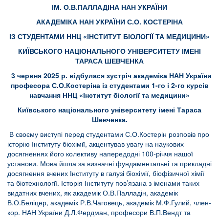
ІМ. О.В.ПАЛЛАДІНА НАН УКРАЇНИ
АКАДЕМІКА НАН УКРАЇНИ С.О. КОСТЕРІНА
ІЗ СТУДЕНТАМИ ННЦ «ІНСТИТУТ БІОЛОГІЇ ТА МЕДИЦИНИ»
КИЇВСЬКОГО НАЦІОНАЛЬНОГО УНІВЕРСИТЕТУ ІМЕНІ
ТАРАСА ШЕВЧЕНКА
3 червня 2025 р. відбулася зустріч академіка НАН України
професора С.О.Костеріна із студентами 1-го і 2-го курсів
навчання ННЦ «Інститут біології та медицини»
Київського національного університету імені Тараса
Шевченка.
В своєму виступі перед студентами С.О.Костерін розповів про
історію Інституту біохімії, акцентував увагу на наукових
досягненнях його колективу напередодні 100-річчя нашої
установи. Мова йшла за визначні фундаментальні та прикладні
досягнення вчених Інституту в галузі біохімії, біофізичної хімії
та біотехнології. Історія Інституту пов’язана з іменами таких
видатних вчених, як академік О.В.Палладін, академік
В.О.Беліцер, академік Р.В.Чаговець, академік М.Ф.Гулий, член-
кор. НАН України Д.Л.Фердман, професори В.П.Вендт та