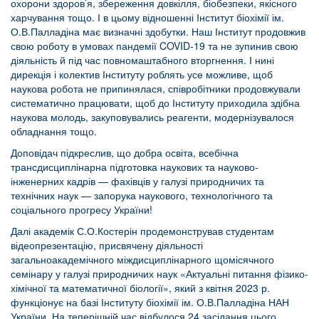
охорони здоров’я, збереження довкілля, біобезпеки, якісного
харчування тощо. І в цьому відношенні Інститут біохімії ім.
О.В.Палладіна має визначні здобутки. Наш Інститут продовжив
свою роботу в умовах пандемії COVID-19 та не зупинив свою
діяльність й під час повномаштабного вторгнення. І нині
дирекція і колектив Інституту роблять усе можливе, щоб
наукова робота не припинялася, співробітники продовжували
систематично працювати, щоб до Інституту приходила здібна
наукова молодь, закуповувались реагенти, модернізувалося
обладнання тощо.
Доповідач підкреслив, що добра освіта, всебічна
трансдисциплінарна підготовка наукових та науково-
інженерних кадрів — фахівців у галузі природничих та
технічних наук — запорука наукового, технологічного та
соціального прогресу України!
Далі академік С.О.Костерін продемонстрував студентам
відеопрезентацію, присвячену діяльності
загальноакадемічного міждисциплінарного щомісячного
семінару у галузі природничих наук «Актуальні питання фізико-
хімічної та математичної біології», який з квітня 2023 р.
функціонує на базі Інституту біохімії ім. О.В.Палладіна НАН
України. На теперішній час відбулося 24 засідання цього