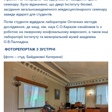
семінару. Було відзначено, що двері Інституту біохімії,
засідання загальноакадемічного міждисциплінарного семінару
завжди відкриті для студентів.
Потім студенти відвідали лабораторію Оптичних методів
дослідження, де канд. хім. наук С.О.Карахім ознайомив їх з
роботою на лазерному конфокальному мікроскопі, а також інші
лабораторії Інституту та меморіальний музей академіка
О.В.Палладіна.
ФОТОРЕПОРТАЖ З ЗУСТРІЧІ
(
фото – студ. Байдакової Катерини)