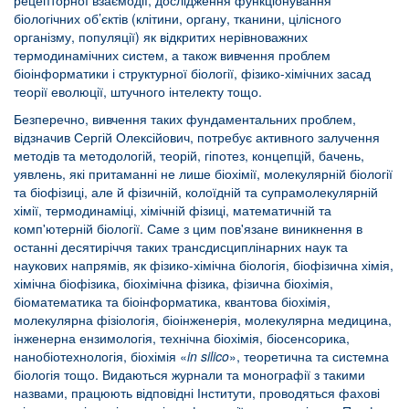
рецепторної взаємодії, дослідження функціонування
біологічних об’єктів (клітини, органу, тканини, цілісного
організму, популяції) як відкритих нерівноважних
термодинамічних систем, а також вивчення проблем
біоінформатики і структурної біології, фізико-хімічних засад
теорії еволюції, штучного інтелекту тощо.
Безперечно, вивчення таких фундаментальних проблем,
відзначив Сергій Олексійович, потребує активного залучення
методів та методологій, теорій, гіпотез, концепцій, бачень,
уявлень, які притаманні не лише біохімії, молекулярній біології
та біофізиці, але й фізичній, колоїдній та супрамолекулярній
хімії, термодинаміці, хімічній фізиці, математичній та
комп'ютерній біології. Саме з цим пов'язане виникнення в
останні десятиріччя таких трансдисциплінарних наук та
наукових напрямів, як фізико-хімічна біологія, біофізична хімія,
хімічна біофізика, біохімічна фізика, фізична біохімія,
біоматематика та біоінформатика, квантова біохімія,
молекулярна фізіологія, біоінженерія, молекулярна медицина,
інженерна ензимологія, технічна біохімія, біосенсорика,
нанобіотехнологія, біохімія «
in
silico
», теоретична та системна
біологія тощо. Видаються журнали та монографії з такими
назвами, працюють відповідні Інститути, проводяться фахові