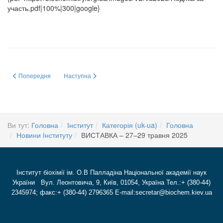
участь.pdf|100%|300|google}
Попередня стаття: 3 червня 2025 р. відбулася зустріч академіка НАН Укра
Наступна стаття: МОЛЕКУЛЯРНІ МЕХАНІЗМИ РЕГУЛЯЦ
Попередня
Наступна
Ви тут:
Головна
Інститут
Категорія (uk-ua)
Головна
Новини Інституту
ВИСТАВКА – 27–29 травня 2025
Інститут біохімії ім. О.В Палладіна Національної академії наук
України Вул. Леонтовича, 9, Київ, 01054, Україна Тел.:+ (380-44)
2345974; факс:+ (380-44) 2796365 E-mail:secretar@biochem.kiev.ua