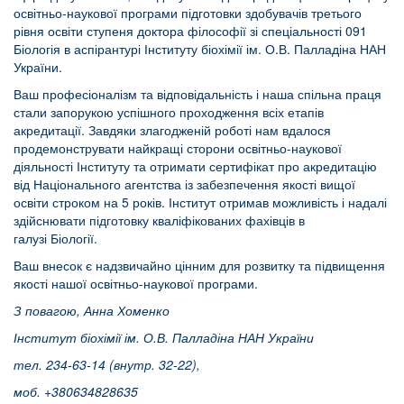
освітньо-наукової програми підготовки здобувачів третього
рівня освіти ступеня доктора філософії зі спеціальності 091
Біологія в аспірантурі Інституту біохімії ім. О.В. Палладіна НАН
України.
Ваш професіоналізм та відповідальність і наша спільна праця
стали запорукою успішного проходження всіх етапів
акредитації. Завдяки злагодженій роботі нам вдалося
продемонструвати найкращі сторони освітньо-наукової
діяльності Інституту та отримати сертифікат про акредитацію
від Національного агентства із забезпечення якості вищої
освіти строком на 5 років. Інститут отримав можливість і надалі
здійснювати підготовку кваліфікованих фахівців в
галузі Біології.
Ваш внесок є надзвичайно цінним для розвитку та підвищення
якості нашої освітньо-наукової програми.
З повагою, Анна Хоменко
Інститут біохімії ім. О.В. Палладіна НАН України
тел. 234-63-14 (внутр. 32-22),
моб. +380634828635