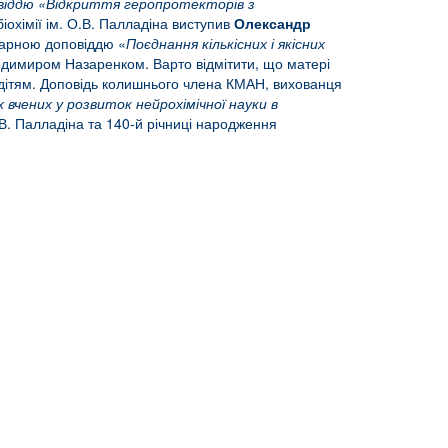
віддю «Відкриття геропротекторів з
охімії ім. О.В. Палладіна виступив
Олександр
енарною доповіддю «
Поєднання кількісних і якісних
одимиром Назаренком. Варто відмітити, що матері
 дітям. Доповідь колишнього члена КМАН, вихованця
 вчених у розвиток нейрохімічної науки в
.В. Палладіна та 140-й річниці народження