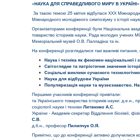
«НАУКА ДЛЯ СПРАВЕДЛИВОГО МИРУ В УКРАЇНІ»
За такою темою 25 квітня відбулася ХХХ Міжнародна 
Міжнародного молодіжного симпозіуму з історії науки
Організаторами конференції були Національна академі
товариство істориків науки, Рада молодих учених МО
Меморіальний музей О.В. Палладіна та ін.
На конференції розглядалися такі важливі питання, 
Наука і техніка як феномен національної і 
Світоглядне та патріотичне значення історі
Соціальні виклики сучасного технологічно
Наука для відбудови України
Популяризація науки та музеєзнавство. На
Першими учасників конферен
та Українського товариства істориків науки: д.е.н.
соціології науки і техніки
Литвинко А.С
. - 
України - Академік-секретар Відділення біохімії, фіз
С.В
. - від Центру досл
д.б.н., професор
Пилипчук О.Я.
Примітно, що до конференції активно долучилися ко