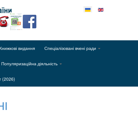
еріть свою мову
Книжкові видання
Спеціалізовані вчені ради
Популяризаційна діяльність
т (2026)
НІ