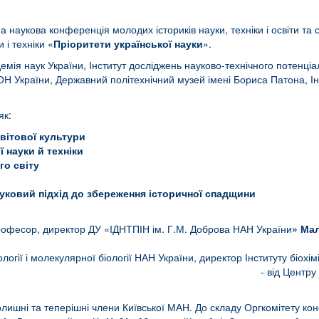
наукова конференція молодих істориків науки, техніки і освіти та 
 і техніки «
Пріоритети української науки
».
я наук України, Інститут досліджень науково-технічного потенціалу 
Н України, Державний політехнічний музей імені Бориса Патона, Інст
як:
світової культури
ї науки й техніки
го світу
уковий підхід до збереження історичної спадщини
ції привітали: - від ДУ «ІДНТПІН ім
, професор, директор ДУ «ІДНТПІН ім. Г.М. Доброва НАН України
» Ма
від Інституту біохімії ім.
іології і молекулярної біології НАН України, директор Інституту біохі
іджень з історії науки і тех
лишні та теперішні члени Київської МАН. До складу Оргкомітету ко