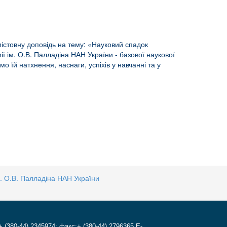
істовну доповідь на тему: «Науковий спадок
ії ім. О.В. Палладіна НАН України - базової наукової
їй натхнення, наснаги, успіхів у навчанні та у
ім. О.В. Палладіна НАН України
+ (380-44) 2345974; факс:+ (380-44) 2796365 E-