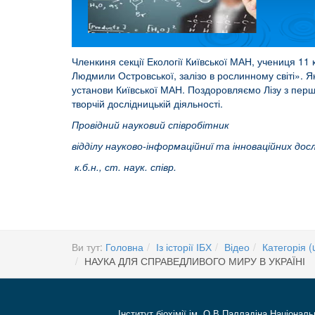
Членкиня секції Екології Київської МАН, учениця 11 
Людмили Островської, залізо в рослинному світі». Як
установи Київської МАН. Поздоровляємо Лізу з перш
творчій дослідницькій діяльності.
Провідний науковий співробітник
відділу науково-інформаційниї та інноваційних дос
к.б.н., ст. наук. співр
Ви тут:
Головна
Із історії ІБХ
Відео
Категорія (
НАУКА ДЛЯ СПРАВЕДЛИВОГО МИРУ В УКРАЇНІ
Інститут біохімії ім. О.В Палладіна Національ