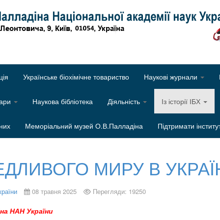
Об
ція
Українське біохімічне товариство
Наукові журнали
нари
Наукова бібліотека
Діяльність
Із історії ІБХ
них
Меморіальний музей О.В.Палладіна
Підтримати інститу
ДЛИВОГО МИРУ В УКРАЇ
країни
08 травня 2025
Перегляди: 19250
іна НАН України