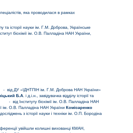
спеціалістів, яка проводилася в рамках
та історії науки ім. Г.М. Доброва, Українське
итут біохімії ім. О.В. Палладіна НАН України,
. Г.М. Доброва НАН України»
ліцький Б.А
. і д.і.н., завідувачка відділу історії та
 О.В. Палладіна НАН
мії ім. О.В. Палладіна НАН України
Комісаренко
ніки ім. О.П. Бородіна
нференції увійшли колишні вихованці КМАН,