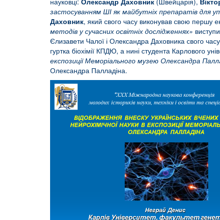
науковці:
Олександр
Даховник
(Швейцарія),
Вікто
застосуванням ШІ як майбутніх препаратів для уп
Даховник
, який свого часу виконував свою першу е
методів у сучасних освітніх дослідженнях»
виступ
Єлизавети Чалої і Олександра Даховника свого час
гуртка біохімії КПДЮ, а нині студента Карлового уні
експозиції Меморіального музею Олександра Палл
Олександра Палладіна.