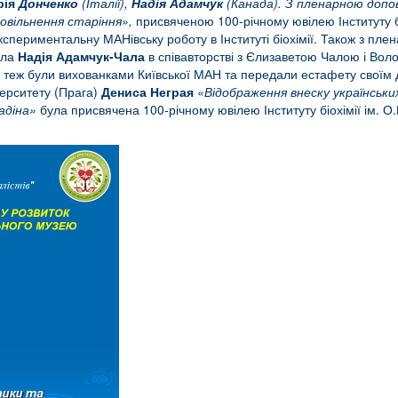
рія
Донченко
(Італії)
,
Надія Адамчук
(Канада). З пленарною допо
овільнення старіння»,
присвяченою 100-річному ювілею Інституту бі
кспериментальну МАНівську роботу в Інституті біохімії. Також з пл
ила
Надія Адамчук-Чала
в співавторстві з Єлизаветою Чалою і Вол
у теж були вихованками Київської МАН та передали естафету своїм
верситету (Прага)
Дениса Неграя
«
Відображення внеску українських
адіна»
була присвячена 100-річному ювілею Інституту біохімії ім. О