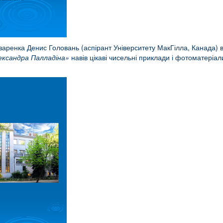
аренка Денис Головань (аспірант Університету МакГілла, Канада) в 
лександра Палладіна»
навів цікаві чисельні приклади і фотоматеріали