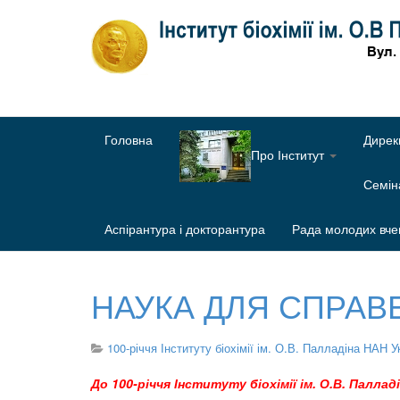
Головна
Дирек
Про Інститут
Семі
Аспірантура і докторантура
Рада молодих вче
НАУКА ДЛЯ СПРАВЕ
100-річчя Інституту біохімії ім. О.В. Палладіна НАН У
До 100-річчя Інституту біохімії ім. О.В. Паллад