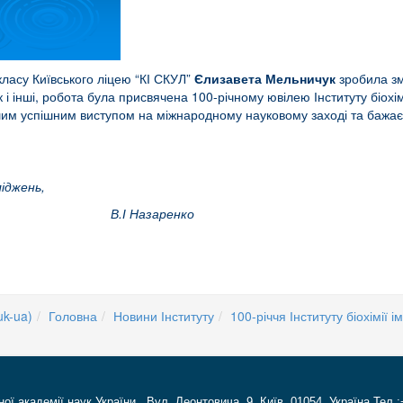
класу Київського ліцею “КІ СКУЛ”
Єлизавета Мельничук
зробила зм
 і інші, робота була присвячена 100-річному ювілею Інституту біохім
им успішним виступом на міжнародному науковому заході та бажаємо 
ліджень,
. В.І Назаренко
uk-ua)
Головна
Новини Інституту
100-річчя Інституту біохімії 
ної академії наук України Вул. Леонтовича, 9, Київ, 01054, Україна Тел.: