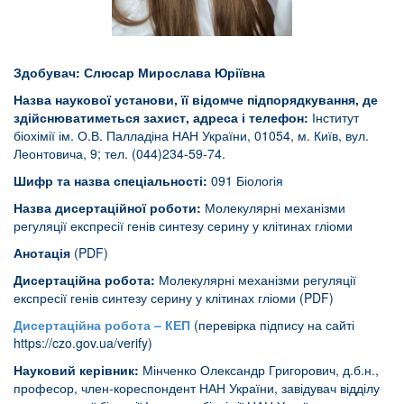
Здобувач: Слюсар Мирослава Юріївна
Назва наукової установи, її відомче підпорядкування, де
здійснюватиметься захист, адреса і телефон:
Інститут
біохімії ім. О.В. Палладіна НАН України, 01054, м. Київ, вул.
Леонтовича, 9; тел. (044)234-59-74.
Шифр та назва спеціальності:
091 Біологія
Назва дисертаційної роботи:
Молекулярні механізми
регуляції експресії генів синтезу серину у клітинах гліоми
Анотація
(PDF)
Дисертаційна робота:
Молекулярні механізми регуляції
експресії генів синтезу серину у клітинах гліоми (PDF)
Дисертаційна робота – КЕП
(перевірка підпису на сайті
https://czo.gov.ua/verify
)
Науковий керівник:
Мінченко Олександр Григорович, д.б.н.,
професор, член-кореспондент НАН України, завідувач відділу