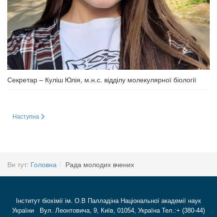
Секретар – Куліш Юлія, м.н.с. відділу молекулярної біології
Наступна стаття: Facebook
Наступна
Ви тут:
Головна
Рада молодих вчених
Інститут біохімії ім. О.В Палладіна Національної академії наук
України Вул. Леонтовича, 9, Київ, 01054, Україна Тел.:+ (380-44)