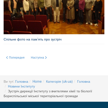
Спільне фото на пам’ять про зустріч
Попередня стаття: 7-го жовтня 2024 р. в Інституті відбулася дружня зустрі
Наступна стаття: Оголошення
Попередня
Наступна
Ви тут:
Головна
Home
Категорія (uk-ua)
Головна
Новини Інституту
Зустріч дирекції Інституту з вчителями хімії та біології
Бориспільської міської територіальної громади