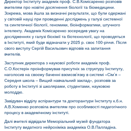
Директор Інституту академік проф. С.В.Комісаренко розповів
вчителям про новітні досягнення біології та біомедицини.
Зокрема, мова йшла за визначні результати, що були одержані
у світовій науці при проведенні досліджень у галузі системної
та синтетичної біології, геномики, біоінформатики, штучного
інтелекту. Академік Комісаренко зосередив увагу на
дослідженнях у галузі біохімії та біотехнології, що проводяться
в Інституті, який буде відзначати у 2025 р. своє 100-річчя. Після
свого виступу Сергій Васильович відповів на запитання
вчителів.
Заступник директора з наукової роботи академік проф.
С.О.Костерін проінформував присутніх за структуру Інституту,
наголосив на своєму баченні взємозв’язку в системі «Сім’я –
Середня школа – Вищий навчальний заклад», розповів за
роботу в Інституті зі школярами, студентами, науковою
молоддю.
Завідувач відділу аспірантури та докторантури Інституту к.б.н.
А.В.Хоменко розповіла вчителям про особливості педагогічного
процесу в академічному інституті.
Далі вчителі відвідали Меморіальний музей фундатора
Інституту видатного нейрохіміка академіка О.В.Палладіна.