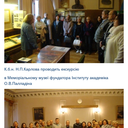
К.б.н. Н.П.Карлова проводить екскурсію
в Меморіальному музеї фундатора Інституту академіка
О.В.Палладіна