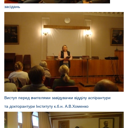
засідань
Виступ перед вчителями завідувачки відділу аспірантури
та докторантури Інституту к.б.н. А.В.Хоменко