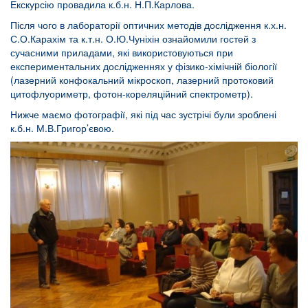
Екскурсію провадила к.б.н. Н.П.Карлова.
Після чого в лабораторії оптичних методів дослідження к.х.н.
С.О.Карахім та к.т.н. О.Ю.Чуніхін ознайомили гостей з
сучасними приладами, які використовуються при
експериментальних дослідженнях у фізико-хімічній біології
(лазерний конфокальний мікроскоп, лазерний протоковий
цитофлуориметр, фотон-кореляційний спектрометр).
Нижче маємо фотографії, які під час зустрічі були зроблені
к.б.н. М.В.Григор’євою.