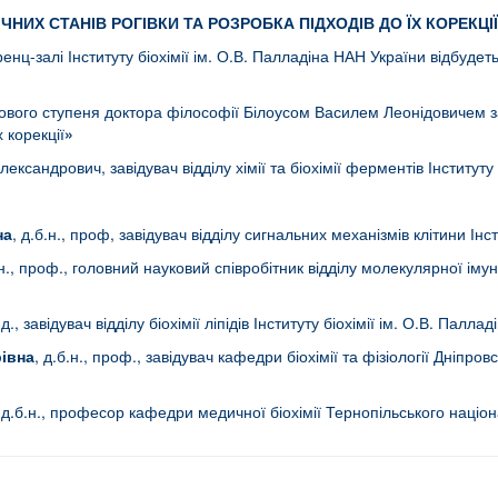
НИХ СТАНІВ РОГІВКИ ТА РОЗРОБКА ПІДХОДІВ ДО ЇХ КОРЕКЦІЇ
енц-залі Інституту біохімії ім. О.В. Палладіна НАН України відбуде
укового ступеня доктора філософії Білоусом Василем Леонідовичем
х корекції
»
ександрович, завідувач відділу хімії та біохімії ферментів Інституту
на
, д.б.н., проф, завідувач відділу сигнальних механізмів клітини Інс
.н., проф., головний науковий співробітник відділу молекулярної імун
 с.д., завідувач відділу біохімії ліпідів Інституту біохімії ім. О.В. Палл
івна
, д.б.н., проф., завідувач кафедри біохімії та фізіології Дніпр
 д.б.н., професор кафедри медичної біохімії Тернопільського націон