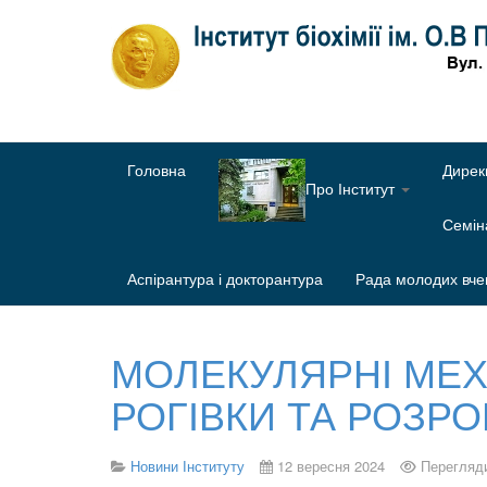
Головна
Дирек
Про Інститут
Семі
Аспірантура і докторантура
Рада молодих вче
МОЛЕКУЛЯРНІ МЕХ
РОГІВКИ ТА РОЗРОБ
Новини Інституту
12 вересня 2024
Перегляди