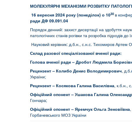
МОЛЕКУЛЯРНІ МЕХАНІЗМИ РОЗВИТКУ ПАТОЛОГІЧ
30
16
вересня 2024 року (понеділок) о 10
в конфер
ради ДФ 09.091.04
Порядок денний: захист дисертації на здобуття на
патологічних станів рогівки та розробка підходів до ї
Науковий керівник: д.б.н., с.н.с. Тихомиров Артем Ол
Склад разової спеціалізованої вченої ради:
Голова вченої ради – Дробот Людмила Борисів
Рецензент – Колибо Денис Володимирович
, д.б
України;
Рецензент – Косякова Галина Василівна
, к.б.н.,
Офіційний опонент –
Ушакова Галина
Олександр
Гончара;
Офіційний опонент – Яремчук Ольга Зеновіївна
,
Горбачевського МОЗ України