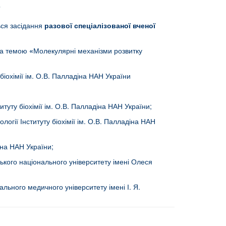
ться засідання
разової спеціалізованої вченої
 за темою
«
Молекулярні механізми розвитку
 біохімії ім. О.В. Палладіна НАН України
титуту біохімії ім. О.В. Палладіна НАН України;
ології Інституту біохімії ім. О.В. Палладіна НАН
адіна НАН України;
овського національного університету імені Олеся
ального медичного університету імені І. Я.