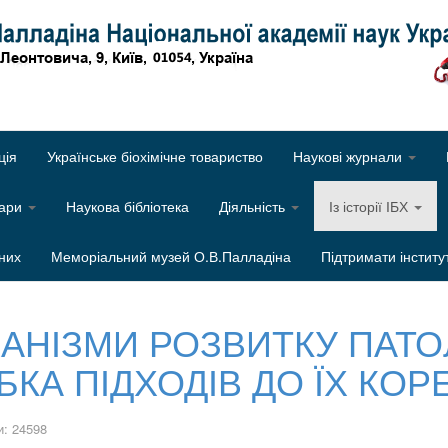
Об
ція
Українське біохімічне товариство
Наукові журнали
нари
Наукова бібліотека
Діяльність
Із історії ІБХ
них
Меморіальний музей О.В.Палладіна
Підтримати інститу
АНІЗМИ РОЗВИТКУ ПАТО
КА ПІДХОДІВ ДО ЇХ КОРЕ
: 24598