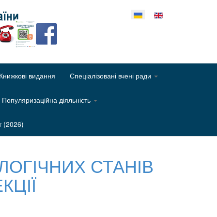
еріть свою мову
Книжкові видання
Спеціалізовані вчені ради
Популяризаційна діяльність
т (2026)
ЛОГІЧНИХ СТАНІВ
КЦІЇ