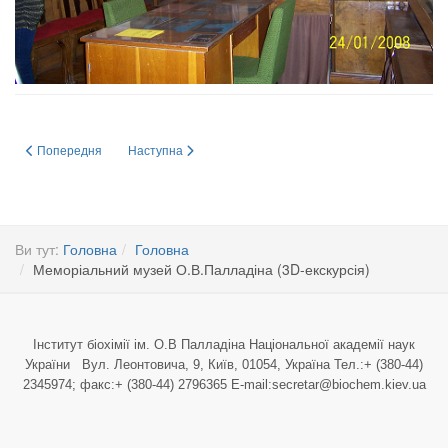
Попередня стаття: Меморіальний музей О.В.Палладіна
Наступна стаття: ЗУСТРІЧ З ПОЛОМ НЕРСОМ
Попередня
Наступна
Ви тут:
Головна
Головна
Меморіальний музей О.В.Палладіна (3D-екскурсія)
Інститут біохімії ім. О.В Палладіна Національної академії наук
України Вул. Леонтовича, 9, Київ, 01054, Україна Тел.:+ (380-44)
2345974; факс:+ (380-44) 2796365 E-mail:secretar@biochem.kiev.ua