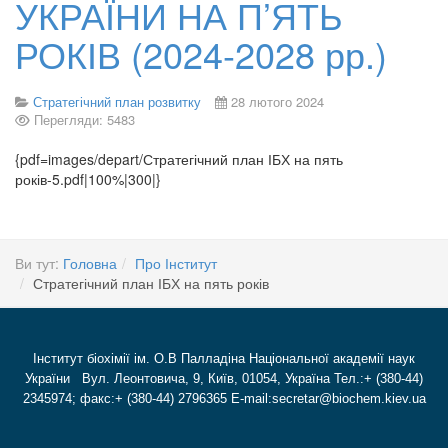
УКРАЇНИ НА П’ЯТЬ
РОКІВ (2024-2028 рр.)
Стратегічний план розвитку
28 лютого 2024
Перегляди: 5483
{pdf=images/depart/Стратегічний план ІБХ на пять
років-5.pdf|100%|300|}
Ви тут:
Головна
Про Інститут
Стратегічний план ІБХ на пять років
Інститут біохімії ім. О.В Палладіна Національної академії наук
України Вул. Леонтовича, 9, Київ, 01054, Україна Тел.:+ (380-44)
2345974; факс:+ (380-44) 2796365 E-mail:secretar@biochem.kiev.ua