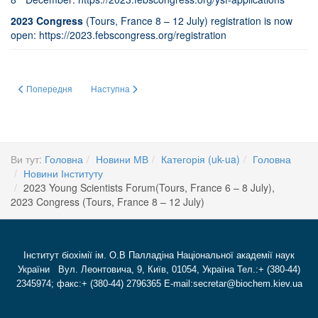
2023
Congress
(Tours, France 8 – 12 July) registration is now
open:
https://2023.febscongress.org/registration
Попередня стаття: FEBS Open Bio Webinar-November 3, 2022, at 13:00 CE
Наступна стаття: Відкрите обговорення на засіданні Вчен
Попередня
Наступна
Ви тут:
Головна
Новини МВ
Категорія (uk-ua)
Головна
Новини Інституту
2023 Young Scientists Forum(Tours, France 6 – 8 July),
2023 Congress (Tours, France 8 – 12 July)
Інститут біохімії ім. О.В Палладіна Національної академії наук
України Вул. Леонтовича, 9, Київ, 01054, Україна Тел.:+ (380-44)
2345974; факс:+ (380-44) 2796365 E-mail:secretar@biochem.kiev.ua