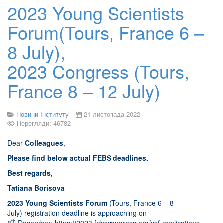
2023 Young Scientists
Forum(Tours, France 6 –
8 July),
2023 Congress (Tours,
France 8 – 12 July)
Новини Інституту
21 листопада 2022
Перегляди: 46782
Dear
Colleagues
,
Please find below actual FEBS deadlines.
Best regards,
Tatiana Borisova
2023
Young Scientists Forum
(Tours, France 6 – 8
July) registration deadline is approaching on
th
8
December:
https://2023.febscongress.org/ysf-applications