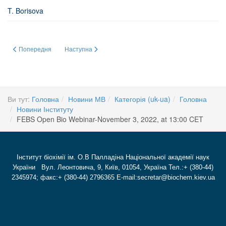
T. Borisova
Попередня стаття: Присвоєння вченого звання професора
Наступна стаття: 2023 Young Scientists Forum(Tours, Fran
Попередня
Наступна
Ви тут:
Головна
Новини МВ
Категорія (uk-ua)
Головна
Новини Інституту
FEBS Open Bio Webinar-November 3, 2022, at 13:00 CET
Інститут біохімії ім. О.В Палладіна Національної академії наук
України Вул. Леонтовича, 9, Київ, 01054, Україна Тел.:+ (380-44)
2345974; факс:+ (380-44) 2796365 E-mail:secretar@biochem.kiev.ua