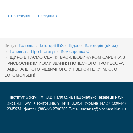
Попередня стаття: 9 липня 2023 р. виповнюється 80 років директору Ін
Наступна стаття: Інтерв’ю з керівником Комісії з біобе
Попередня
Наступна
Ви тут:
Головна
Із історії ІБХ
Відео
Категорія (uk-ua)
Головна
Про Інститут
Комісаренко С.
ЩИРО ВІТАЄМО СЕРГІЯ ВАСИЛЬОВИЧА КОМІСАРЕНКА З
ПРИСВОЄННЯМ ЙОМУ ЗВАННЯ ПОЧЕСНОГО ПРОФЕСОРА
НАЦІОНАЛЬНОГО МЕДИЧНОГО УНІВЕРСИТЕТУ ІМ. О. О.
БОГОМОЛЬЦЯ!
Інститут біохімії ім. О.В Палладіна Національної академії наук
України Вул. Леонтовича, 9, Київ, 01054, Україна Тел.:+ (380-44)
2345974; факс:+ (380-44) 2796365 E-mail:secretar@biochem.kiev.ua