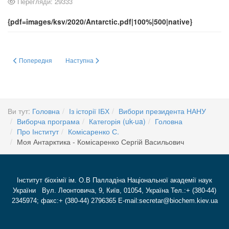
Перегляди: 29333
{pdf=images/ksv/2020/Antarctic.pdf|100%|500|native}
Попередня стаття: ВИБОРЧА ПРОГРАМА кандидата на посаду Президе
Наступна стаття: З Днем народження!
Попередня
Наступна
Ви тут:
Головна
Із історії ІБХ
Вибори президента НАНУ
Виборча програма
Категорія (uk-ua)
Головна
Про Інститут
Комісаренко С.
Моя Антарктика - Комісаренко Сергій Васильович
Інститут біохімії ім. О.В Палладіна Національної академії наук
України Вул. Леонтовича, 9, Київ, 01054, Україна Тел.:+ (380-44)
2345974; факс:+ (380-44) 2796365 E-mail:secretar@biochem.kiev.ua