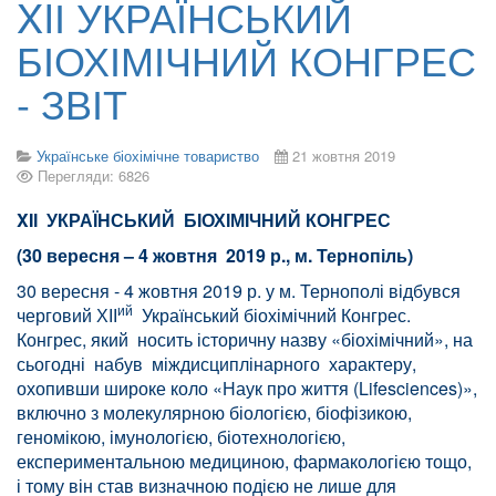
XIІ УКРАЇНСЬКИЙ
БІОХІМІЧНИЙ КОНГРЕС
- ЗВІТ
Українське біохімічне товариство
21 жовтня 2019
Перегляди: 6826
XI
І УКРАЇНСЬКИЙ БІОХІМІЧНИЙ КОНГРЕС
(30 вересня – 4 жовтня 2019 р., м. Тернопіль)
30 вересня - 4 жовтня 2019 р. у м. Тернополі відбувся
ий
черговий ХІІ
Український біохімічний Конгрес.
Конгрес, який носить історичну назву «біохімічний», на
сьогодні набув міждисциплінарного характеру,
охопивши широке коло «Наук про життя (Lifesciences)»,
включно з молекулярною біологією, біофізикою,
геномікою, імунологією, біотехнологією,
експериментальною медициною, фармакологією тощо,
і тому він став визначною подією не лише для