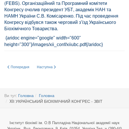
(FEBS). Організаційний та Програмний комітети
Конгресу очолив президент УБТ, академік НАН та
НАМН України С.В. Комісаренко. Під час проведення
Конгресу відбувся також черговий з’їзд Українського
Біохімічного Товариства.
{aridoc engine="google" width="600"
height="300"}/images/xii_conf/xiiubc.pdf{/aridoc}
Попередня стаття: 25-річчя української антарктичної станції «Академік В
Наступна стаття: ДО 100 – РІЧЧЯ НАЦІОНАЛЬНОЇ АКА
Попередня
Наступна
Ви тут:
Головна
Головна
XIІ УКРАЇНСЬКИЙ БІОХІМІЧНИЙ КОНГРЕС - ЗВІТ
Інститут біохімії ім. О.В Палладіна Національної академії наук
України Вул. Леонтовича, 9, Київ, 01054, Україна Тел.:+ (380-44)