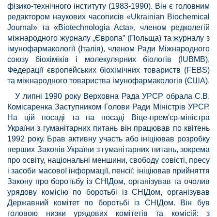
фізико-технічного інституту (1983-1990). Він є головним
редактором наукових часописів «Ukrainian Biochemical
Journal» та «Biotechnologia Acta», членом редколегій
міжнародного журналу „Європа” (Польща) та журналу з
імунофармакології (Італія), членом Ради Міжнародного
союзу біохіміків і молекулярних біологів (IUBMB),
Федерації європейських біохімічних товариств (FEBS)
та міжнародного товариства імунофармакологів (США).
У липні 1990 року Верховна Рада УРСР обрала С.В.
Комісаренка Заступником Голови Ради Міністрів УРСР.
На цій посаді та на посаді Віце-прем'єр-міністра
України з гуманітарних питань він працював по квітень
1992 року. Брав активну участь або ініціював розробку
перших Законів України з гуманітарних питань, зокрема
про освіту, національні меншини, свободу совісті, пресу
і засоби масової інформації, пенсії; ініціював прийняття
Закону про боротьбу із СНІДом, організував та очолив
урядову комісію по боротьбі із СНІДом, організував
Державний комітет по боротьбі із СНІДом. Він був
головою низки урядових комітетів та комісій: з