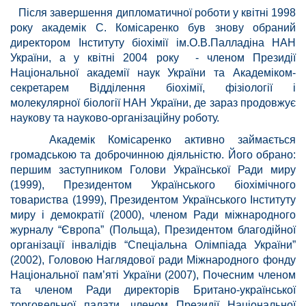
Після завершення дипломатичної роботи у квітні 1998
року академік С. Комісаренко був знову обраний
директором Інституту біохімії ім.О.В.Палладіна НАН
України, а у квітні 2004 року - членом Президії
Національної академії наук України та Академіком-
секретарем Відділення біохімії, фізіології і
молекулярної біології НАН України, де зараз продовжує
наукову та науково-організаційну роботу.
Академік Комісаренко активно займається
громадською та доброчинною діяльністю. Його обрано:
першим заступником Голови Української Ради миру
(1999), Президентом Українського біохімічного
товариства (1999), Президентом Українського Інституту
миру і демократії (2000), членом Ради міжнародного
журналу “Європа” (Польща), Президентом благодійної
організації інвалідів “Спеціальна Олімпіада України”
(2002), Головою Наглядової ради Міжнародного фонду
Національної пам’яті України (2007), Почесним членом
та членом Ради директорів Британо-української
торговельної палати, членом Президії Національної