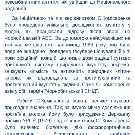
рекомбінантних антитіл, які увійшли до Національного
надбання,
За ініціативою та під керівництвом С.Комісаренка
було проведено унікальне дослідження імунітету у
людей, які працювали відразу після аварії на
Чорнобильській АЕС. За допомогою найсучасніших на
той час методів вже наприкінці 1986 року ним було
вперше знайдено і доведено (всупереч існувавшій у ті
роки офіційній позиції), що низькі дози радіації суттєво
пригнічують систему природного імунітету, зокрема,
знижують кількість та активність природних клітин-
кілерів, які відповідають за протипухлинний та
противірусний імунітет у людини. Саме С. Комісаренко
ввів у обіг термін "Чорнобильський СНІД".
Роботи С.Комісаренка мають велике науково-
прикладне значення. Так, за імунохімічне дослідження
протеїнів молока йому було присуджено Державну
премію УРСР (1979). Під керівництвом С. Комісаренка
було вивчено біологічну дію фосфорорганічних
комплексонів - бісфосфонатів та знайдено