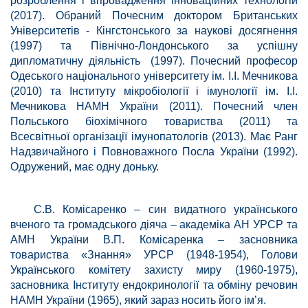
розроблення і впровадження інноваційних технологій
(2017). Обраний Почесним доктором Британських
Університетів - Кінгстонського за наукові досягнення
(1997) та Північно-Лондонського за успішну
дипломатичну діяльність (1997). Почесний професор
Одеського національного університету ім. І.І. Мечникова
(2010) та Інституту мікробіології і імунології ім. І.І.
Мечникова НАМН України (2011). Почесний член
Польського біохімічного товариства (2011) та
Всесвітньої організації імунопатологів (2013). Має Ранг
Надзвичайного і Повноважного Посла України (1992).
Одружений, має одну доньку.
С.В. Комісаренко – син видатного українського
вченого та громадського діяча – академіка АН УРСР та
АМН України В.П. Комісаренка – засновника
товариства «Знання» УРСР (1948-1954), Голови
Українського комітету захисту миру (1960-1975),
засновника Інституту ендокринології та обміну речовин
НАМН України (1965), який зараз носить його ім’я.