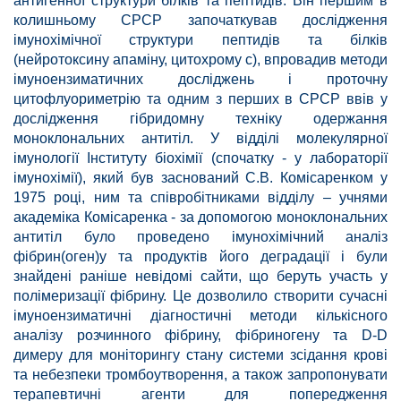
антигенної структури білків та пептидів. Він першим в
колишньому СРСР започаткував дослідження
імунохімічної структури пептидів та білків
(нейротоксину апаміну, цитохрому с), впровадив методи
імуноензиматичних досліджень і проточну
цитофлуориметрію та одним з перших в СРСР ввів у
дослідження гібридомну техніку одержання
моноклональних антитіл. У відділі молекулярної
імунології Інституту біохімії (спочатку - у лабораторії
імунохімії), який був заснований С.В. Комісаренком у
1975 році, ним та співробітниками відділу – учнями
академіка Комісаренка - за допомогою моноклональних
антитіл було проведено імунохімічний аналіз
фібрин(оген)у та продуктів його деградації і були
знайдені раніше невідомі сайти, що беруть участь у
полімеризації фібрину. Це дозволило створити сучасні
імуноензиматичні діагностичні методи кількісного
аналізу розчинного фібрину, фібриногену та D-D
димеру для моніторингу стану системи зсідання крові
та небезпеки тромбоутворення, а також запропонувати
терапевтичні агенти для попередження