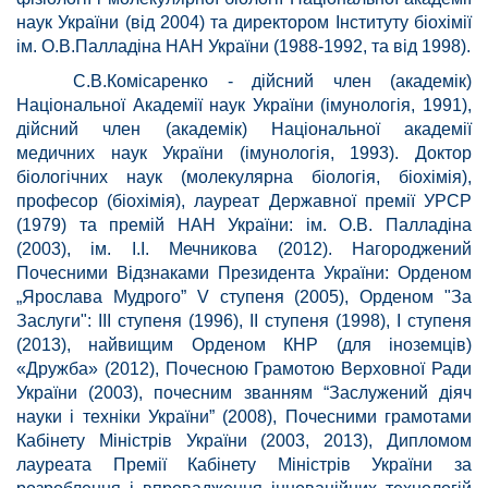
наук України (від 2004) та директором Інституту біохімії
ім. О.В.Палладіна НАН України (1988-1992, та від 1998).
С.В.Комісаренко - дійсний член (академік)
Національної Академії наук України (імунологія, 1991),
дійсний член (академік) Національної академії
медичних наук України (імунологія, 1993). Доктор
біологічних наук (молекулярна біологія, біохімія),
професор (біохімія), лауреат Державної премії УРСР
(1979) та премій НАН України: ім. О.В. Палладіна
(2003), ім. І.І. Мечникова (2012). Нагороджений
Почесними Відзнаками Президента України: Орденом
„Ярослава Мудрого” V ступеня (2005), Орденом "За
Заслуги": III ступеня (1996), II ступеня (1998), І ступеня
(2013), найвищим Орденом КНР (для іноземців)
«Дружба» (2012), Почесною Грамотою Верховної Ради
України (2003), почесним званням “Заслужений діяч
науки і техніки України” (2008), Почесними грамотами
Кабінету Міністрів України (2003, 2013), Дипломом
лауреата Премії Кабінету Міністрів України за