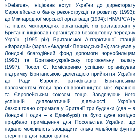
«Delarue», ініціював вступ України до директорату
Європейського банку реконструкції та розвитку (1993);
до Міжнародної морської організації (1994); ІНМАРСАТу
та інших міжнародних організацій, які розташовані у
Британії; ініціював і організував безкоштовну передачу
Україні (1995 рік) Британської Антарктичної станції
«Фарадей» (зараз «Академік Вернадський»); заснував у
Лондоні благодійний фонд допомоги чорнобильцям
(1993) та Британо-українську торговельну палату
(1997). Посол С. Комісаренко успішно організував
підтримку Британською делегацією прийняття України
до Ради Європи, ратифікацію Британським
парламентом Угоди про співробітництво між Україною
та Європейським союзом тощо. Завдячуючи його
успішній дипломатичній діяльності, Україна
безкоштовно отримала у Британії три будинки (два – в
Лондоні і один – в Единбурзі) та було дуже вигідно
придбано приміщення для Посольства України, що
надало можливість заощадити кілька мільйонів фунтів
стерлінгів для нашої країни.