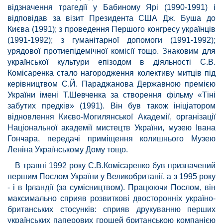
відзначення трагедії у Бабиному Ярі (1990-1991) і
відповідав за візит Президента США Дж. Буша до
Києва (1991); з проведення Першого конгресу українців
(1991-1992); з гуманітарної допомоги (1991-1992);
урядової протиепідемічної комісії тощо. Знаковим для
української культури епізодом в діяльності С.В.
Комісаренка стало нагородження колективу митців під
керівництвом С.Й. Параджанова Державною премією
України імені Т.Шевченка за створення фільму «Тіні
забутих предків» (1991). Він був також ініціатором
відновлення Києво-Могилянської Академії, організації
Національної академії мистецтв України, музею Івана
Гончара, передачі приміщення колишнього Музею
Леніна Українському Дому тощо.
В травні 1992 року С.В.Комісаренко був призначений
першим Послом України у Великобританії, а з 1995 року
- і в Ірландії (за сумісництвом). Працюючи Послом, він
максимально сприяв розвиткові двосторонніх україно-
британських стосунків: сприяв друкуванню перших
українських паперових грошей британською компанією