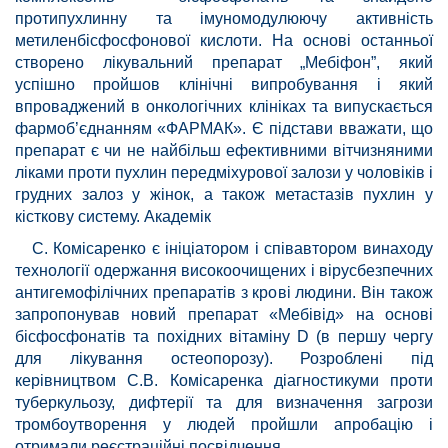
протипухлинну та імуномодулюючу активність
метиленбісфосфонової кислоти. На основі останньої
створено лікувальний препарат „Мебіфон”, який
успішно пройшов клінічні випробування і який
впроваджений в онкологічних клініках та випускається
фармоб’єднанням «ФАРМАК». Є підстави вважати, що
препарат є чи не найбільш ефективними вітчизняними
ліками проти пухлин передміхурової залози у чоловіків і
грудних залоз у жінок, а також метастазів пухлин у
кісткову систему. Академік
С. Комісаренко є ініціатором і співавтором винаходу
технології одержання високоочищених і вірусбезпечних
антигемофілічних препаратів з крові людини. Він також
запропонував новий препарат «Мебівід» на основі
бісфосфонатів та похідних вітаміну D (в першу чергу
для лікування остеопорозу). Розроблені під
керівництвом С.В. Комісаренка діагностикуми проти
туберкульозу, дифтерії та для визначення загрози
тромбоутворення у людей пройшли апробацію і
отримали реєстраційні посвідчення.