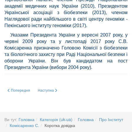
академії медичних наук України (2010), Президентом
Української асоціації з біобезпеки (2013), членом
Наглядової ради найбільшого в світі центру геноміки -
Пекінського інституту геноміки (2017).
Указами Президента України у вересні 2007 року, у
червні 2009 року та у листопаді 2017 року С.В.
Комісаренка призначено Головою Комісії з біобезпеки
та біологічного захисту при Раді Національної безпеки і
оборони України. Він був кандидатом на пост
Президента України (вибори 2004 року).
Попередня стаття: ЗАСІДАННЯ ВЧЕНОЇ РАДИ 9 липня 2018 р.,14:30, кон
Наступна стаття: Золоті руки Країни
Попередня
Наступна
Ви тут:
Головна
Категорія (uk-ua)
Головна
Про Інститут
Комісаренко С.
Коротка довідка