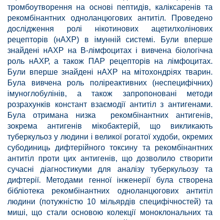
тромбоутворення на основі пептидів, каліксаренів та
рекомбінантних одноланцюгових антитіл. Проведено
дослідження ролі нікотинових ацетилхолінових
рецепторів (нАХР) в імунній системі. Були вперше
знайдені нАХР на В-лімфоцитах і вивчена біологічна
роль нАХР, а також ПАР рецепторів на лімфоцитах.
Були вперше знайдені нАХР на мітохондріях тварин.
Була вивчена роль поліреактивних (неспецифічних)
імуноглобулінів, а також запропоновані методи
розрахунків констант взаємодії антитіл з антигенами.
Була отримана низка рекомбінантних антигенів,
зокрема антигенів мікобактерій, що викликають
туберкульоз у людини і великої рогатої худоби, окремих
субодиниць дифтерійного токсину та рекомбінантних
антитіл проти цих антигенів, що дозволило створити
сучасні діагностикуми для аналізу туберкульозу та
дифтерії. Методами генної інженерії була створена
бібліотека рекомбінантних одноланцюгових антитіл
людини (потужністю 10 мільярдів специфічностей) та
миші, що стали основою колекції моноклональних та