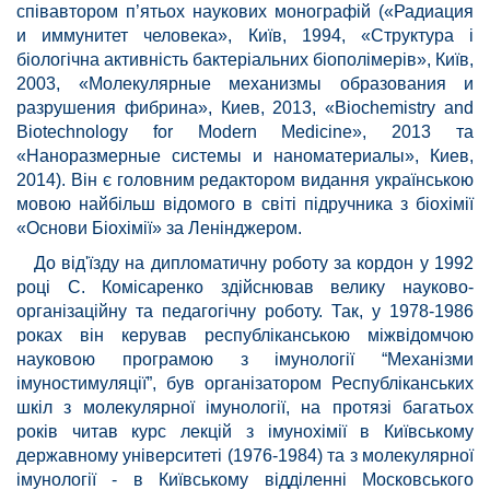
співавтором п’ятьох наукових монографій («Радиация
и иммунитет человека», Київ, 1994, «Структура і
біологічна активність бактеріальних біополімерів», Київ,
2003, «Молекулярные механизмы образования и
разрушения фибрина», Киев, 2013, «Biochemistry and
Biotechnology for Modern Medicine», 2013 та
«Наноразмерные системы и наноматериалы», Киев,
2014). Він є головним редактором видання українською
мовою найбільш відомого в світі підручника з біохімії
«Основи Біохімії» за Ленінджером.
До від'їзду на дипломатичну роботу за кордон у 1992
році С. Комісаренко здійснював велику науково-
організаційну та педагогічну роботу. Так, у 1978-1986
роках він керував республіканською міжвідомчою
науковою програмою з імунології “Механізми
імуностимуляції”, був організатором Республіканських
шкіл з молекулярної імунології, на протязі багатьох
років читав курс лекцій з імунохімії в Київському
державному університеті (1976-1984) та з молекулярної
імунології - в Київському відділенні Московського