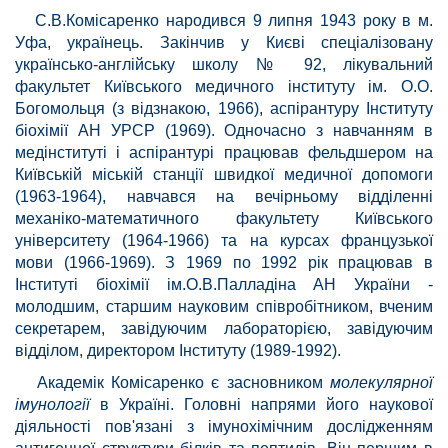
С.В.Комісаренко народився 9 липня 1943 року в м.
Уфа, українець. Закінчив у Києві спеціалізовану
українсько-англійську школу № 92, лікувальний
факультет Київського медичного інституту ім. О.О.
Богомольця (з відзнакою, 1966), аспірантуру Інституту
біохімії АН УРСР (1969). Одночасно з навчанням в
медінституті і аспірантурі працював фельдшером на
Київській міській станції швидкої медичної допомоги
(1963-1964), навчався на вечірньому відділенні
механіко-математичного факультету Київського
університету (1964-1966) та на курсах французької
мови (1966-1969). З 1969 по 1992 рік працював в
Інституті біохімії ім.О.В.Палладіна АН України -
молодшим, старшим науковим співробітником, вченим
секретарем, завідуючим лабораторією, завідуючим
відділом, директором Інституту (1989-1992).
Академік Комісаренко є засновником
молекулярної
імунології
в Україні. Головні напрями його наукової
діяльності пов'язані з імунохімічним дослідженням