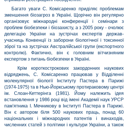
Багато уваги С. Комісаренко приділяє проблемам
зменшення біозагроз в Україні. Щорічно він регулярно
організовує міжнародні конференції і семінари з
проблем біобезпеки і біозахисту, а з 2005 року - очолює
делегацію України на зустрічах експертів держав-
учасниць Конвенції із заборони біологічної і токсинної
зброї та на зустрічах Австралійської групи (експортного
контролю). Фактично, він є головним вітчизняним
експертом з питань біобезпеки в Україні.
Крім короткострокових закордонних наукових
відряджень, С. Комісаренко працював у Відділенні
молекулярної біології Інституту Пастера в Парижі
(1974-1975) та в Нью-Йоркському протираковому центрі
ім. Слоан-Кеттерінга (1981). Йому належить ідея
встановлення у 1986 році від імені Академії наук УРСР
пам'ятника І. Мечникову в Інституті Пастера в Парижі.
Він є автором біля 500 наукових праць, понад 60
національних і міжнародних патентів і винаходів,
численних статей з політики і культури України, а також