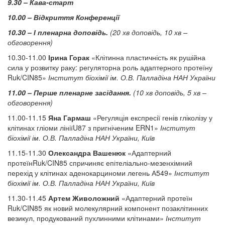
9.30 – Кава-старт
10.00 – Відкриття Конференції
10.30 – І пленарна доповідь.
(20 хв доповідь, 10 хв –
обговорення)
10.30-11.00
Ірина Горак
«Клітинна пластичність як рушійна
сила у розвитку раку: регуляторна роль адаптерного протеїну
Ruk/CIN85»
Інститут біохімії ім. О.В. Палладіна НАН України
11.00 – Перше пленарне засідання.
(10 хв доповідь, 5 хв –
обговорення)
11.00-11.15
Яна Гармаш
«Регуляція експресії генів гліколізу у
клітинах гліоми лініїU87 з пригніченим ERN1»
Інститут
біохімії ім. О.В. Палладіна НАН України, Київ
11.15-11.30
Олександра Вашенюк
«Адаптерний
протеїнRuk/CIN85 спричиняє епітеліально-мезенхімний
перехід у клітинах аденокарциноми легень А549»
Інститут
біохімії ім. О.В. Палладіна НАН України, Київ
11.30-11.45
Артем Живоложний
«Адаптерний протеїн
Ruk/CIN85 як новий молекулярний компонент позаклітинних
везикул, продукований пухлинними клітинами»
Інститут