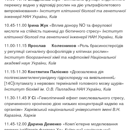
перекису водню у відповіді рослин на дію ультрафіолетового
випромінювання»
Інститут клітинної біології та генетичної
інженерії НАН України, Київ
10.45-11.00
Ірина Жук
«Вплив донору NO та ферулової
кислоти на стійкість пшениці до біотичного стресу»
Інститут
клітинної біології та генетичної інженерії НАН України, Київ
11.00-11.15
Ярослав Колесников
«Роль брасиностероїдів
у регуляції сигналінгу фосфоліпідів у клітинах рослин»
Інститут біоорганічної хімії та нафтохімії Національної
академії наук України, Київ
11.15-11.30
Костянтин Палієнко «
Дозозалежна дія
полігексаметиленгуанідину гідрохлориду на вивільненняL-
[14C]глутамату з нервових терміналей головного мозку щурів»
Інститут біохімії ім. О.В. Палладіна НАН України, Київ
11.30-11.45
У Сі
«Гемолітичний ефект окислювального стресу,
спричиненого хронічною дією низьких концентрацій кадмію на
організм»
Харківський національний університет імені В.Н.
Каразіна, Харків
11.45-12.00
Дарина Деменко
«Комп’ютерне моделювання
прямих інгібіторів фактора Ха»
Київський національний