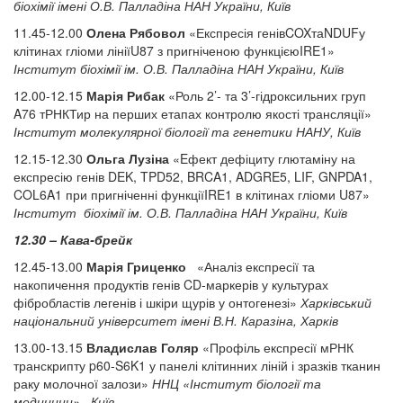
біохімії імені О.В. Палладіна НАН України, Київ
11.45-12.00
Олена Рябовол
«Експресія генівCOXтаNDUFу
клітинах гліоми лініїU87 з пригніченою функцієюIRE1»
Інститут біохімії ім. О.В. Палладіна НАН України, Київ
12.00-12.15
Марія Рибак
«Роль 2’- та 3’-гідроксильних груп
A76 тРНКТир на перших етапах контролю якості трансляції»
Інститут молекулярної біології та генетики НАНУ, Київ
12.15-12.30
Ольга Лузіна
«Eфект дефіциту глютаміну на
експресію генів DEK, TPD52, BRCA1, ADGRE5, LIF, GNPDA1,
COL6A1 при пригніченні функціїIRE1 в клітинах гліоми U87»
Інститут біохімії ім. О.В. Палладіна НАН України, Київ
12.30 – Кава-брейк
12.45-13.00
Марія Гриценко
«Аналіз експресії та
накопичення продуктів генів CD-маркерів у культурах
фібробластів легенів і шкіри щурів у онтогенезі»
Харківський
національний університет імені В.Н. Каразіна, Харків
13.00-13.15
Владислав
Голяр
«Профіль експресії мРНК
транскрипту p60-S6K1 у панелі клітинних ліній і зразків тканин
раку молочної залози»
ННЦ «Інститут біології та
медицини» , Київ