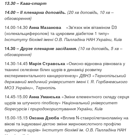
13.30 – Кава-старт
14.00 – ІІ пленарна доповідь.
(20 хв доповідь, 10 хв –
обговорення)
14.00-14.30
Анна Мазанова
«Зв'язок між вітаміном D3
(холекальциферолом) та цукровим діабетом 1 типу»
Інституту біохімії імені О.В. Палладіна НАН України, Київ
14.30
– Друге пленарне засідання.
(10 хв доповідь, 5 хв –
обговорення)
14.30-14.45
Марія Стравська
«Окисно-відновна рівновага у
тканині селезінки білих щурів в динаміці розвитку
експериментального канцерогенезу»
ДВНЗ «Тернопільський
державний медичний університет імені І. Я. Горбачевського
МОЗ України», Тернопіль
14.45-15.00
Анна Уманська
«Зміни елементного складу серця
щурів за штучного гіпобіозу»
Національний університет
біоресурсів і природокористування України, Київ
15.00-15.15
Оксана Дзюба «
Вплив N-стаероїлетаноламіну на
вікові та індуковані дієтою зміни жирнокислотного профілю
адипоцитів щурів»
Інститут біохімії ім. О.В. Палладіна НАН