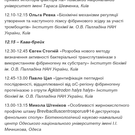
університет імені Тараса Шевченка, Київ
12.10-12.15
Ольга Ревка
«Біохімічні механізми регуляції
утворення та наступного лізису фібринового зсідку за участі
тромбоцитів»
Інститут біохімії ім. О.В. Палладіна НАН
України, Київ
12.15 – Кава-брейк
12.30-12.45
Євген Стогній
«Розробка нового методу
визначення активності бактеріальної трансглутамінази з
використанням фібриногену як субстрату»
Інститут біохімії
ім. О.В. Палладіна НАН України, Київ
12.45-13.00
Павло Цап
«Ідентифікація пептидної
послідовності, відщеплюваної від αС-регіону фібриногену
протеїназою з отрути
Agkistrodon halys halys
»
Інститут
біохімії ім. О.В. Палладіна НАН України, Київ
13.00-13.15
Микола Штеніков
«Особливості жирнокислотного
профілю штаму BrevibacilluscentrosporusФ14-деструктора
фенольних сполук»
Біотехнологічний науково-навчальний
центр Одеського національного університету імені І.І.
Мечникова, Одеса