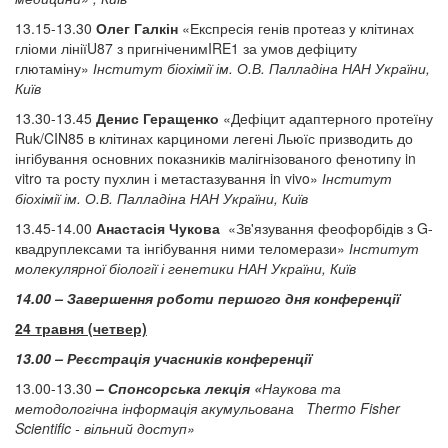
13.15-13.30
Олег Галкін
«Експресія генів протеаз у клітинах
гліоми лініїU87 з пригніченимIRE1 за умов дефіциту
глютаміну»
Інститут біохімії ім. О.В. Палладіна НАН України,
Київ
13.30-13.45
Денис Геращенко
«Дефіцит адаптерного протеїну
Ruk/CIN85 в клітинах карциноми легені Льюїс призводить до
інгібування основних показників малігнізованого фенотипу in
vitro та росту пухлин і метастазування in vivo»
Інститут
біохімії ім. О.В. Палладіна НАН України, Київ
13.45-14.00
Анастасія Чукова
«Зв'язування феофорбідів з G-
квадруплексами та інгібування ними теломерази»
Інститут
молекулярної біології і генетики НАН України, Київ
14.00 – Завершення роботи першого дня конференції
24 травня (четвер)
13.00 – Реєстрація учасників конференції
13.00-13.30
–
Спонсорська лекція «
Наукова та
методологічна інформація акумульована Thermo Fisher
Scientific - вільний доступ»