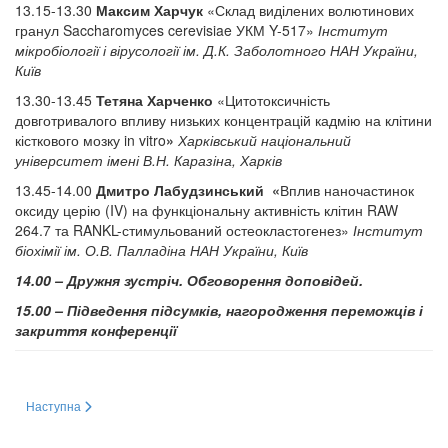
13.15-13.30
Максим Харчук
«Склад виділених волютинових
гранул Saccharomyces cerevisiae УКМ Y-517»
Інститут
мікробіології і вірусології ім. Д.К. Заболотного НАН України,
Київ
13.30-13.45
Тетяна Харченко
«Цитотоксичність
довготривалого впливу низьких концентрацій кадмію на клітини
кісткового мозку in vitro
»
Харківський національний
університет імені В.Н. Каразіна, Харків
13.45-14.00
Дмитро Лабудзинський «
Вплив наночастинок
оксиду церію (IV) на функціональну активність клітин RAW
264.7 та RANKL-стимульований остеокластогенез»
Інститут
біохімії ім. О.В. Палладіна НАН України, Київ
14.00 – Дружня зустріч. Обговорення доповідей.
15.00 – Підведення підсумків, нагородження переможців і
закриття конференції
Наступна стаття: 25-річчя української антарктичної станції «Академік Вер
Наступна