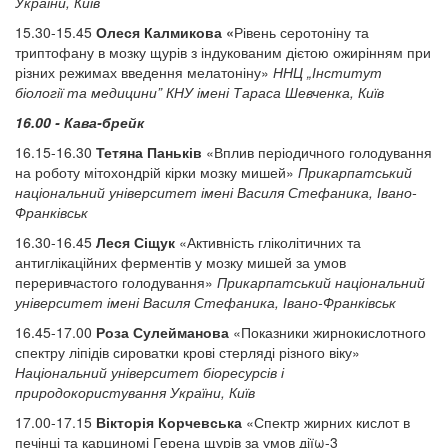
України, Київ
15.30-15.45
Олеся Калмикова «
Рівень серотоніну та
триптофану в мозку щурів з індукованим дієтою ожирінням при
різних режимах введення мелатоніну»
ННЦ „Інститут
біології та медицини” КНУ імені Тараса Шевченка, Київ
16.00 - Кава-брейк
16.15-16.30
Тетяна Паньків
«Вплив періодичного голодування
на роботу мітохондрій кірки мозку мишей»
Прикарпатський
національний університет імені Василя Стефаника, Івано-
Франківськ
16.30-16.45
Леся Сіщук
«Активність гліколітичних та
антиглікаційних ферментів у мозку мишей за умов
переривчастого голодування»
Прикарпатський національний
університет імені Василя Стефаника, Івано-Франківськ
16.45-17.00
Роза Сулейманова
«Показники жирнокислотного
спектру ліпідів сироватки крові стерляді різного віку»
Національний університет біоресурсів і
природокористування України, Київ
17.00-17.15
Вікторія Корчевська
«Спектр жирних кислот в
печінці та карциномі Герена щурів за умов діїω-3