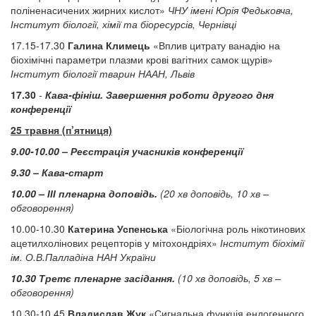
поліненасичених жирних кислот»
ЧНУ імені Юрія Федьковча,
Інститут біології, хімії та біоресурсів, Чернівці
17.15-17.30
Галина Климець
«Вплив цитрату ванадію на
біохімічні параметри плазми крові вагітних самок щурів»
Інститут біології тварин НААН, Львів
17.30
-
Кава-фініш. Завершення роботи другого дня
конференції
25 травня (п’ятниця)
9.00-10.00 – Реєстрація учасників конференції
9.30 – Кава-старт
10.00 – ІІІ пленарна доповідь.
(20 хв доповідь, 10 хв –
обговорення)
10.00-10.30
Катерина Успенська
«Біологічна роль нікотинових
ацетилхолінових рецепторів у мітохондріях»
Інститут біохімії
ім. О.В.Палладіна НАН України
10.30 Третє пленарне засідання.
(10 хв доповідь, 5 хв –
обговорення)
10.30-10.45
Владислав Жук
«Сигнальна функція ендогенного