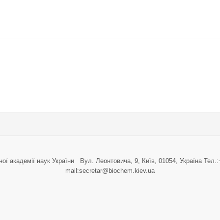
ometabolism
ubmission to FEBS Congress is Fast Approaching
ної академії наук України Вул. Леонтовича, 9, Київ, 01054, Україна Тел.:
mail:secretar@biochem.kiev.ua