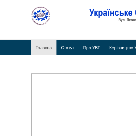
Головна
Статут
Про УБТ
Керівництво 