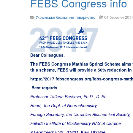
FEBS Congress info
Українське біохімічне товариство
04 березня 201
Dear Colleagues,
The FEBS Congress Mathias Sprinzl Scheme aims to
this scheme, FEBS will provide a 50% reduction in 
https://2017.febscongress.org/febs-congress-mat
Best regards,
Professor Tatiana Borisova, Ph.D., D. Sc.
Head, the Dept. of Neurochemistry,
Foreign Secretary, the Ukrainian Biochemical Society,
Palladin Institute of Biochemistry NAS of Ukraine
9 Leontovicha Str., 01601, Kiev, Ukraine