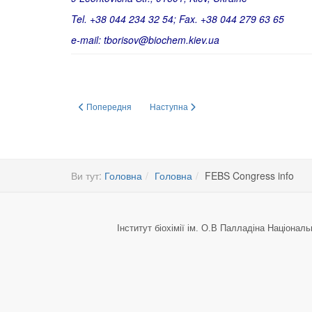
Tel. +38 044 234 32 54; Fax.
+38 044 279 63 65
e-mail:
tborisov@biochem.kiev.ua
Попередня стаття: FEBS Advanced Lecture Course on Onc
Наступна стаття: Deadline for Abstract S
Попередня
Наступна
Ви тут:
Головна
Головна
FEBS Congress info
Інститут біохімії ім. О.В Палладіна Національ