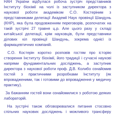
НАН України відбулася робоча зустріч представників
Інституту біохімії на чолі із заступником директора з
наукової роботи академіком С.О. Костеріним з
представниками делегації Академії Наук провінції Шандунь
(КНР), яка була продовженням переговорів, розпочатих на
такій зустрічі 27 травня ц.р. Але цього разу у складі
китайської делегації, крім науковців, були представники
ділових кіл провінції Шандунь, зокрема однієї із
фармацевтичних компаній.
С.О. Костерін коротко розповів гостям про історію
створення Інституту біохімії, його традиції і сучасні наукові
напрями фундаментальних досліджень, а заступник
директора з наукової роботи проф. Д.В. Колибо ознайомив
гостей з практичними розробками Інституту (як
впровадженими, так і готовими до впровадження у медичну
практику).
За бажанням гостей вони ознайомилися з роботою деяких
лабораторій.
На зустрічі також обговорювалися питання стосовно
спільних наукових досліджень і можливого трансферу