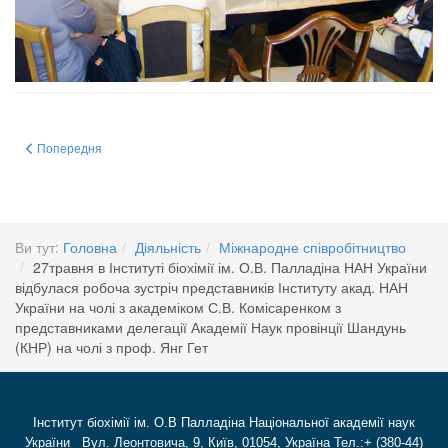
Попередня стаття: 04.11. 2016 р. відбулася зустріч співробітників нашого 
Попередня
Ви тут:
Головна
Діяльність
Міжнародне співробітництво
27травня в Інституті біохімії ім. О.В. Палладіна НАН України
відбулася робоча зустріч представників Інституту акад. НАН
України на чолі з академіком С.В. Комісаренком з
представниками делегації Академії Наук провінції Шандунь
(КНР) на чолі з проф. Янг Гет
Інститут біохімії ім. О.В Палладіна Національної академії наук
України Вул. Леонтовича, 9, Київ, 01054, Україна Тел.:+ (380-44)