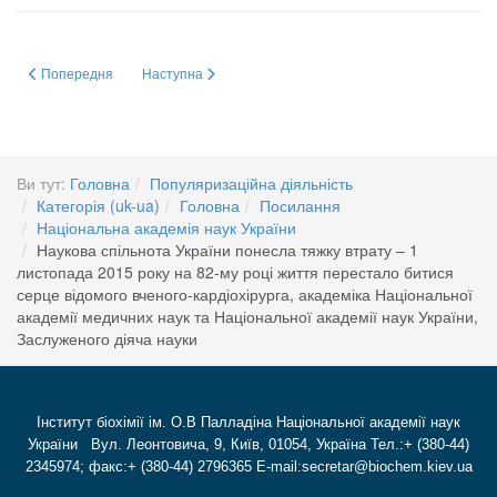
Попередня стаття: National Academy of Sciences of Ukraine
Наступна стаття: Національна академія наук України
Попередня
Наступна
Ви тут:
Головна
Популяризаційна діяльність
Категорія (uk-ua)
Головна
Посилання
Національна академія наук України
Наукова спільнота України понесла тяжку втрату – 1
листопада 2015 року на 82-му році життя перестало битися
серце відомого вченого-кардіохірурга, академіка Національної
академії медичних наук та Національної академії наук України,
Заслуженого діяча науки
Інститут біохімії ім. О.В Палладіна Національної академії наук
України Вул. Леонтовича, 9, Київ, 01054, Україна Тел.:+ (380-44)
2345974; факс:+ (380-44) 2796365 E-mail:secretar@biochem.kiev.ua