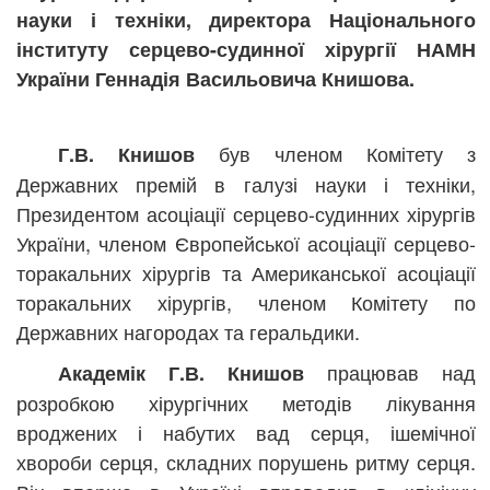
науки і техніки, директора Національного
інституту серцево-судинної хірургії НАМН
України
Геннадія Васильовича Книшова.
був членом Комітету з
Г.В. Книшов
Державних премій в галузі науки і техніки,
Президентом асоціації серцево-судинних хірургів
України, членом Європейської асоціації серцево-
торакальних хірургів та Американської асоціації
торакальних хірургів, членом Комітету по
Державних нагородах та геральдики.
працював над
Академік Г.В. Книшов
розробкою хірургічних методів лікування
вроджених і набутих вад серця, ішемічної
хвороби серця, складних порушень ритму серця.