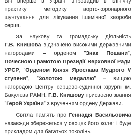
Він вперше в Україні впровадив в клінічну
практику методику аорто-коронарного
шунтування для лікування ішемічної хвороби
серця.
За наукову та громадську діяльність
відзначено високими державними
Г.В. Книшова
нагородами – орденом "
",
Знак Пошани
Почесною Грамотою Президії Верховної Ради
, "
УРСР
Орденом Князя Ярослава Мудрого V
", "
" – вищою
ступеня
Золотою медаллю
нагородою Центру серцево-судинної хірургії ім.
Бакулєва РАМН.
присвоєно звання
Г.В. Книшову
"
" з врученням ордену Держави.
Герой України
Світла пам’ять про
Геннадія Васильовича
назавжди збережеться у серцях його колег і буде
прикладом для багатьох поколінь.