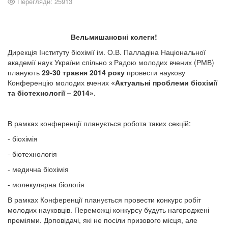
Перегляди: 25913
Вельмишановні колеги!
Дирекція Інституту біохімії ім. О.В. Палладіна Національної
академії наук України спільно з Радою молодих вчених (РМВ)
планують
29-30 травня 2014 року
провести наукову
Конференцію молодих вчених
«Актуальні проблеми біохімії
та біотехнології – 2014»
.
В рамках конференції планується робота таких секцій:
- біохімія
- біотехнологія
- медична біохімія
- молекулярна біологія
В рамках Конференції планується провести конкурс робіт
молодих науковців. Переможці конкурсу будуть нагороджені
преміями. Доповідачі, які не посіли призового місця, але