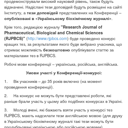
продемонстрували високий науковий рівень, також будуть
відзначені. Надіслані тези доповідей будуть розміщені на сайті
Інституту, а
тези доповідей
представлених на Конференції –
опубліковані в «Українському біохімічному журналі»
.
Крім того, редакцією журналу
"Research Journal of
Pharmaceutical, Biological and Chemical Sciences
(RJPBCS)"
(
http://www.rjpbcs.com
) буде проведено конкурс
кращих тез, за результатами якого буде вибрано учасника, що
отримає можливість
безкоштовно
опублікувати статтю за
матеріалами тез в RJPBCS.
Робочі мови конференції – українська, російська, англійська.
Умови участі у Конференції-конкурсі:
1. Вік учасників – до 35 років включно (на момент
проведення конференції).
2. На конкурс не можуть бути представлені роботи, які
раніше брали участь у цьому або подібних конкурсах в Україні.
3. Молоді вчені, які бажають взяти участь у конкурсі тез
RJPBCS, мають надсилати тези англійською мовою (для друку
в Українському біохімічному журналі такі тези можуть бути
продубльовані українською або російською мовами)