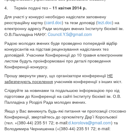
4. Термін подачі тез –
11 квітня 2014 р.
Для участі у конкурсі необхідно надіслати заповнену
реєстраційну картку (
card.doc
) та тези доповіді (
tezi.doc
) на
електронну адресу Ради молодих вчених Інституту біохімії ім.
О.В.Палладіна НАНУ:
Council.Y.S@gmail.com
Радою молодих вчених буде проведено попередній відбір
конкурсантів на підставі рецензування надісланих тез
доповідей. Учасники Конференції до 10 травня електронним
листом будуть проінформовані про деталі проведення
Конференції-конкурсу.
Прошу звернути увагу, що організатори конференції
НЕ
забезпечують поселення
учасників конференції з інших міст.
Слідкуйте за новинами та подальшою інформацією про хід
підготовки до Конференції на сайті Інституту біохімії ім. О.В.
Палладіна у Розділі Рада молодих вчених.
Якщо у Вас виникнуть будь-які питання чи пропозиції стосовно
Конференції, звертайтесь до оргкомітету Дар’ї Корольової
(тел. +(380-44) 235 51 72; e-mail:
d.korolova@gmail.com
) та
Володимира Чернишенка (+(380-44) 235 51 72; e-mail: