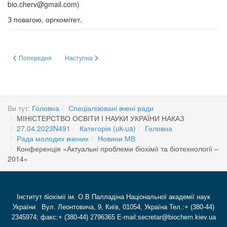
bio.cherv@gmail.com
)
З повагою, оргкомітет.
Попередня стаття: Наука - це справжня магія (фото)
Наступна стаття: Збори 14_11_13
Попередня
Наступна
Ви тут:
Головна
Спеціалізовані вчені ради
МІНІСТЕРСТВО ОСВІТИ І НАУКИ УКРАЇНИ НАКАЗ
27.04.2023N491
Категорія (uk-ua)
Головна
Рада молодих вчених
Новини МВ
Конференція «Актуальні проблеми біохімії та біотехнології –
2014»
Інститут біохімії ім. О.В Палладіна Національної академії наук
України Вул. Леонтовича, 9, Київ, 01054, Україна Тел.:+ (380-44)
2345974; факс:+ (380-44) 2796365 E-mail:secretar@biochem.kiev.ua