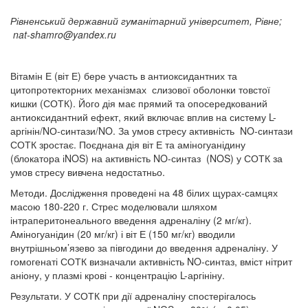
Рівненський державний гуманітарний університет, Рівне;
nat-shamro@yandex.ru
Вітамін Е (віт Е) бере участь в антиоксидантних та
цитопротекторних механізмах слизової оболонки товстої
кишки (СОТК). Його дія має прямий та опосередкований
антиоксидантний ефект, який включає вплив на систему L-
аргінін/NО-синтази/NO. За умов стресу активність NO-синтази
СОТК зростає. Поєднана дія віт Е та аміногуанідину
(блокатора іNOS) на активність NO-синтаз (NOS) у СОТК за
умов стресу вивчена недостатньо.
Методи. Дослідження проведені на 48 білих щурах-самцях
масою 180-220 г. Стрес моделювали шляхом
інтраперитонеального введення адреналіну (2 мг/кг).
Аміногуанідин (20 мг/кг) і віт Е (150 мг/кг) вводили
внутрішньом’язево за півгодини до введення адреналіну. У
гомогенаті СОТК визначали активність NO-синтаз, вміст нітрит
аніону, у плазмі крові - концентрацію L-аргініну.
Результати. У СОТК при дії адреналіну спостерігалось