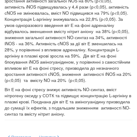
зростання активності загальної NOS на 80% (р<0,05),
активність іNOS підвищувалась у 4,4 рази (р<0,05), активність
сNOS не змінювалась, вміст NO підвищився на 79% (р<0,05).
Концентрація L-аргініну знижувалась на 22,8% (р<0,05). За
умов одноразового введення віт Е на фоні адреналіну
відбувалось зменшення вмісту нітрит аніону на 38% (р<0,05),
зниження загальної активності NO-синтаз на 34%, активності
iNOS - на 36%. Активність сNOS за дії віт Е зменшилась на
28%, у порівнянні з впливом адреналіну. Концентрація L-
аргініну в плазмі крові зросла на 59%. Дія віт Е на фоні
блокування іNOS аміногуанідином, у порівнянні з самостійним
впливом віт Е на фоні стресу, призводила до незначного
зростання активності сNOS, зниження активності iNOS на 20%
(р<0,05) та вмісту NO на 20% (р<0,05).
Віт Е на фоні стресу знижує активність NO-синтаз, вміст
нітрогену оксиду у СОТК та підвищує концентрацію L-аргініну в
плазмі крові. Поєднана дія віт Е та аміногуанідину призводила
до сумації їх ефектів, з подальшим зниженням активності NO-
синтаз та вмісту нітрит аніону.
Попередня стаття: В.О. ЧЕРНИШЕНКО ДОСЛІДЖЕННЯ ЕКСПОНОВАНОС
Наступна стаття: 1,2DVORNIKOV D., 2DROBOT L., 1R
Попередня
Наступна