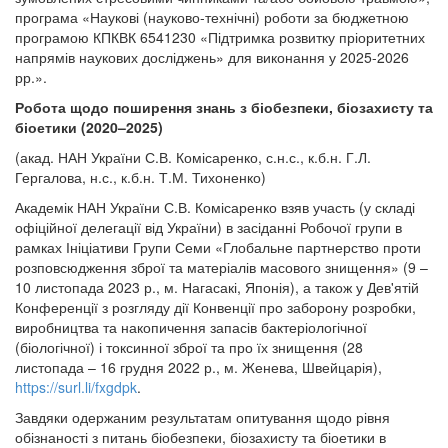
програма «Наукові (науково-технічні) роботи за бюджетною
програмою КПКВК 6541230 «Підтримка розвитку пріоритетних
напрямів наукових досліджень» для виконання у 2025-2026
рр.».
Робота щодо поширення знань з біобезпеки, біозахисту та
біоетики (2020–2025)
(акад. НАН України С.В. Комісаренко, с.н.с., к.б.н. Г.Л.
Гергалова, н.с., к.б.н. Т.М. Тихоненко)
Академік НАН України С.В. Комісаренко взяв участь (у складі
офіційної делегації від України) в засіданні Робочої групи в
рамках Ініціативи Групи Семи «Глобальне партнерство проти
розповсюдження зброї та матеріалів масового знищення» (9 –
10 листопада 2023 р., м. Нагасакі, Японія), а також у Дев'ятій
Конференції з розгляду дії Конвенції про заборону розробки,
виробництва та накопичення запасів бактеріологічної
(біологічної) і токсинної зброї та про їх знищення (28
листопада – 16 грудня 2022 р., м. Женева, Швейцарія),
https://surl.li/fxgdpk
.
Завдяки одержаним результатам опитування щодо рівня
обізнаності з питань біобезпеки, біозахисту та біоетики в