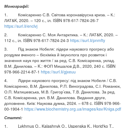
Монографії:
1. Комісаренко С.В. Світова коронавірусна криза. – К.:
ЛАТ&K, 2020. – 120 с., іл. ISBN 978-617-7824-26-7
https://surl.li/enclvj
2. Комісаренко С. Моя Антарктика. – К.: ЛАТ&K, 2020. –
112 с., іл. ISBN 978-617-7824-24-3
https://surl.li/pnmfty
3. Під знаком Нобеля: лідери наукового прогресу або
роздуми вченого – біохіміка й імунолога про розвиток і
значення наук про життя / за ред. С.В. Комісаренка, уклад.
В.М. Данилова. – K.: ФОП Мишалов Д.В., 2020, 240 с. ISBN
978-966-2214-87-1
https://surl.li/gjxeuu
4. Лідери наукового прогресу: під знаком Нобеля / С.В.
Комісаренко, В.М. Данилова, Р.П. Виноградова, С.І. Романюк,
О.П. Матишевська, М.В. Григор’єва, Т.В. Данилова. За ред.
С.В. Комісаренка, укл. В.М. Данилова. Видання друге,
доповнене. Київ: Наукова думка, 2024. – 678 c. ISBN 978-966-
00-1904-1
https://www.biochemistry.org.ua/images/ksv/Kniga.pdf
Статті:
1. Lykhmus O., Kalashnyk O., Uspenska K., Horid'ko T.,