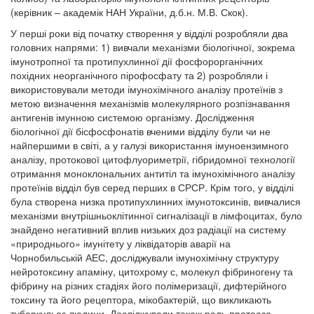
(керівник – академік НАН України, д.б.н. М.В. Скок).
У перші роки від початку створення у відділі розробляли два
головних напрями: 1) вивчали механізми біологічної, зокрема
імунотропної та протипухлинної дії фосфорорганічних
похідних неорганічного пірофосфату та 2) розробляли і
використовували методи імунохімічного аналізу протеїнів з
метою визначення механізмів молекулярного розпізнавання
антигенів імунною системою організму. Дослідження
біологічної дії бісфосфонатів вченими відділу були чи не
найпершими в світі, а у галузі використання імуноензимного
аналізу, протокової цитофлуориметрії, гібридомної технології
отримання моноклональних антитіл та імунохімічного аналізу
протеїнів відділ був серед перших в СРСР. Крім того, у відділі
була створена низка протипухлинних імунотоксинів, вивчалися
механізми внутрішньоклітинної сигналізації в лімфоцитах, було
знайдено негативний вплив низьких доз радіації на систему
«природнього» імунітету у ліквідаторів аварії на
Чорнобильській АЕС, досліджували імунохімічну структуру
нейротоксину апаміну, цитохрому с, молекул фібриногену та
фібрину на різних стадіях його полімеризації, дифтерійного
токсину та його рецептора, мікобактерій, що викликають
туберкульоз людини. Досліджували також роль протеазо-