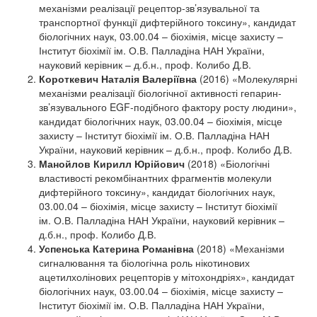
механізми реалізації рецептор-зв’язувальної та
транспортної функції дифтерійного токсину», кандидат
біологічних наук, 03.00.04 – біохімія, місце захисту –
Інститут біохімії ім. О.В. Палладіна НАН України,
науковий керівник – д.б.н., проф. Колибо Д.В.
Короткевич Наталія Валеріївна
(2016) «Молекулярні
механізми реалізації біологічної активності гепарин-
зв’язувального EGF-подібного фактору росту людини»,
кандидат біологічних наук, 03.00.04 – біохімія, місце
захисту – Інститут біохімії ім. О.В. Палладіна НАН
України, науковий керівник – д.б.н., проф. Колибо Д.В.
Манойлов Кирилл Юрійович
(2018) «Біологічні
властивості рекомбінантних фрагментів молекули
дифтерійного токсину», кандидат біологічних наук,
03.00.04 – біохімія, місце захисту – Інститут біохімії
ім. О.В. Палладіна НАН України, науковий керівник –
д.б.н., проф. Колибо Д.В.
Успенська Катерина Романівна
(2018) «Механізми
сигналювання та біологічна роль нікотинових
ацетилхолінових рецепторів у мітохондріях», кандидат
біологічних наук, 03.00.04 – біохімія, місце захисту –
Інститут біохімії ім. О.В. Палладіна НАН України,