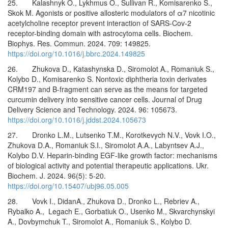
25. Kalashnyk O., Lykhmus O., Sullivan R., Komisarenko S.,
Skok M. Agonists or positive allosteric modulators of α7 nicotinic
acetylcholine receptor prevent interaction of SARS-Cov-2
receptor-binding domain with astrocytoma cells. Biochem.
Biophys. Res. Commun. 2024. 709: 149825.
https://doi.org/10.1016/j.bbrc.2024.149825
26. Zhukova D., Katashynska D., Siromolot A., Romaniuk S.,
Kolybo D., Komisarenko S. Nontoxic diphtheria toxin derivates
CRM197 and B-fragment can serve as the means for targeted
curcumin delivery into sensitive cancer cells. Journal of Drug
Delivery Science and Technology. 2024. 96: 105673.
https://doi.org/10.1016/j.jddst.2024.105673
27. Dronko L.M., Lutsenko T.M., Korotkevych N.V., Vovk I.O.,
Zhukova D.A., Romaniuk S.I., Siromolot A.A., Labyntsev A.J.,
Kolybo D.V. Heparin-binding EGF-like growth factor: mechanisms
of biological activity and potential therapeutic applications. Ukr.
Biochem. J. 2024. 96(5): 5-20.
https://doi.org/10.15407/ubj96.05.005
28. Vovk I., DidanA., Zhukova D., Dronko L., Rebriev A.,
Rybalko A., Legach E., Gorbatiuk O., Usenko M., Skvarchynskyi
A., Dovbymchuk T., Siromolot A., Romaniuk S., Kolybo D.