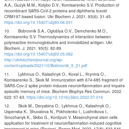
A.A., Guzyk M.M., Kolybo D.V., Komisarenko S.V. Production of
recombinant SARS-CoV-2 proteins and diphtheria toxoid
CRM197-based fusion. Ukr Biochem J. 2021. 93(6): 31-45.
https://doi.org/10.15407/ubj93.06.031
10. Bobrovnik S.A., Ogloblya O.V., Demchenko M.O.,
Komisarenko S.V. Thermodynamics of interaction between
polyreactive immunoglobulins and immobilized antigen. Ukr.
Biochem. J. 2021. 93(5): 82-89.
https://doi.org/10.15407/ubj93.05.082
http://ukrbiochemjournal.org/wp-
content/uploads/2021/10/Bobrovnik_5_21.pdf
11. Lykhmus O., Kalashnyk O., Koval L., Krynina O.,
Komisarenko S., Skok M. Immunization with 674-685 fragment of
SARS-Cov-2 spike protein induces neuroinflammation and impairs
episodic memory of mice. Biochem Biophys Res Commun. 2022.
622: 57-63.
https://doi.org/10.1016/j.bbrc.2022.07.016
12. Skok M., Deryabina O., Lykhmus O., Kalashnyk O.,
Uspenska K., Shuvalova N., Pokholenko I., Lushnikova I.,
Smozhanyk K., Skibo G., Kordyum V. Mesenchymal stem cells
application for treatment of neuroinflammation-induced cognitive
impairment in mice (Review). Regen Med. 2022. 17(8): 533-546.