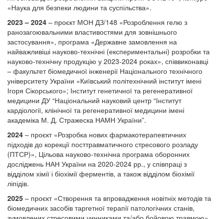
«Наука для безпеки людини та суспільства».
2023 – 2024
– проєкт МОН ДЗ/148 «Розроблення гелю з
ранозагоювальними властивостями для зовнішнього
застосування», програма «Державне замовлення на
найважливіші науково-технічні (експериментальні) розробки та
науково-технічну продукцію у 2023-2024 роках», співвиконавці
– факультет біомедичної інженерії Національного технічного
університету України «Київський політехнічний інститут імені
Ігоря Сікорського»; Інститут генетичної та регенеративної
медицини ДУ “Національний науковий центр “Інститут
кардіології, клінічної та регенеративної медицини імені
академіка М. Д. Стражеска НАМН України”.
2024
– проєкт «Розробка нових фармакотерапевтичних
підходів до корекції посттравматичного стресового розладу
(ПТСР)», Цільова науково-технічна програма оборонних
досліджень НАН України на 2020-2024 рр., у співпраці з
відділом хімії і біохімії ферментів, а також відділом біохімії
ліпідів.
2025
– проєкт «Створення та впровадження новітніх методів та
біомедичних засобів таргетної терапії патологічних станів,
зумовлених стресовими чинниками та/або бойовою травмою»,