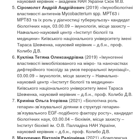
науковий керівник – академік НАН України Скок М.В.
Сіромолот Андрій Андрійович
(2019) «Імунобіологічні
властивості антигенів Mycobacterium spp. MPT63 і
MPT83 та їх роль у діагностиці туберкульозу» кандидат
біологічних наук, 03.00.09 – імунологія, місце захисту –
Навчально-науковий центр «Інститут біології та
медицини» Київського національного університету імені
Тараса Шевченка, науковий керівник – д.б.н., проф.
Колибо Д.В.
Кукліна Тетяна Олександрівна
(2019) «Імуногенні
властивості іммобілізованого на мікро- та наночастках
дифтерійного токсоїду за умов пероральної імунізації»,
03.00.09 – імунологія, місце захисту – Навчально-
науковий центр «Інститут біології та медицини»
Київського національного університету імені Тараса
Шевченка, науковий керівник – д.б.н., проф. Колибо Д.В.
Криніна Ольга Ігорівна
(2021) «Біологічна роль
гепарин-зв’язувальної ділянки в структурі гепарин-
зв’язувального EGF-подібного фактору росту», кандидат
біологічних наук, 03.00.04 – біохімія, місце захисту –
Інститут біохімії ім. О.В. Палладіна НАН України,
науковий керівник – д.б.н., проф. Колибо Д.В.
Мазуренко Вікторія Радіонівна
(2021) «Комплексна