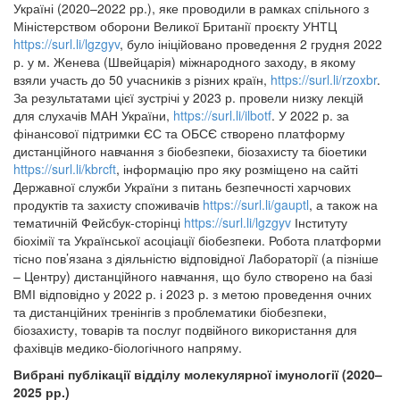
Україні (2020–2022 рр.), яке проводили в рамках спільного з
Міністерством оборони Великої Британії проєкту УНТЦ
https://surl.li/lgzgyv
, було ініційовано проведення 2 грудня 2022
р. у м. Женева (Швейцарія) міжнародного заходу, в якому
взяли участь до 50 учасників з різних країн,
https://surl.li/rzoxbr
.
За результатами цієї зустрічі у 2023 р. провели низку лекцій
для слухачів МАН України,
https://surl.li/ilbotf
. У 2022 р. за
фінансової підтримки ЄС та ОБСЄ створено платформу
дистанційного навчання з біобезпеки, біозахисту та біоетики
https://surl.li/kbrcft
, інформацію про яку розміщено на сайті
Державної служби України з питань безпечності харчових
продуктів та захисту споживачів
https://surl.li/gauptl
, а також на
тематичній Фейсбук-сторінці
https://surl.li/lgzgyv
Інституту
біохімії та Української асоціації біобезпеки. Робота платформи
тісно пов’язана з діяльністю відповідної Лабораторії (а пізніше
– Центру) дистанційного навчання, що було створено на базі
ВМІ відповідно у 2022 р. і 2023 р. з метою проведення очних
та дистанційних тренінгів з проблематики біобезпеки,
біозахисту, товарів та послуг подвійного використання для
фахівців медико-біологічного напряму.
Вибрані публікації відділу молекулярної імунології (2020–
2025 рр.)