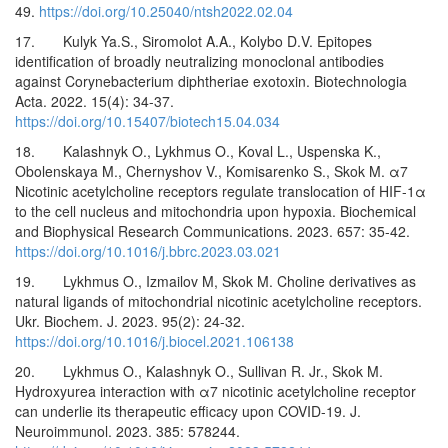
49.
https://doi.org/10.25040/ntsh2022.02.04
17. Kulyk Ya.S., Siromolot A.A., Kolybo D.V. Epitopes
identification of broadly neutralizing monoclonal antibodies
against Corynebacterium diphtheriae exotoxin. Biotechnologia
Acta. 2022. 15(4): 34-37.
https://doi.org/10.15407/biotech15.04.034
18. Kalashnyk O., Lykhmus O., Koval L., Uspenska K.,
Obolenskaya M., Chernyshov V., Komisarenko S., Skok M. α7
Nicotinic acetylcholine receptors regulate translocation of HIF-1α
to the cell nucleus and mitochondria upon hypoxia. Biochemical
and Biophysical Research Communications. 2023. 657: 35-42.
https://doi.org/10.1016/j.bbrc.2023.03.021
19. Lykhmus O., Izmailov M, Skok M. Choline derivatives as
natural ligands of mitochondrial nicotinic acetylcholine receptors.
Ukr. Biochem. J. 2023. 95(2): 24-32.
https://doi.org/10.1016/j.biocel.2021.106138
20. Lykhmus O., Kalashnyk O., Sullivan R. Jr., Skok M.
Hydroxyurea interaction with α7 nicotinic acetylcholine receptor
can underlie its therapeutic efficacy upon COVID-19. J.
Neuroimmunol. 2023. 385: 578244.