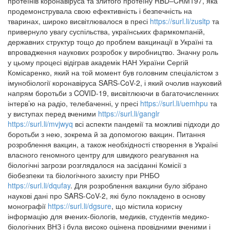
протеїнів коронавіруса та злитого протеїну RBD–CRM197, яка
продемонструвала свою ефективність і безпечність на
тваринах, широко висвітлювалося в пресі
https://surl.li/zusltp
та
привернуло увагу суспільства, українських фармкомпаній,
державних структур тощо до проблем вакцинації в Україні та
впровадження наукових розробок у виробництво. Значну роль
у цьому процесі відіграв академік НАН України Сергій
Комісаренко, який на той момент був головним спеціалістом з
імунобіології коронавіруса SARS-CoV-2, і який очолив науковий
напрям боротьби з COVID-19, висвітлюючи в багаточисленних
інтерв’ю на радіо, телебаченні, у пресі
https://surl.li/uemhpu
та
у виступах перед вченими
https://surl.li/ganglr
https://surl.li/mvjwyq
всі аспекти пандемії та можливі підходи до
боротьби з нею, зокрема й за допомогою вакцин. Питання
розроблення вакцин, а також необхідності створення в Україні
власного геномного центру для швидкого реагування на
біологічні загрози розглядалося на засіданні Комісії з
біобезпеки та біологічного захисту при РНБО
https://surl.li/dqufay
. Для розроблення вакцини було зібрано
наукові дані про SARS-CoV-2, які було покладено в основу
монографії
https://surl.li/dgsure
, що містила корисну
інформацію для вчених-біологів, медиків, студентів медико-
біологічних ВНЗ і була високо оцінена провідними вченими і