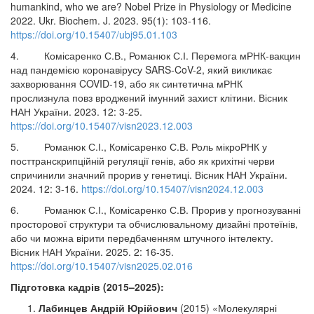
humankind, who we are? Nobel Prize in Physiology or Medicine
2022. Ukr. Biochem. J. 2023. 95(1): 103-116.
https://doi.org/10.15407/ubj95.01.103
4. Комісаренко С.В., Романюк С.І. Перемога мРНК-вакцин
над пандемією коронавірусу SARS-CoV-2, який викликає
захворювання COVID-19, або як синтетична мРНК
прослизнула повз вроджений імунний захист клітини. Вісник
НАН України. 2023. 12: 3-25.
https://doi.org/10.15407/visn2023.12.003
5. Романюк С.І., Комісаренко С.В. Роль мікроРНК у
посттранскрипційній регуляції генів, або як крихітні черви
спричинили значний прорив у генетиці. Вісник НАН України.
2024. 12: 3-16.
https://doi.org/10.15407/visn2024.12.003
6. Романюк С.І., Комісаренко С.В. Прорив у прогнозуванні
просторової структури та обчислювальному дизайні протеїнів,
або чи можна вірити передбаченням штучного інтелекту.
Вісник НАН України. 2025. 2: 16-35.
https://doi.org/10.15407/visn2025.02.016
Підготовка кадрів (2015–2025):
Лабинцев Андрій Юрійович
(2015) «Молекулярні