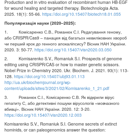
Production and in vitro evaluation of recombinant human HB-EGF
for wound healing and targeted therapy. Biotechnologia Acta.
2025. 18(1): 55-66.
https://doi.org/10.15407/biotech18.01.055
Популяризація науки (2020–2025):
1. Комісаренко С.В., Романюк С.І. Редагування геному,
або CRISPR/Cas9 – панацея від багатьох невиліковних хвороб
чи перший крок до генного апокаліпсису? Вісник НАН України.
2020. 3: 50-77.
https://doi.org/10.15407/visn2020.03.050
2. Komisarenko S.V., Romaniuk S.I. Prospects of genome
editing using CRISPR/CAS or how to master genetic scissors.
Nobel Prize in Chemistry 2020. Ukr. Biochem. J. 2021. 93(1): 113-
128.
https://doi.org/10.15407/ubj93.01.113
http://ua.ukrbiochemjournal.org/wp-
content/uploads/sites/3/2021/02/Komisarenko_1_21.pdf
3. Романюк С.І., Комісаренко С.В. Як відкрили вірус
гепатиту С, або детективні пошуки вірусологів «мовчазного
вбивці». Вісник НАН України. 2020. 12: 3-20.
https://doi.org/10.15407/visn2020.12.003
Komisarenko S.V., Romaniuk S.I. Genome secrets of extinct
hominids, or can paleogenomics answer the question: