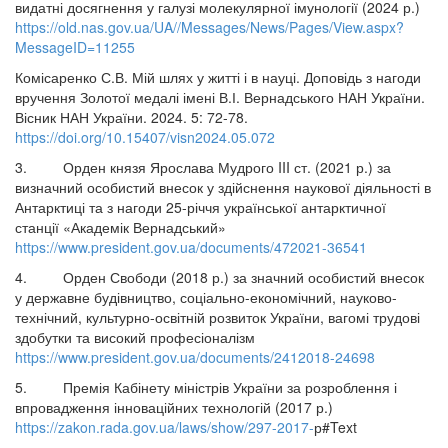
видатні досягнення у галузі молекулярної імунології (2024 р.)
https://old.nas.gov.ua/UA//Messages/News/Pages/View.aspx?
MessageID=11255
Комісаренко С.В. Мій шлях у житті і в науці. Доповідь з нагоди
вручення Золотої медалі імені В.І. Вернадського НАН України.
Вісник НАН України. 2024. 5: 72-78.
https://doi.org/10.15407/visn2024.05.072
3. Орден князя Ярослава Мудрого III ст. (2021 р.) за
визначний особистий внесок у здійснення наукової діяльності в
Антарктиці та з нагоди 25-річчя української антарктичної
станції «Академік Вернадський»
https://www.president.gov.ua/documents/472021-36541
4. Орден Свободи (2018 р.) за значний особистий внесок
у державне будівництво, соціально-економічний, науково-
технічний, культурно-освітній розвиток України, вагомі трудові
здобутки та високий професіоналізм
https://www.president.gov.ua/documents/2412018-24698
5. Премія Кабінету міністрів України за розроблення і
впровадження інноваційних технологій (2017 р.)
https://zakon.rada.gov.ua/laws/show/297-2017-
р#Text