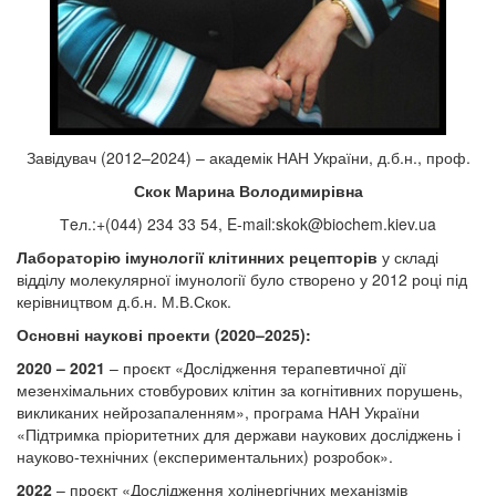
Завідувач (2012–2024) – академік НАН України, д.б.н., проф.
Скок Марина Володимирівна
Тeл.:+(044) 234 33 54, E-mail:
skok@biochem.kiev.ua
Лабораторію імунології клітинних рецепторів
у складі
відділу молекулярної імунології було створено у 2012 році під
керівництвом д.б.н. М.В.Скок.
Основні наукові проекти (2020–2025):
2020 – 2021
– проєкт «Дослідження терапевтичної дії
мезенхімальних стовбурових клітин за когнітивних порушень,
викликаних нейрозапаленням», програма НАН України
«Підтримка пріоритетних для держави наукових досліджень і
науково-технічних (експериментальних) розробок».
2022
– проєкт «Дослідження холінергічних механізмів