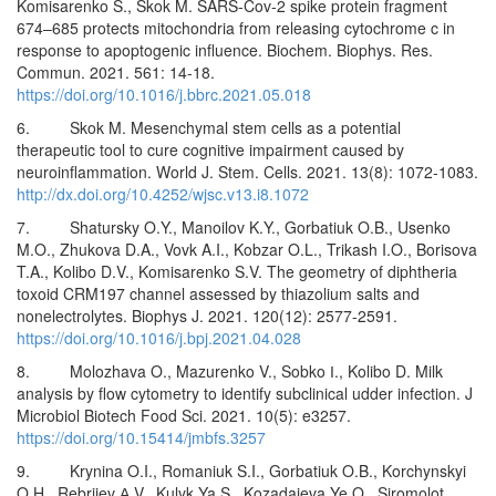
Komisarenko S., Skok M. SARS-Cov-2 spike protein fragment
674–685 protects mitochondria from releasing cytochrome c in
response to apoptogenic influence. Biochem. Biophys. Res.
Commun. 2021. 561: 14-18.
https://doi.org/10.1016/j.bbrc.2021.05.018
6. Skok M. Mesenchymal stem cells as a potential
therapeutic tool to cure cognitive impairment caused by
neuroinflammation. World J. Stem. Cells. 2021. 13(8): 1072-1083.
http://dx.doi.org/10.4252/wjsc.v13.i8.1072
7. Shatursky O.Y., Manoilov K.Y., Gorbatiuk O.B., Usenko
M.O., Zhukova D.A., Vovk A.I., Kobzar O.L., Trikash I.O., Borisova
T.A., Kolibo D.V., Komisarenko S.V. The geometry of diphtheria
toxoid CRM197 channel assessed by thiazolium salts and
nonelectrolytes. Biophys J. 2021. 120(12): 2577-2591.
https://doi.org/10.1016/j.bpj.2021.04.028
8. Molozhava O., Mazurenko V., Sobko І., Kolibo D. Milk
analysis by flow cytometry to identify subclinical udder infection. J
Microbiol Biotech Food Sci. 2021. 10(5): e3257.
https://doi.org/10.15414/jmbfs.3257
9. Krynina O.I., Romaniuk S.I., Gorbatiuk O.B., Korchynskyi
O.H., Rebriiev А.V., Kulyk Ya.S., Kozadaieva Ye.O., Siromolot