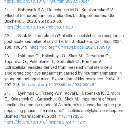
https://doi.org/10.1016/j.jneuroim.2023.578244
21. Bobrovnik S.A., Demchenko M.O., Komisarenko S.V.
Effect of trifluoroethanolon antibodies binding properties. Ukr.
Biochem. J. 2023. 95(1): 20-30.
https://doi.org/10.15407/ubj95.01.020
22. Skok M. The role of α7 nicotinic acetylcholine receptors in
post-acute sequelae of covid-19. Int. J. Biochem. Cell. Biol. 2024.
168: 106519.
https://doi.org/10.1016/j.biocel.2024.106519
23. Lykhmus O., Kalashnyk O., Skok M., Deryabina O.,
Toporova O., Pokholenko I., Gorbatiuk O., Kordium V.
Extracellular vesicles derived from mesenchymal stem cells
ameliorate cognitive impairment caused by neuroinflammation in
young but not aged mice. Exploration of Neuroscience. 2024. 3:
207-218.
https://doi.org/10.37349/en.2024.00045
24. Lykhmus O., Tzeng W.Y., Koval L., Uspenska K., Zirdum
E., Kalashnyk O., Garaschuk O., Skok M. Impairment of brain
function in a mouse model of Alzheimer's disease during the pre-
depositing phase: The role of α7 nicotinic acetylcholine receptors.
Biomed Pharmacother. 2024. 178: 117255.
https://doi.org/10.1016/j.biopha.2024.117255