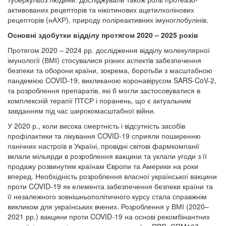
активованих рецепторів та нікотинових ацетилхолінових
рецепторів (нАХР), природу поліреактивних імуноглобулінів.
Основні здобутки відділу протягом 2020 – 2025 років
Протягом 2020 – 2024 рр. дослідження відділу молекулярної
імунології (ВМІ) стосувалися різних аспектів забезпечення
безпеки та оборони країни, зокрема, боротьби з масштабною
пандемією COVID-19, викликаною коронавірусом SARS-CoV-2,
та розроблення препаратів, які б могли застосовуватися в
комплексній терапії ПТСР і поранень, що є актуальним
завданням під час широкомасштабної війни.
У 2020 р., коли висока смертність і відсутність засобів
профілактики та лікування COVID-19 сприяли поширенню
панічних настроїв в Україні, провідні світові фармкомпанії
вклали мільярди в розроблення вакцини та уклали угоди з її
продажу розвинутим країнам Європи та Америки на роки
вперед. Необхідність розроблення власної української вакцини
проти COVID-19 як елемента забезпечення безпеки країни та
її незалежного зовнішньополітичного курсу стала справжнім
викликом для українських вчених. Розроблення у ВМІ (2020–
2021 рр.) вакцини проти COVID-19 на основі рекомбінантних