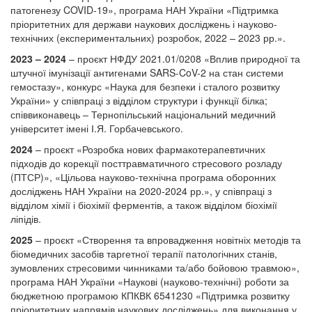
патогенезу COVID-19», програма НАН України «Підтримка
пріоритетних для держави наукових досліджень і науково-
технічних (експериментальних) розробок, 2022 – 2023 рр.».
2023 – 2024
– проєкт НФДУ 2021.01/0208 «Вплив природної та
штучної імунізації антигенами SARS-CoV-2 на стан системи
гемостазу», конкурс «Наука для безпеки і сталого розвитку
України» у співпраці з відділом структури і функції білка;
співвиконавець – Тернопільський національний медичний
університет імені І.Я. Горбачевського.
2024
– проєкт «Розробка нових фармакотерапевтичних
підходів до корекції посттравматичного стресового розладу
(ПТСР)», «Цільова науково-технічна програма оборонних
досліджень НАН України на 2020-2024 рр.», у співпраці з
відділом хімії і біохімії ферментів, а також відділом біохімії
ліпідів.
2025
– проєкт «Створення та впровадження новітніх методів та
біомедичних засобів таргетної терапії патологічних станів,
зумовлених стресовими чинниками та/або бойовою травмою»,
програма НАН України «Наукові (науково-технічні) роботи за
бюджетною програмою КПКВК 6541230 «Підтримка розвитку
пріоритетних напрямів наукових досліджень» для виконання у