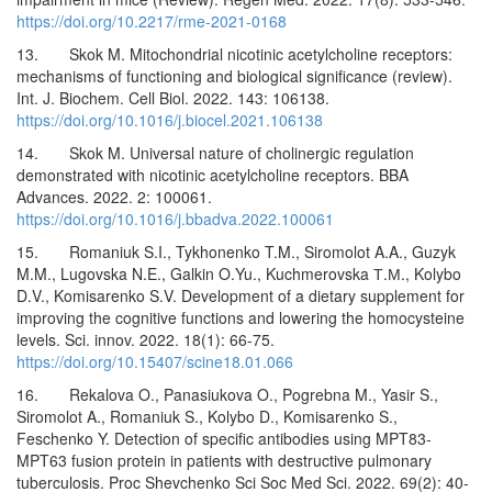
https://doi.org/10.2217/rme-2021-0168
13. Skok M. Mitochondrial nicotinic acetylcholine receptors:
mechanisms of functioning and biological significance (review).
Int. J. Biochem. Cell Biol. 2022. 143: 106138.
https://doi.org/10.1016/j.biocel.2021.106138
14. Skok M. Universal nature of cholinergic regulation
demonstrated with nicotinic acetylcholine receptors. BBA
Advances. 2022. 2: 100061.
https://doi.org/10.1016/j.bbadva.2022.100061
15. Romaniuk S.I., Tykhonenko T.M., Siromolot A.A., Guzyk
M.M., Lugovska N.E., Galkin O.Yu., Kuchmerovska Т.М., Kolybo
D.V., Komisarenko S.V. Development of a dietary supplement for
improving the cognitive functions and lowering the homocysteine
levels. Sci. innov. 2022. 18(1): 66-75.
https://doi.org/10.15407/scine18.01.066
16. Rekalova O., Panasiukova O., Pogrebna M., Yasir S.,
Siromolot A., Romaniuk S., Kolybo D., Komisarenko S.,
Feschenko Y. Detection of specific antibodies using MPT83-
MPT63 fusion protein in patients with destructive pulmonary
tuberculosis. Proc Shevchenko Sci Soc Med Sci. 2022. 69(2): 40-