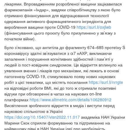
лікарями. Впровадженням розробленої вакцини зацікавилася
фармкомпанія «Індар», завдяки співробітництву з якою було
отримано фінансування для відпрацювання технології
одержання активного фармацевтичного інгредієнта для
вироблення вакцини проти COVID-19
https://surl.li/oxjlwb
(фінансування цього проєкту було призупинено у зв’язку з
початком війни).
Було з’ясовано, що антитіла до фрагменту 674–685 протеїну S
коронавірусу здатні зв’язуватися з α7 нАХР, викликаючи
запалення і порушення когнітивних здібностей і пам’яті у
людей із пост-ковідним синдромом. Це відкриття вплинуло на
уявлення вчених і лікарів про механізми, які лежать в основі
патогенезу COVID-19, стимулювало появу нових наукових
робіт з цієї тематики, що містять посилання
https://surl.li/nrrgte
на відповідні роботи ВМІ, які до того ж отримали позитивні
відгуки при обговоренні в чатах на наукових on-line
платформах
https://www.altmetric.com/details/106280912
Висвітлення зробленого відкриття в медіа і виступи перед
науковою спільнотою в Україні
https://doi.org/10.15407/visn2022.11.017
академіка НАН України
Марини Скок сприяли формуванню та підтриманню на
найвищому рівні в НАН України ідеї про необхідність