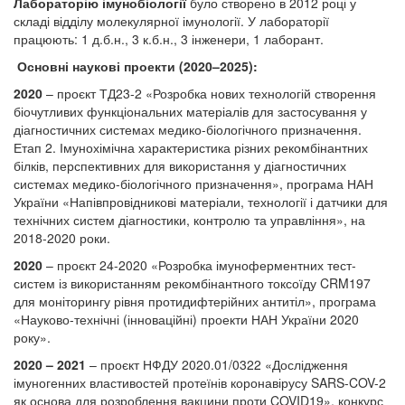
Лабораторію імунобіології
було створено в 2012 році у
складі відділу молекулярної імунології. У лабораторії
працюють: 1 д.б.н., 3 к.б.н., 3 інженери, 1 лаборант.
Основні наукові проекти (2020–2025):
2020
– проєкт ТД23-2 «Розробка нових технологій створення
біочутливих функціональних матеріалів для застосування у
діагностичних системах медико-біологічного призначення.
Етап 2. Імунохімічна характеристика різних рекомбінантних
білків, перспективних для використання у діагностичних
системах медико-біологічного призначення», програма НАН
України «Напівпровідникові матеріали, технології і датчики для
технічних систем діагностики, контролю та управління», на
2018-2020 роки.
2020
– проєкт 24-2020 «Розробка імуноферментних тест-
систем із використанням рекомбінантного токсоїду CRM197
для моніторингу рівня протидифтерійних антитіл», програма
«Науково-технічні (інноваційні) проекти НАН України 2020
року».
2020 – 2021
– проєкт НФДУ 2020.01/0322 «Дослідження
імуногенних властивостей протеїнів коронавірусу SARS-COV-2
як основа для розроблення вакцини проти COVID19», конкурс