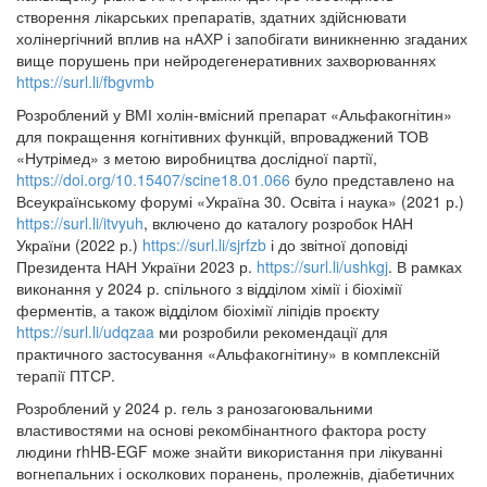
створення лікарських препаратів, здатних здійснювати
холінергічний вплив на нАХР і запобігати виникненню згаданих
вище порушень при нейродегенеративних захворюваннях
https://surl.li/fbgvmb
Розроблений у ВМІ холін-вмісний препарат «Альфакогнітин»
для покращення когнітивних функцій, впроваджений ТОВ
«Нутрімед» з метою виробництва дослідної партії,
https://doi.org/10.15407/scine18.01.066
було представлено на
Всеукраїнському форумі «Україна 30. Освіта і наука» (2021 р.)
https://surl.li/itvyuh
, включено до каталогу розробок НАН
України (2022 р.)
https://surl.li/sjrfzb
і до звітної доповіді
Президента НАН України 2023 р.
https://surl.li/ushkgj
. В рамках
виконання у 2024 р. спільного з відділом хімії і біохімії
ферментів, а також відділом біохімії ліпідів проєкту
https://surl.li/udqzaa
ми розробили рекомендації для
практичного застосування «Альфакогнітину» в комплексній
терапії ПТСР.
Розроблений у 2024 р. гель з ранозагоювальними
властивостями на основі рекомбінантного фактора росту
людини rhHB-EGF може знайти використання при лікуванні
вогнепальних і осколкових поранень, пролежнів, діабетичних