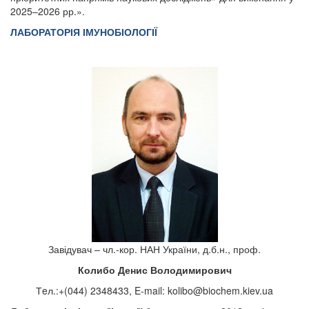
2025–2026 рр.».
Л
АБОРАТОРІЯ ІМУНОБІОЛОГІЇ
Завідувач – чл.-кор. НАН України, д.б.н., проф.
Колибо Денис Володимирович
Тeл.:+(044) 2348433, E-mail:
kolibo@biochem.kiev.ua