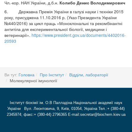
Чл.-кор. НАН України, д.б.н.
Колибо Денис Володимирович
6. Державна Премія України в галузі науки і техніки 2015
року, присуджена 11.10.2016 р. (Указ Президента України
№440/2016) за цикл праць «Моноклональні та рекомбінантні
антитіла для експериментальної біології, медицини і
ветеринарії».
https://www.president.gov.ua/documents/4402016-
20593
Ви тут:
Головна
Про Інститут
Відділи, лабораторії
Молекулярної імунології
Інститут біохімії ім. О.В Палладіна Національної академії наук
України Вул. Леонтовича, 9, Київ, 01054, Україна Тел.:+ (380-44)
2345974; факс:+ (380-44) 2796365 E-mail:secretar@biochem.kiev.ua