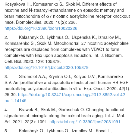
Kosyakova H., Komisarenko S., Skok M. Different effects of
nicotine and N-stearoyl-ethanolamine on episodic memory and
brain mitochondria of α7 nicotinic acetylcholine receptor knockout
mice. Biomolecules. 2020. 10(2): 226.
https://doi.org/10.3390/biom10020226
2. Kalashnyk O., Lykhmus O., Uspenska K., Izmailov M.,
Komisarenko S., Skok M. Mitochondrial α7 nicotinic acetylcholine
receptors are displaced from complexes with VDAC1 to form
complexes with Bax upon apoptosis induction. Int. J. Biochem.
Cell. Biol. 2020. 129: 105879.
https://doi.org/10.1016/j.biocel.2020.105879
3. Siromolot A.A., Krynina O.I., Kolybo D.V., Komisarenko
S.V. Antiproliferative and apoptotic effects of anti-human HB-EGF
neutralizing polyclonal antibodies in vitro. Exp. Oncol. 2020. 42(1):
25-30.
https://doi.org/10.32471/exp-oncology.2312-8852.vol-42-
no-1.14145
4. Brawek B., Skok M., Garaschuk O. Changing functional
signatures of microglia along the axis of brain aging. Int. J. Mol.
Sci. 2021. 22(3): 1091.
https://doi.org/10.3390/ijms22031091
5. Kalashnyk O., Lykhmus O., Izmailov M., Koval L.,