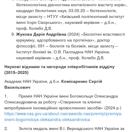
біотехнологічна діагностика контагіозного маститу корів»,
кандидат біологічних наук, 03.00.20 – біотехнологія,
місце захисту – НТУУ «Київський політехнічний інститут
імені Ігоря Сікорського», науковий керівник – д.б.н.,
проф. Колибо Д.В.
Жукова Дарія Андріївна
(2024) «Біологічні властивості
куркуміну, адсорбованого на протеїнах», доктор
філософії, 091 – біологія та біохімія, місце захисту –
Інститут біохімії ім. О.В. Палладіна НАН України,
науковий керівник – д.б.н., проф. Колибо Д.В.
Наукові відзнаки та нагороди співробітників відділу
(2015–2025)
Академік НАН України, д.б.н.
Комісаренко Сергій
Васильович
1. Премія НАН України імені Богомольця Олександра
Олександровича за роботу «Створення та клінічні
випробування інноваційних кровоспинних засобів» (2024 р.)
https://www.nas.gov.ua/about-nas/awards-nas/premiyi/premiya-
imeni-bogomolcya-oleksandra-oleksandrovica
2. Золота медаль імені В.І. Вернадського НАН України за