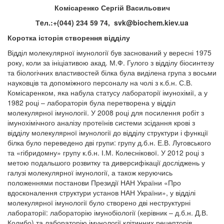
Комісаренко Сергій Васильович
Тeл.:+(044) 234 59 74,
svk@biochem.kiev.ua
Коротка історія створення відділу
Відділ молекулярної імунології був заснований у вересні 1975
року, коли за ініціативою акад. М.Ф. Гулого з відділу біосинтезу
та біологічних властивостей білка була виділена група з восьми
науковців та допоміжного персоналу на чолі з к.б.н. С.В.
Комісаренком, яка набула статусу лабораторії імунохімії, а у
1982 році – лабораторія була перетворена у відділ
молекулярної імунології. У 2008 році для посилення робіт з
імунохімічного аналізу протеїнів системи зсідання крові з
відділу молекулярної імунології до відділу структури і функції
білка було переведено дві групи: групу д.б.н. Е.В. Луговського
та «гібридомну» групу к.б.н. І.М. Колеснікової. У 2012 році з
метою подальшого розвитку та диверсифікації досліджень у
галузі молекулярної імунології, а також керуючись
положеннями постанови Президії НАН України «Про
вдосконалення структури установ НАН України», у відділі
молекулярної імунології було створено дві неструктурні
лабораторії: лабораторію імунобіології (керівник – д.б.н. Д.В.
Колибо) та лабораторію імунології клітинних рецепторів