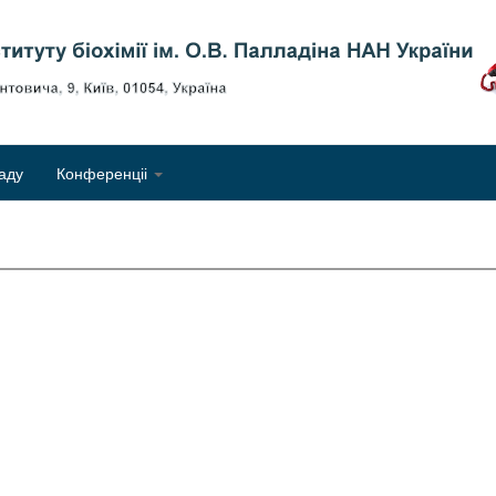
Об
аду
Конференціі