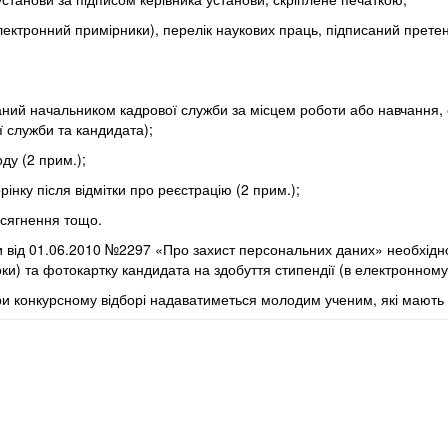
електронний примірники), перелік наукових праць, підписаний прет
исаний начальником кадрової служби за місцем роботи або навчання,
ї служби та кандидата);
ду (2 прим.);
орінку після відмітки про реєстрацію (2 прим.);
досягнення тощо.
и від 01.06.2010 №2297 «Про захист персональних даних» необхід
ки) та фотокартку кандидата на здобуття стипендії (в електронному 
при конкурсному відборі надаватиметься молодим ученим, які мають 
 2024
 України