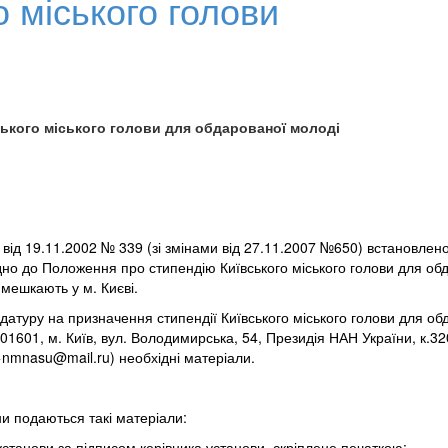
о міського голови
ського міського голови для обдарованої молоді
 від 19.11.2002 № 339 (зі змінами від 27.11.2007 №650) встановле
відно до Положення про стипендію Київського міського голови для об
 мешкають у м. Києві.
атуру на призначення стипендії Київського міського голови для обд
1601, м. Київ, вул. Володимирська, 54, Президія НАН України, к.320,
>
nmnasu@mail.ru
) необхідні
матеріали
.
ни подаються такі матеріали:
станови за підписом керівника установи, скріплене печаткою;