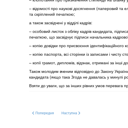
– відомості про наукові досягнення (паперовий та 
та скріплений печаткою;
а також засвідчені у відділі кадрів:
– особовий листок з обліку кадрів кандидата, підп
печаткою, що засвідчує підписи начальника кадрово
– копію довідки про присвоєння ідентифікаційного ко
– копію паспорта, всі сторінки із записами і чисту ст
– копії грамот, дипломів, відзнак, отримані за інші 
Також молодим вченим відповідно до Закону Україн
кандидата
(якщо така Згода не давалась у минулі ро
Взяти до уваги, що за інших рівних умов перевага 
Попередня стаття: Підсумкові Збори Ради молодих вчених
Наступна стаття: Премія Верховної Ради
Попередня
Наступна