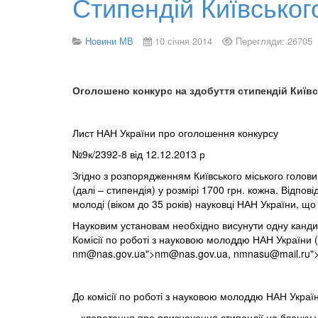
Стипендій Київськог
Новини МВ
10 січня 2014
Перегляди: 26705
Оголошено конкурс на здобуття стипендій Київ
Лист НАН України про оголошення конкурсу
№9к/2392-8
від 12.12.2013 р
Згідно з розпорядженням Київського міського голови
(далі – стипендія) у розмірі 1700 грн. кожна. Відпо
молоді (віком до 35 років) науковці НАН України, що
Науковим установам необхідно висунути одну кандид
Комісії по роботі з науковою молоддю НАН України (0
nm@nas.gov.ua
">
nm@nas.gov.ua
,
nmnasu@mail.ru
"
До комісії по роботі з науковою молоддю НАН Украї
– клопотання про призначення стипендії на бланку у