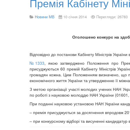
Премія Кабінету Міні
Новини МВ
10 січня 2014
Перегляди: 26783
Оголошено конкурс на здобу
Відповідно до постанови Кабінету Міністрів України 
№1333
, якою затверджено Положення про Премію
присуджуються 60 премій Кабінету Міністрів Україн
громадян кожна. Цим Положенням визначено, що пре
економічного життя України та утвердженню її міжн
З метою організації участі молодих учених НАН Укра
по роботі з науковою молоддю НАН України (01601, 
При поданні науковою установою НАН України канди
– премія присуджується за досягнення впродовж 201
– при конкурсному відборі та висуненні кандидатур