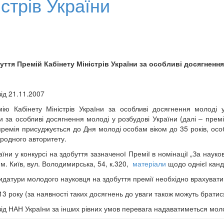
стрів України
ття Премій Кабінету Міністрів України за особливі досягнення
від 21.11.2007
 Кабінету Міністрів України за особливі досягнення молоді у
и за особливі досягнення молоді у розбудові України (далі – премі
мія присуджується до Дня молоді особам віком до 35 років, особ
ародного авторитету.
їни у конкурсі на здобуття зазначеної Премії в номінації „За науков
м. Київ, вул. Володимирська, 54, к.320,
матеріали
щодо однієї канд
датури молодого науковця на здобуття премії необхідно врахувати 
3 року (за наявності таких досягнень до уваги також можуть братис
 від НАН України за інших рівних умов перевага надаватиметься мол