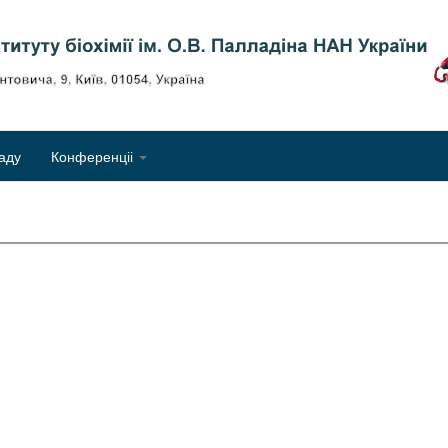
Об
аду
Конференціі