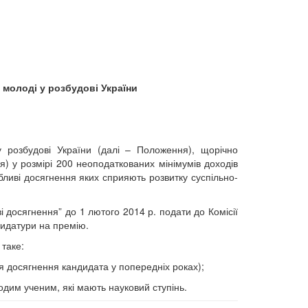
 молоді у розбудові України
 розбудові України (далі – Положення), щорічно
я) у розмірі 200 неоподаткованих мінімумів доходів
ливі досягнення яких сприяють розвитку суспільно-
і досягнення” до 1 лютого 2014 р. подати до Комісії
идатури на премію.
таке:
я досягнення кандидата у попередніх роках);
одим ученим, які мають науковий ступінь.