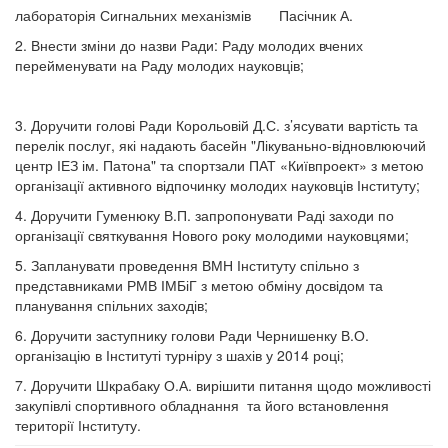
лабораторія Сигнальних механізмів Пасічник А.
2. Внести зміни до назви Ради: Раду молодих вчених
перейменувати на Раду молодих науковців;
3. Доручити голові Ради Корольовій Д.С. з’ясувати вартість та
перелік послуг, які надають басейн "Лікуваньно-відновлюючий
центр ІЕЗ ім. Патона" та спортзали ПАТ «Київпроект» з метою
організації активного відпочинку молодих науковців Інституту;
4. Доручити Гуменюку В.П. запропонувати Раді заходи по
організації святкування Нового року молодими науковцями;
5. Запланувати проведення ВМН Інституту спільно з
представниками РМВ ІМБіГ з метою обміну досвідом та
планування спільних заходів;
6. Доручити заступнику голови Ради Чернишенку В.О.
організацію в Інституті турніру з шахів у 2014 році;
7. Доручити Шкрабаку О.А. вирішити питання щодо можливості
закупівлі спортивного обладнання та його встановлення
території Інституту.