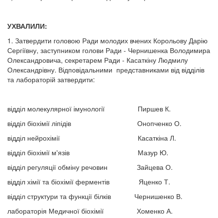
УХВАЛИЛИ:
1. Затвердити головою Ради молодих вчених Корольову Дарію
Сергіївну, заступником голови Ради - Чернишенка Володимира
Олександровича, секретарем Ради - Касаткіну Людмилу
Олександрівну. Відповідальними представниками від відділів
та лабораторій затвердити:
відділ молекулярної імунології Пиршев К.
відділ біохімії ліпідів Онопченко О.
відділ нейрохімії Касаткіна Л.
відділ біохімії м'язів Мазур Ю.
відділ регуляції обміну речовин Зайцева О.
відділ хімії та біохімії ферментів Яценко Т.
відділ структури та функції білків Чернишенко В.
лабораторія Медичної біохімії Хоменко А.